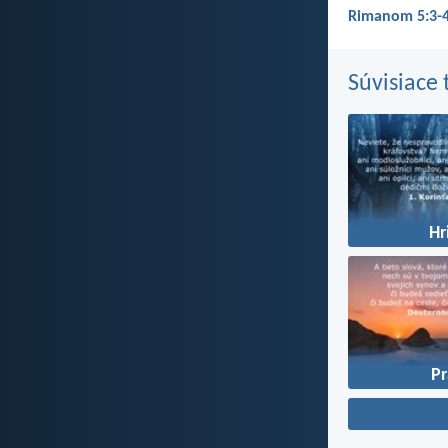
Rimanom 5:3-
Súvisiace
Hr
P