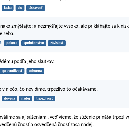
láska
zlo
láskavosť
ako zmýšľajte; a nezmýšľajte vysoko, ale prikláňajte sa k ní
e seba.
6
pokora
spoločenstvo
závislosť
ždému podľa jeho skutkov.
spravodlivosť
odmena
 v niečo, čo nevidíme, trpezlivo to očakávame.
dôvera
nádej
trpezlivosť
hválime sa aj súženiami, veď vieme, že súženie prináša trpezliv
svedčenú čnosť a osvedčená čnosť zasa nádej.