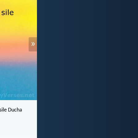
»
sile Ducha