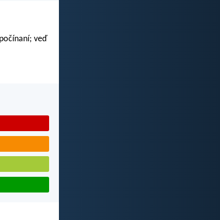
 počínaní; veď