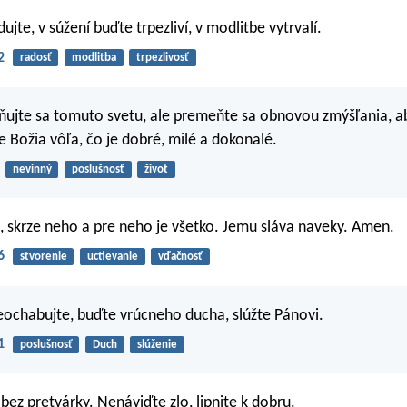
dujte, v súžení buďte trpezliví, v modlitbe vytrvalí.
2
radosť
modlitba
trpezlivosť
ujte sa tomuto svetu, ale premeňte sa obnovou zmýšľania, ab
e Božia vôľa, čo je dobré, milé a dokonalé.
nevinný
poslušnosť
život
 skrze neho a pre neho je všetko. Jemu sláva naveky. Amen.
6
stvorenie
uctievanie
vďačnosť
neochabujte, buďte vrúcneho ducha, slúžte Pánovi.
1
poslušnosť
Duch
slúženie
bez pretvárky. Nenáviďte zlo, lipnite k dobru.