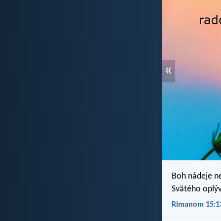
«
Boh nádeje ne
Svätého oplýv
Rimanom 15:1