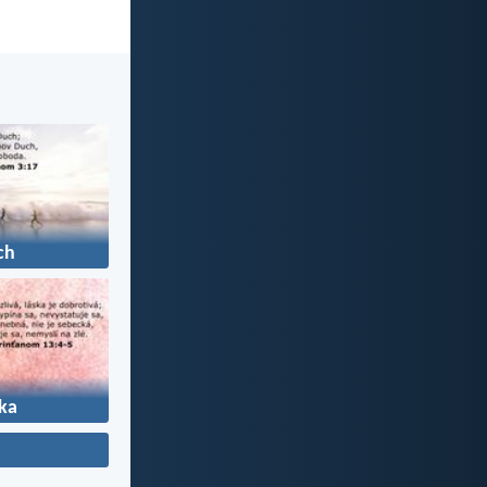
ch
ka