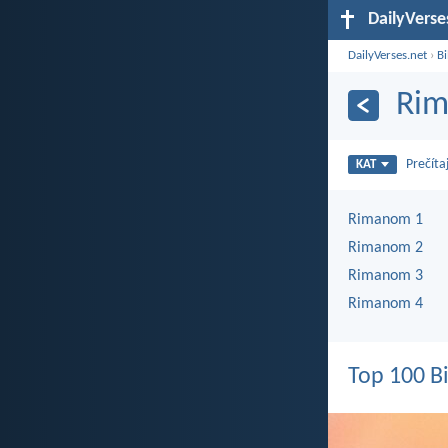
DailyVerse
DailyVerses.net
›
Bi
Ri
Prečíta
KAT
Rimanom 1
Rimanom 2
Rimanom 3
Rimanom 4
Top 100 Bi