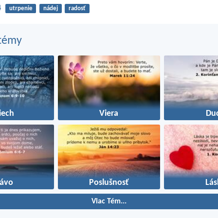
4
utrpenie
nádej
radosť
 témy
iech
Viera
Du
rávo
Poslušnosť
Lás
Viac Tém...