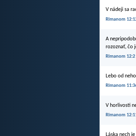
V nádeji sa ra
Rimanom 12:1
A nepripodobň
rozoznať, čo j
Rimanom 12:2
Lebo od neho,
Rimanom 11:3
V horlivosti 
Rimanom 12:1
Láska nech je 