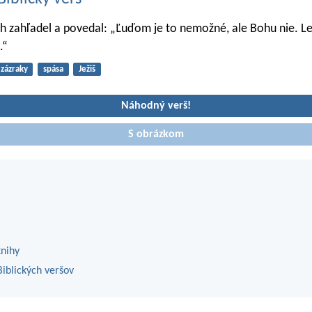
ich zahľadel a povedal: „Ľuďom je to nemožné, ale Bohu nie. L
.“
zázraky
spása
Ježiš
Náhodný verš!
S obrázkom
knihy
iblických veršov