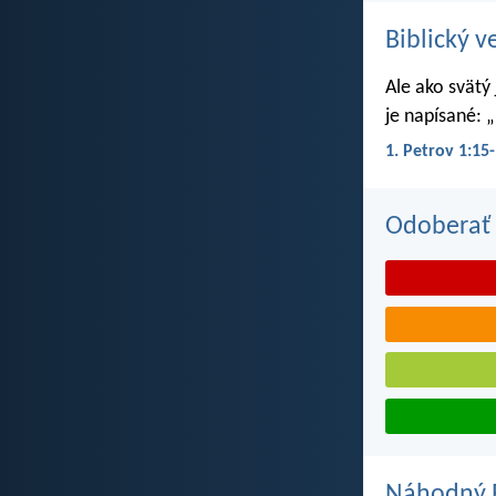
Biblický v
Ale ako svätý
je napísané: „
1. Petrov 1:15
Odoberať 
Náhodný B