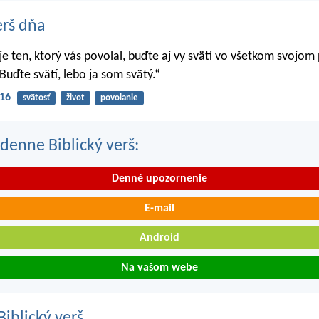
erš dňa
 je ten, ktorý vás povolal, buďte aj vy svätí vo všetkom svojom
Buďte svätí, lebo ja som svätý.“
-16
svätosť
život
povolanie
denne Biblický verš:
Denné upozornenie
E-mail
Android
Na vašom webe
iblický verš