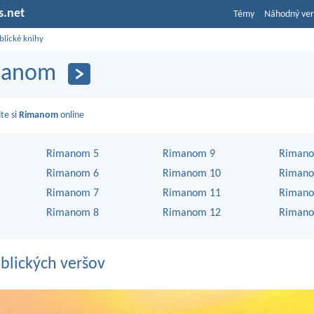
s.net
Témy
Náhodný ver
blické knihy
manom
jte si
Rimanom
online
Rimanom 5
Rimanom 9
Rimano
Rimanom 6
Rimanom 10
Rimano
Rimanom 7
Rimanom 11
Rimano
Rimanom 8
Rimanom 12
Rimano
blických veršov