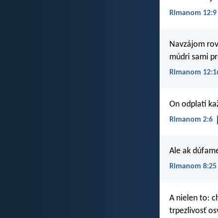
Rimanom 12:9
Navzájom rovn
múdri sami pr
Rimanom 12:1
On odplatí ka
Rimanom 2:6
Ale ak dúfame
Rimanom 8:25
A nielen to: c
trpezlivosť o