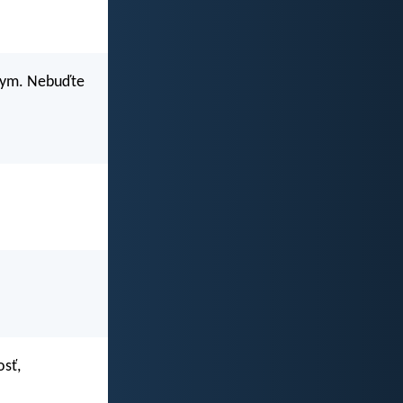
zkym. Nebuďte
osť,