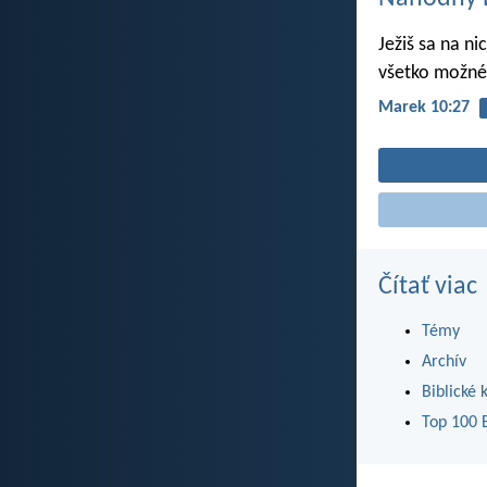
Ježiš sa na n
všetko možné
Marek 10:27
Čítať viac
Témy
Archív
Biblické 
Top 100 B