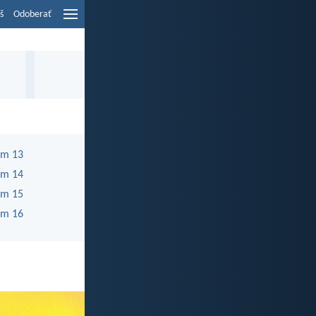
š
Odoberať
m 13
m 14
m 15
m 16