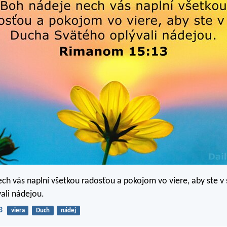
ch vás naplní všetkou radosťou a pokojom vo viere, aby ste v 
ali nádejou.
3
viera
Duch
nádej