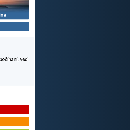
ina
 počínaní; veď