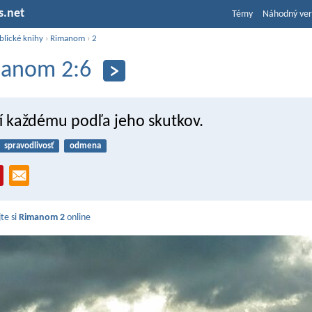
s.net
Témy
Náhodný ver
blické knihy
›
Rimanom
›
2
anom 2:6
í každému podľa jeho skutkov.
spravodlivosť
odmena
jte si
Rimanom 2
online