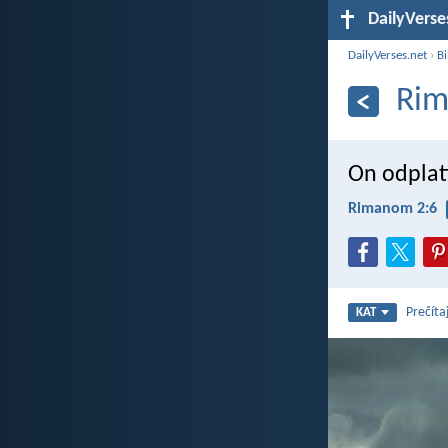
DailyVerse
DailyVerses.net
›
Bi
Rim
On odplat
Rimanom 2:6
Prečíta
KAT