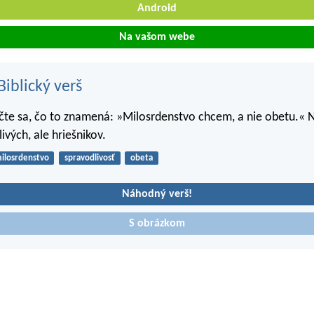
Android
Na vašom webe
iblický verš
te sa, čo to znamená: »Milosrdenstvo chcem, a nie obetu.« N
ivých, ale hriešnikov.
ilosrdenstvo
spravodlivosť
obeta
Náhodný verš!
S obrázkom