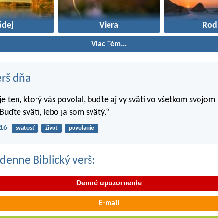
ádej
Viera
Rod
Viac Tém...
erš dňa
 je ten, ktorý vás povolal, buďte aj vy svätí vo všetkom svojom
Buďte svätí, lebo ja som svätý.“
-16
svätosť
život
povolanie
denne Biblický verš:
Denné upozornenie
E-mail