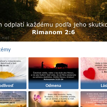
 témy
odlivosť
Odmena
Lás