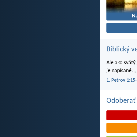
N
Biblický v
Ale ako svätý
je napísané: „
1. Petrov 1:15
Odoberať 