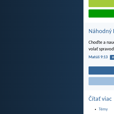
Náhodný B
Choďte a nauč
volať spravodl
Matúš 9:13
m
Čítať viac
Témy