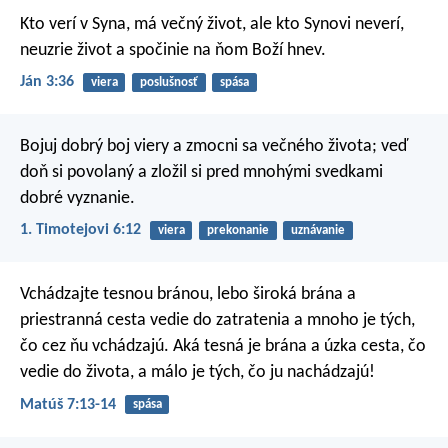
Kto verí v Syna, má večný život, ale kto Synovi neverí,
neuzrie život a spočinie na ňom Boží hnev.
Ján 3:36
viera
poslušnosť
spása
Bojuj dobrý boj viery a zmocni sa večného života; veď
doň si povolaný a zložil si pred mnohými svedkami
dobré vyznanie.
1. Timotejovi 6:12
viera
prekonanie
uznávanie
Vchádzajte tesnou bránou, lebo široká brána a
priestranná cesta vedie do zatratenia a mnoho je tých,
čo cez ňu vchádzajú. Aká tesná je brána a úzka cesta, čo
vedie do života, a málo je tých, čo ju nachádzajú!
Matúš 7:13-14
spása