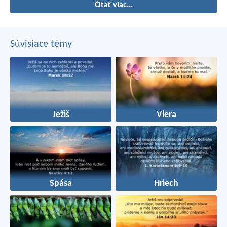
Čítať viac...
pečaťou.
Súvisiace témy
Ježiš
Viera
Spása
Hriech