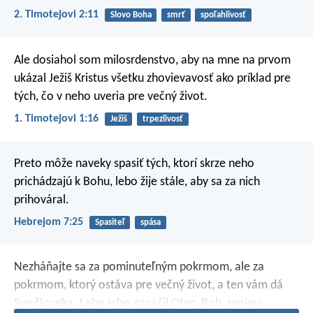
2. Timotejovi 2:11
Slovo Boha
smrť
spoľahlivosť
Ale dosiahol som milosrdenstvo, aby na mne na prvom
ukázal Ježiš Kristus všetku zhovievavosť ako príklad pre
tých, čo v neho uveria pre večný život.
1. Timotejovi 1:16
Ježiš
trpezlivosť
Preto môže naveky spasiť tých, ktorí skrze neho
prichádzajú k Bohu, lebo žije stále, aby sa za nich
prihováral.
Hebrejom 7:25
Spasiteľ
spása
Nezháňajte sa za pominuteľným pokrmom, ale za
pokrmom, ktorý ostáva pre večný život, a ten vám dá
Syn človeka. Lebo jeho označil Otec, Boh, svojou