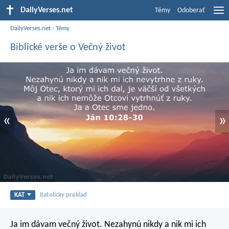
DailyVerses.net
Témy
Odoberať
DailyVerses.net
›
Témy
Biblické verše o Večný život
«
»
KAT
Katolícky preklad
Ja im dávam večný život. Nezahynú nikdy a nik mi ich