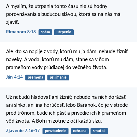
A myslím, že utrpenia tohto času nie sú hodny
porovnávania s budúcou slávou, ktorá sa na nás má
zjaviť.
Rimanom 8:18
spása
utrpenie
Ale kto sa napije z vody, ktorú mu ja dám, nebude žízniť
naveky. A voda, ktorú mu dám, stane sa v ňom
prameňom vody prúdiacej do večného života.
Ján 4:14
premena
prijímanie
Už nebudú hladovať ani žízniť; nebude na nich dorážať
ani slnko, ani iná horúčosť, lebo Baránok, čo je v strede
pred trónom, bude ich pásť a privedie ich k prameňom
vôd života. A Boh im zotrie z očí každú slzu.
Zjavenie 7:16-17
povzbudenie
ochrana
smútok