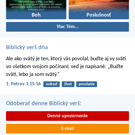
Boh
Poslušnosť
Viac Tém...
Biblický verš dňa
Ale ako svätý je ten, ktorý vás povolal, buďte aj vy svätí
vo všetkom svojom počínaní; veď je napísané: „Buďte
svätí, lebo ja som svätý.“
1. Petrov 1:15-16
svätosť
život
povolanie
Odoberať denne Biblický verš:
Denné upozornenie
E-mail