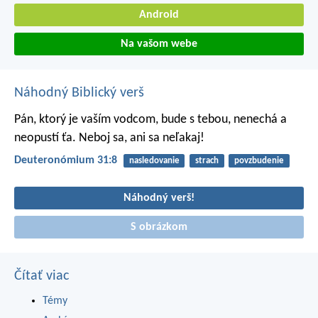
Android
Na vašom webe
Náhodný Biblický verš
Pán, ktorý je vaším vodcom, bude s tebou, nenechá a
neopustí ťa. Neboj sa, ani sa neľakaj!
Deuteronómium 31:8
nasledovanie
strach
povzbudenie
Náhodný verš!
S obrázkom
Čítať viac
Témy