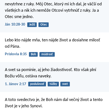
nevytrhne z ruky. Môj Otec, ktorý mi ich dal, je väčší od
všetkých a nik ich nemôže Otcovi vytrhnúť z ruky. Ja a
Otec sme jedno.
Ján 10:28-30
Ježiš
Otec
Lebo kto nájde mňa,
ten nájde život a dosiahne milosť
od Pána.
Príslovia 8:35
Boh
múdrosť
A svet sa pominie, aj jeho žiadostivosť. Kto však plní
Božiu vôľu, ostáva naveky.
1. Jánov 2:17
poslušnosť
túžby
svet
A toto svedectvo je, že Boh nám dal večný život a tento
život je v jeho Synovi.