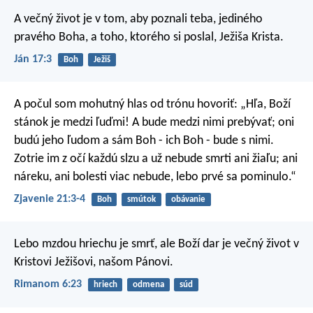
A večný život je v tom, aby poznali teba, jediného
pravého Boha, a toho, ktorého si poslal, Ježiša Krista.
Ján 17:3
Boh
Ježiš
A počul som mohutný hlas od trónu hovoriť: „Hľa, Boží
stánok je medzi ľuďmi! A bude medzi nimi prebývať; oni
budú jeho ľudom a sám Boh - ich Boh - bude s nimi.
Zotrie im z očí každú slzu a už nebude smrti ani žiaľu; ani
náreku, ani bolesti viac nebude, lebo prvé sa pominulo.“
Zjavenie 21:3-4
Boh
smútok
obávanie
Lebo mzdou hriechu je smrť, ale Boží dar je večný život v
Kristovi Ježišovi, našom Pánovi.
Rimanom 6:23
hriech
odmena
súd