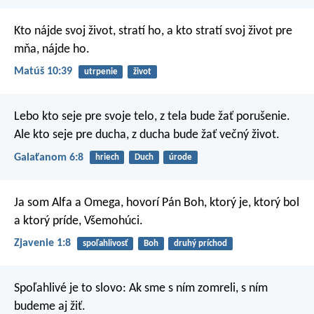
Kto nájde svoj život, stratí ho, a kto stratí svoj život pre
mňa, nájde ho.
Matúš 10:39
utrpenie
život
Lebo kto seje pre svoje telo, z tela bude žať porušenie.
Ale kto seje pre ducha, z ducha bude žať večný život.
Galaťanom 6:8
hriech
Duch
úrode
Ja som Alfa a Omega, hovorí Pán Boh, ktorý je, ktorý bol
a ktorý príde, Všemohúci.
Zjavenie 1:8
spoľahlivosť
Boh
druhý príchod
Spoľahlivé je to slovo:
Ak sme s ním zomreli,
s ním
budeme aj žiť.