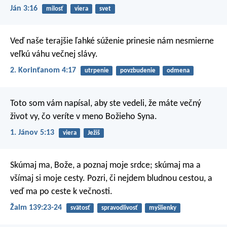
Ján 3:16
milosť
viera
svet
Veď naše terajšie ľahké súženie prinesie nám nesmierne
veľkú váhu večnej slávy.
2. Korinťanom 4:17
utrpenie
povzbudenie
odmena
Toto som vám napísal, aby ste vedeli, že máte večný
život vy, čo veríte v meno Božieho Syna.
1. Jánov 5:13
viera
Ježiš
Skúmaj ma, Bože, a poznaj moje srdce;
skúmaj ma a
všímaj si moje cesty.
Pozri, či nejdem bludnou cestou,
a
veď ma po ceste k večnosti.
Žalm 139:23-24
svätosť
spravodlivosť
myšlienky