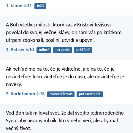
1. Jánov 5:11
Ježiš
A Boh všetkej milosti, ktorý vás v Kristovi Ježišovi
povolal do svojej večnej slávy, on sám vás po krátkom
utrpení zdokonalí, posilní, utvrdí a upevní.
1. Petrov 5:10
milosť
utrpenie
prisľúbiť
Ak nehľadíme na to, čo je viditeľné, ale na to, čo je
neviditeľné; lebo viditeľné je do času, ale neviditeľné je
naveky.
2. Korinťanom 4:18
materializmus
porozumenie
Veď Boh tak miloval svet, že dal svojho jednorodeného
Syna, aby nezahynul nik, kto v neho verí, ale aby mal
večný život.