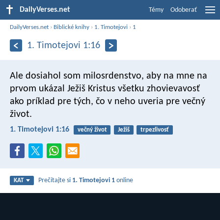
DailyVerses.net
Témy
Odoberať
DailyVerses.net
›
Biblické knihy
›
1. Timotejovi
›
1
1. Timotejovi 1:16
Ale dosiahol som milosrdenstvo, aby na mne na
prvom ukázal Ježiš Kristus všetku zhovievavosť
ako príklad pre tých, čo v neho uveria pre večný
život.
1. Timotejovi 1:16
večný život
Ježiš
trpezlivosť
Prečítajte si
1. Timotejovi 1
online
KAT