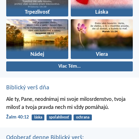
Trpezlivosť
Láska
Nádej
Viera
Viac Tém...
Biblický verš dňa
Ale ty, Pane, neodnímaj mi svoje milosrdenstvo,
tvoja
milosť a tvoja pravda nech mi vždy pomáhajú.
Žalm 40:12
láska
spoľahlivosť
ochrana
Odoberať denne Biblický verš: