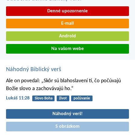
Denné upozornenie
E-mail
Android
Na vašom webe
Náhodný Biblický verš
Ale on povedal: „Skôr sú blahoslavení tí, čo počúvajú
Božie slovo a zachovávajú ho.“
Lukáš 11:28
Slovo Boha
život
počúvanie
Náhodný verš!
S obrázkom