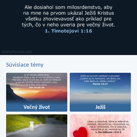
Súvisiace témy
Večný život
Ježiš