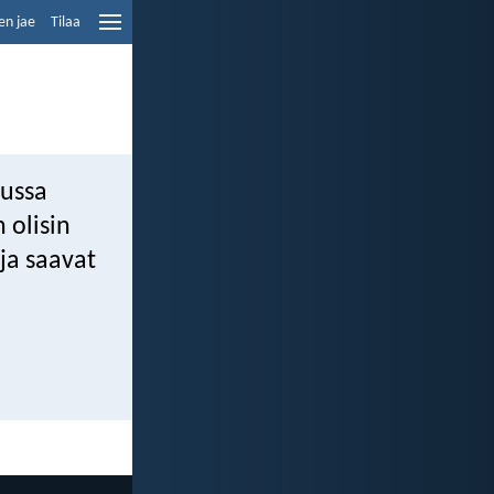
en jae
Tilaa
nussa
 olisin
ja saavat