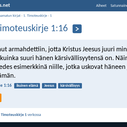
s.net
Aiheet
Satunnain
aamatun kirjat
›
1. Timoteuskirje
›
1
Timoteuskirje 1:16
t armahdettiin, jotta Kristus Jeesus juuri mi
, kuinka suuri hänen kärsivällisyytensä on. Näin
des esimerkkinä niille, jotka uskovat häneen 
lämän.
je 1:16
ikuinen elämä
Jeesus
kärsivällisyys
. Timoteuskirje 1
verkossa