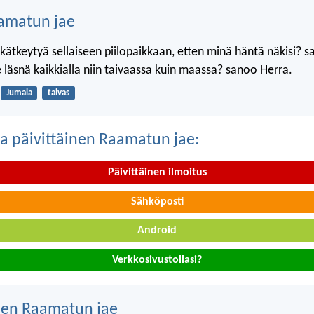
amatun jae
kätkeytyä sellaiseen piilopaikkaan, etten minä häntä näkisi? 
 läsnä kaikkialla niin taivaassa kuin maassa? sanoo Herra.
Jumala
taivas
a päivittäinen Raamatun jae:
Päivittäinen ilmoitus
Sähköposti
Android
Verkkosivustollasi?
nen Raamatun jae