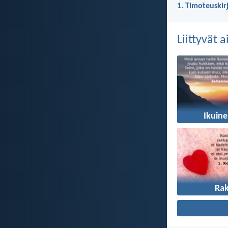
1. Timoteuskir
Liittyvät 
Ikuin
Ra