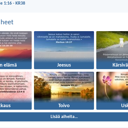
je 1:16 - KR38
aiheet
en elämä
Jeesus
Kärsivä
kkaus
Toivo
Us
Lisää aiheita…