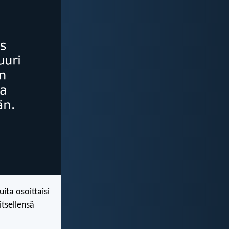
ita osoittaisi
itsellensä