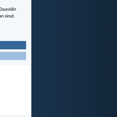
 Daavidin
n sinut.