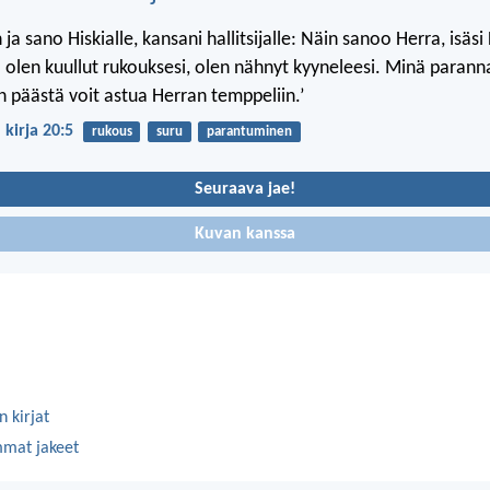
ja sano Hiskialle, kansani hallitsijalle: Näin sanoo Herra, isäsi
 olen kuullut rukouksesi, olen nähnyt kyyneleesi. Minä paranna
 päästä voit astua Herran temppeliin.’
 kirja 20:5
rukous
suru
parantuminen
Seuraava jae!
Kuvan kanssa
 kirjat
mmat jakeet