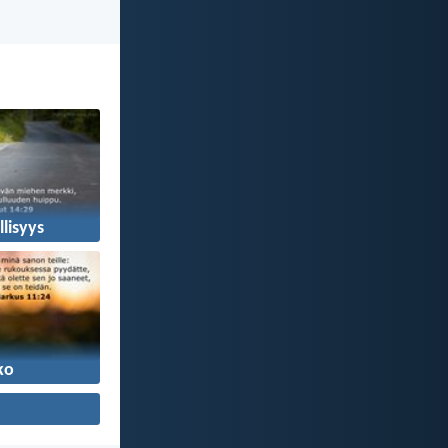
llisyys
ko