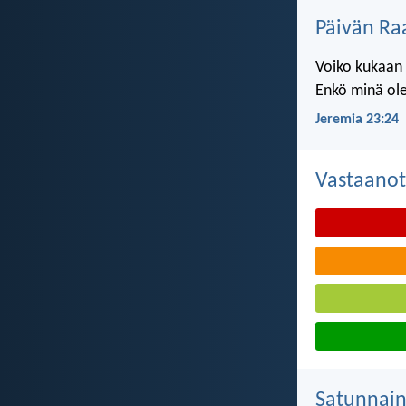
Päivän Ra
Voiko kukaan 
Enkö minä ole
Jeremia 23:24
Vastaanot
Satunnai