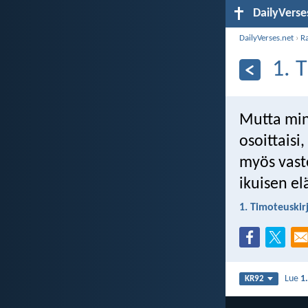
DailyVerse
DailyVerses.net
›
R
1. 
Mutta minu
osoittaisi
myös vaste
ikuisen e
1. Timoteuskir
Lue
1
KR92