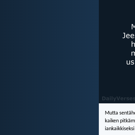
Mutta sentähd
kaiken pitkämi
iankaikkiseksi