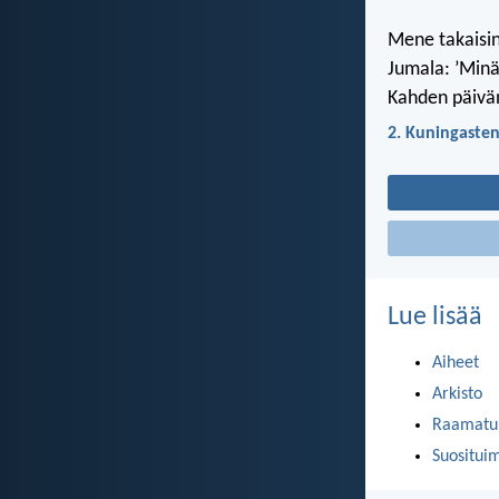
Mene takaisin 
Jumala: ’Minä
Kahden päivän
2. Kuningasten
Lue lisää
Aiheet
Arkisto
Raamatun
Suositui