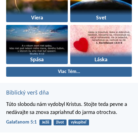
Viera
Svet
Spása
Láska
Viac Tém...
Biblický verš dňa
Túto slobodu nám vydobyl Kristus. Stojte teda pevne a
nedávajte sa znova zapriahnuť do jarma otroctva.
Galaťanom 5:1
Ježiš
život
vykupiteľ