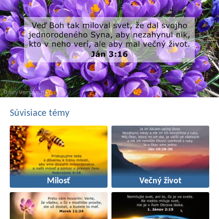
Súvisiace témy
Milosť
Večný život