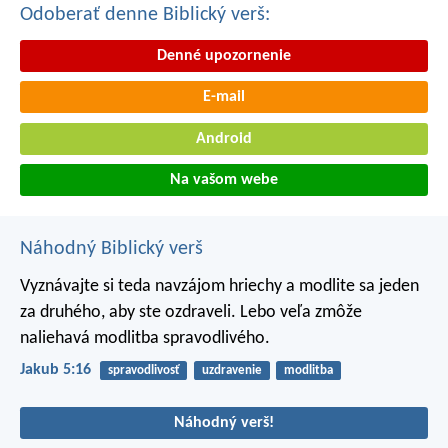
Odoberať denne Biblický verš:
Denné upozornenie
E-mail
Android
Na vašom webe
Náhodný Biblický verš
Vyznávajte si teda navzájom hriechy a modlite sa jeden
za druhého, aby ste ozdraveli. Lebo veľa zmôže
naliehavá modlitba spravodlivého.
Jakub 5:16
spravodlivosť
uzdravenie
modlitba
Náhodný verš!