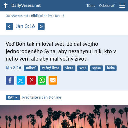
DailyVerses.net
Témy
Odoberať
DailyVerses.net
›
Biblické knihy
›
Ján
›
3
Ján 3:16
Veď Boh tak miloval svet, že dal svojho
jednorodeného Syna, aby nezahynul nik, kto v
neho verí, ale aby mal večný život.
Ján 3:16
milosť
večný život
viera
svet
spása
láska
Prečítajte si
Ján 3
online
KAT