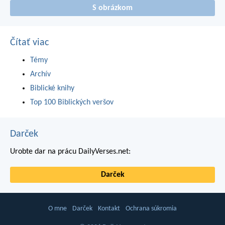
S obrázkom
Čítať viac
Témy
Archív
Biblické knihy
Top 100 Biblických veršov
Darček
Urobte dar na prácu DailyVerses.net:
Darček
O mne
Darček
Kontakt
Ochrana súkromia