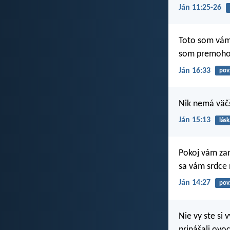
Ján 11:25-26
Toto som vám 
som premohol
Ján 16:33
pov
Nik nemá väčši
Ján 15:13
lásk
Pokoj vám za
sa vám srdce 
Ján 14:27
pov
Nie vy ste si v
prinášali ovo