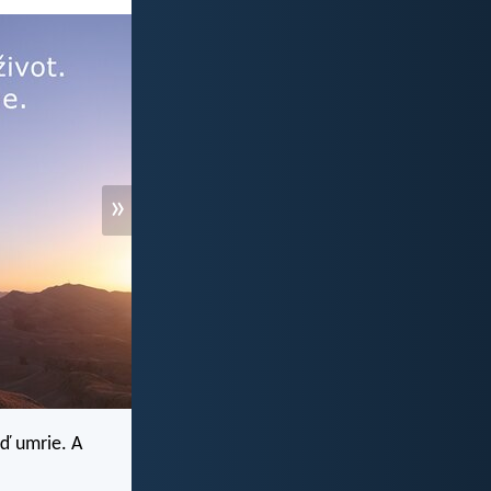
»
eď umrie. A