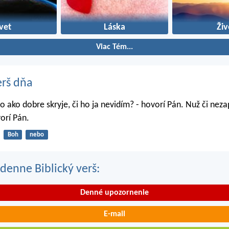
vet
Láska
Živ
Viac Tém...
erš dňa
o ako dobre skryje, či ho ja nevidím? - hovorí Pán. Nuž či nez
orí Pán.
Boh
nebo
denne Biblický verš:
Denné upozornenie
E-mail