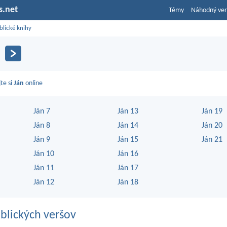
s.net
Témy
Náhodný ver
blické knihy
jte si
Ján
online
Ján 7
Ján 13
Ján 19
Ján 8
Ján 14
Ján 20
Ján 9
Ján 15
Ján 21
Ján 10
Ján 16
Ján 11
Ján 17
Ján 12
Ján 18
blických veršov