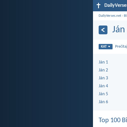
DailyVerse
DailyVerses.net
›
Bi
Ján
Prečíta
KAT
Ján 1
Ján 2
Ján 3
Ján 4
Ján 5
Ján 6
Top 100 Bi