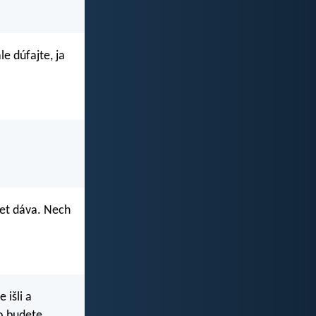
e dúfajte, ja
et dáva. Nech
 išli a
ho budete