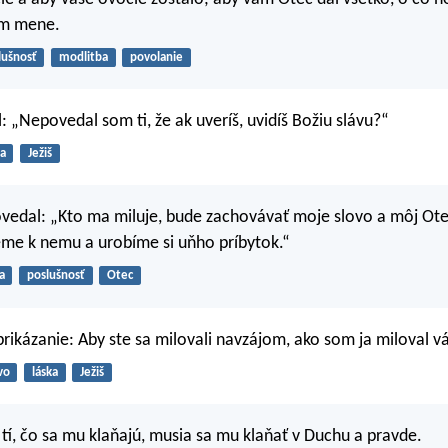
om mene.
lušnosť
modlitba
povolanie
el: „Nepovedal som ti, že ak uveríš, uvidíš Božiu slávu?“
ra
Ježiš
vedal: „Kto ma miluje, bude zachovávať moje slovo a môj Ot
eme k nemu a urobíme si uňho príbytok.“
a
poslušnosť
Otec
prikázanie: Aby ste sa milovali navzájom, ako som ja miloval vá
vo
láska
Ježiš
 tí, čo sa mu klaňajú, musia sa mu klaňať v Duchu a pravde.