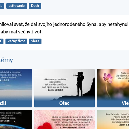
da
uctievanie
Duch
iloval svet, že dal svojho jednorodeného Syna, aby nezahynul 
 aby mal večný život.
ť
večný život
viera
 témy
ežiš
Otec
Vie