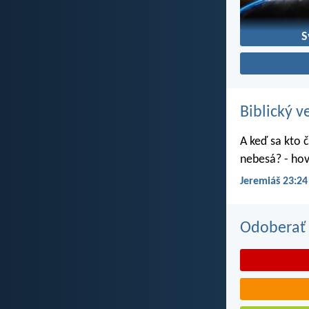
S
Biblický v
A keď sa kto č
nebesá? - hov
Jeremiáš 23:24
Odoberať 