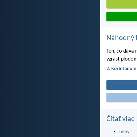
Náhodný B
Ten, čo dáva 
vzrast plodom
2. Korinťanom
Čítať viac
Témy