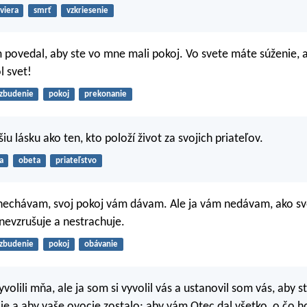
viera
smrť
vzkriesenie
povedal, aby ste vo mne mali pokoj. Vo svete máte súženie, al
 svet!
zbudenie
pokoj
prekonanie
u lásku ako ten, kto položí život za svojich priateľov.
a
obeta
priateľstvo
nechávam, svoj pokoj vám dávam. Ale ja vám nedávam, ako sv
nevzrušuje a nestrachuje.
zbudenie
pokoj
obávanie
yvolili mňa, ale ja som si vyvolil vás a ustanovil som vás, aby ste
cie a aby vaše ovocie zostalo; aby vám Otec dal všetko, o čo 