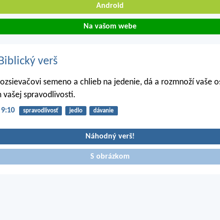
Android
Na vašom webe
iblický verš
rozsievačovi semeno a chlieb na jedenie, dá a rozmnoží vaše o
 vašej spravodlivosti.
 9:10
spravodlivosť
jedlo
dávanie
Náhodný verš!
S obrázkom