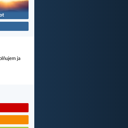
ot
aplňujem ja