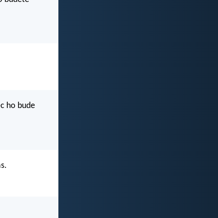
ec ho bude
s.