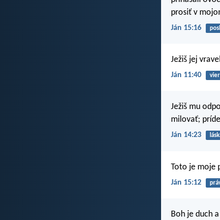
prosiť v moj
Ján 15:16
pos
Ježiš jej vrav
Ján 11:40
vie
Ježiš mu odpo
milovať; príd
Ján 14:23
lásk
Toto je moje 
Ján 15:12
prá
Boh je duch a