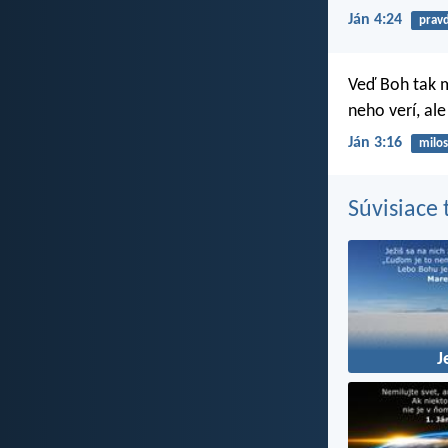
Ján 4:24
prav
Veď Boh tak m
neho verí, ale
Ján 3:16
milos
Súvisiace
J