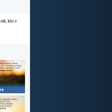
nik, kto v
ra