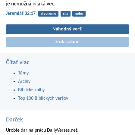
je nemožná nijaká vec.
Jeremiáš 32:17
stvorenie
sila
nebo
Náhodný verš!
S obrázkom
Čítať viac
Témy
Archív
Biblické knihy
Top 100 Biblických veršov
Darček
Urobte dar na prácu DailyVerses.net: