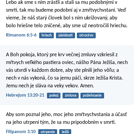
Lebo ak sme s ním zrástli a stali sa mu podobnými v
smrti, tak mu budeme podobní aj v zmŕtvychvstaní. Veď
vieme, že náš starý človek bol s ním ukrižovaný, aby
bolo hriešne telo zničené, aby sme už neotročili hriechu.
Rimanom 6:5-6
hriech
závislosti
otroctvo
A Boh pokoja, ktorý pre krv večnej zmluvy vzkriesil z
mŕtvych veľkého pastiera oviec, nášho Pána Ježiša, nech
vás utvrdí v každom dobre, aby ste plnili jeho vôľu; a
nech v nás vykoná, čo sa jemu páči, skrze Ježiša Krista.
Jemu nech je sláva na veky vekov. Amen.
Hebrejom 13:20-21
pokoj
zmluva
požehnanie
Aby som poznal jeho, moc jeho zmŕtvychvstania a účasť
na jeho utrpení tým, že sa mu pripodobním v smrti.
Filipanom 3:10
utrpenie
Ježiš