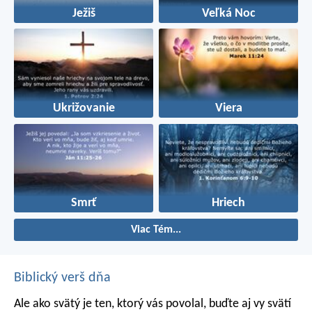
Ježiš
Veľká Noc
Ukrižovanie
Viera
Smrť
Hriech
Viac Tém...
Biblický verš dňa
Ale ako svätý je ten, ktorý vás povolal, buďte aj vy svätí