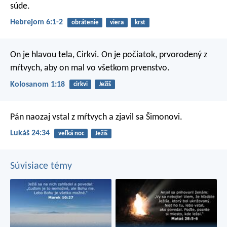
súde.
Hebrejom 6:1-2
obrátenie
viera
krst
On je hlavou tela, Cirkvi. On je počiatok, prvorodený z
mŕtvych, aby on mal vo všetkom prvenstvo.
Kolosanom 1:18
cirkvi
Ježiš
Pán naozaj vstal z mŕtvych a zjavil sa Šimonovi.
Lukáš 24:34
veľká noc
Ježiš
Súvisiace témy