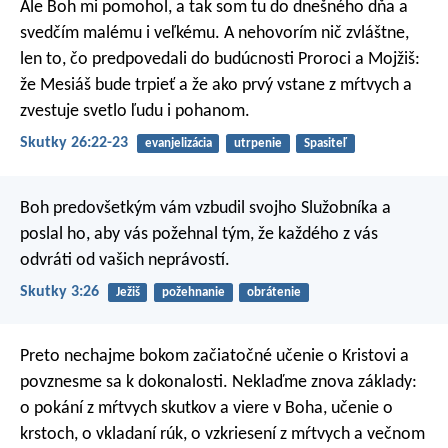
Ale Boh mi pomohol, a tak som tu do dnešného dňa a
svedčím malému i veľkému. A nehovorím nič zvláštne,
len to, čo predpovedali do budúcnosti Proroci a Mojžiš:
že Mesiáš bude trpieť a že ako prvý vstane z mŕtvych a
zvestuje svetlo ľudu i pohanom.
Skutky 26:22-23
evanjelizácia
utrpenie
Spasiteľ
Boh predovšetkým vám vzbudil svojho Služobníka a
poslal ho, aby vás požehnal tým, že každého z vás
odvráti od vašich neprávostí.
Skutky 3:26
Ježiš
požehnanie
obrátenie
Preto nechajme bokom začiatočné učenie o Kristovi a
povznesme sa k dokonalosti. Neklaďme znova základy:
o pokání z mŕtvych skutkov a viere v Boha, učenie o
krstoch, o vkladaní rúk, o vzkriesení z mŕtvych a večnom