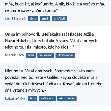
mňa, bude žiť, aj keď umrie. A nik, kto žije a verí vo mňa,
neumrie naveky. Veríš tomu?“
Ján 11:25-26
viera
smrť
prisľúbiť
On sa im prihovoril: „Neľakajte sa! Hľadáte Ježiša
Nazaretského, ktorý bol ukrižovaný. Vstal z mŕtvych.
Niet ho tu. Hľa, miesto, kde ho uložili.“
Marek 16:6
Ježiš
veľká noc
ukrižovanie
Niet ho tu. Vstal z mŕtvych. Spomeňte si, ako vám
povedal, keď bol ešte v Galilei: »Syna človeka musia
vydať do rúk hriešnych ľudí a ukrižovať, ale on tretieho
dňa vstane z mŕtvych.«
Lukáš 24:6-7
Ježiš
veľká noc
ukrižovanie