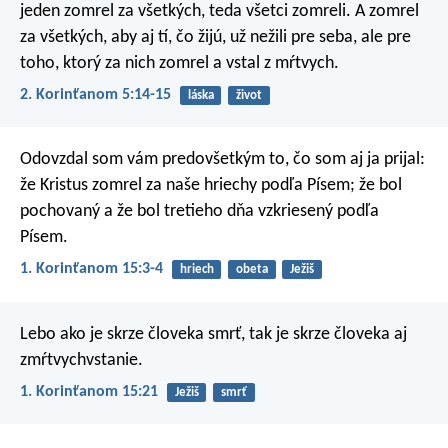
jeden zomrel za všetkých, teda všetci zomreli. A zomrel
za všetkých, aby aj tí, čo žijú, už nežili pre seba, ale pre
toho, ktorý za nich zomrel a vstal z mŕtvych.
2. Korinťanom 5:14-15
láska
život
Odovzdal som vám predovšetkým to, čo som aj ja prijal:
že Kristus zomrel za naše hriechy podľa Písem; že bol
pochovaný a že bol tretieho dňa vzkriesený podľa
Písem.
1. Korinťanom 15:3-4
hriech
obeta
Ježiš
Lebo ako je skrze človeka smrť, tak je skrze človeka aj
zmŕtvychvstanie.
1. Korinťanom 15:21
Ježiš
smrť