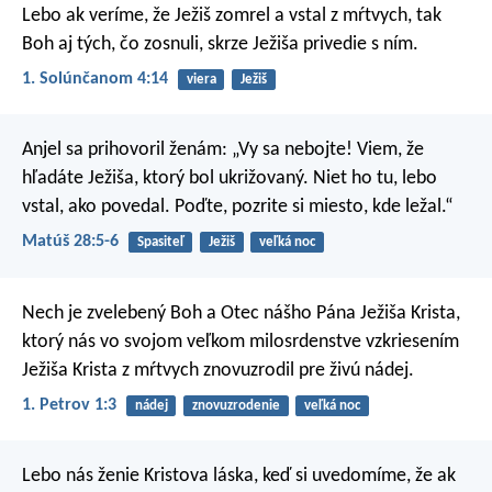
Lebo ak veríme, že Ježiš zomrel a vstal z mŕtvych, tak
Boh aj tých, čo zosnuli, skrze Ježiša privedie s ním.
1. Solúnčanom 4:14
viera
Ježiš
Anjel sa prihovoril ženám: „Vy sa nebojte! Viem, že
hľadáte Ježiša, ktorý bol ukrižovaný. Niet ho tu, lebo
vstal, ako povedal. Poďte, pozrite si miesto, kde ležal.“
Matúš 28:5-6
Spasiteľ
Ježiš
veľká noc
Nech je zvelebený Boh a Otec nášho Pána Ježiša Krista,
ktorý nás vo svojom veľkom milosrdenstve vzkriesením
Ježiša Krista z mŕtvych znovuzrodil pre živú nádej.
1. Petrov 1:3
nádej
znovuzrodenie
veľká noc
Lebo nás ženie Kristova láska, keď si uvedomíme, že ak