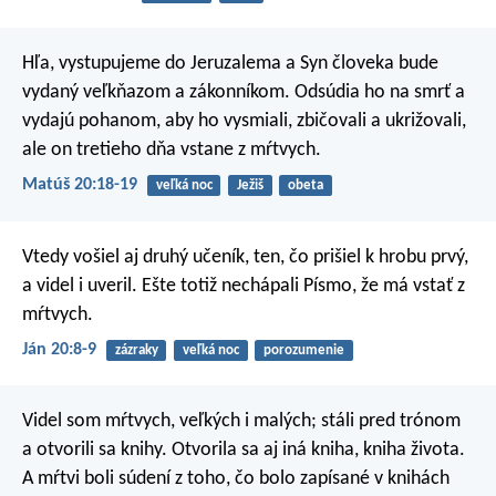
Hľa, vystupujeme do Jeruzalema a Syn človeka bude
vydaný veľkňazom a zákonníkom. Odsúdia ho na smrť a
vydajú pohanom, aby ho vysmiali, zbičovali a ukrižovali,
ale on tretieho dňa vstane z mŕtvych.
Matúš 20:18-19
veľká noc
Ježiš
obeta
Vtedy vošiel aj druhý učeník, ten, čo prišiel k hrobu prvý,
a videl i uveril. Ešte totiž nechápali Písmo, že má vstať z
mŕtvych.
Ján 20:8-9
zázraky
veľká noc
porozumenie
Videl som mŕtvych, veľkých i malých; stáli pred trónom
a otvorili sa knihy. Otvorila sa aj iná kniha, kniha života.
A mŕtvi boli súdení z toho, čo bolo zapísané v knihách