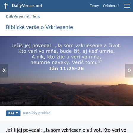
DailyVerses.net
Témy
Odoberať
DailyVerses.net
›
Témy
Biblické verše o Vzkriesenie
«
»
KAT
Katolícky preklad
Ježiš jej povedal: „Ja som vzkriesenie a život. Kto verí vo