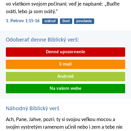
vo všetkom svojom počínaní; veď je napísané: „Buďte
svätí, lebo ja som svätý.“
1. Petrov 1:15-16
svätosť
život
povolanie
Odoberať denne Biblický verš:
Denné upozornenie
E-mail
Android
Na vašom webe
Náhodný Biblický verš
Ach, Pane, Jahve, pozri; ty si svojou veľkou mocou a
svojím vystretým ramenom učinil nebo i zem a tebe nie