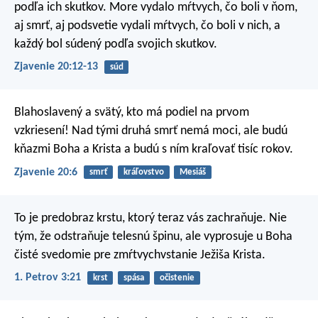
podľa ich skutkov. More vydalo mŕtvych, čo boli v ňom,
aj smrť, aj podsvetie vydali mŕtvych, čo boli v nich, a
každý bol súdený podľa svojich skutkov.
Zjavenie 20:12-13
súd
Blahoslavený a svätý, kto má podiel na prvom
vzkriesení! Nad tými druhá smrť nemá moci, ale budú
kňazmi Boha a Krista a budú s ním kraľovať tisíc rokov.
Zjavenie 20:6
smrť
kráľovstvo
Mesiáš
To je predobraz krstu, ktorý teraz vás zachraňuje. Nie
tým, že odstraňuje telesnú špinu, ale vyprosuje u Boha
čisté svedomie pre zmŕtvychvstanie Ježiša Krista.
1. Petrov 3:21
krst
spása
očistenie