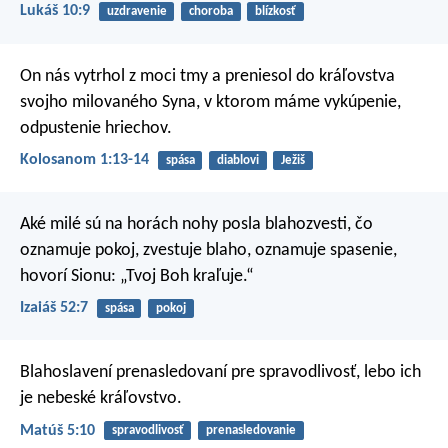
Lukáš 10:9
uzdravenie
choroba
blízkosť
On nás vytrhol z moci tmy a preniesol do kráľovstva
svojho milovaného Syna, v ktorom máme vykúpenie,
odpustenie hriechov.
Kolosanom 1:13-14
spása
diablovi
Ježiš
Aké milé sú na horách nohy posla blahozvesti,
čo
oznamuje pokoj, zvestuje blaho,
oznamuje spasenie,
hovorí Sionu:
„Tvoj Boh kraľuje.“
Izaiáš 52:7
spása
pokoj
Blahoslavení prenasledovaní pre spravodlivosť,
lebo ich
je nebeské kráľovstvo.
Matúš 5:10
spravodlivosť
prenasledovanie