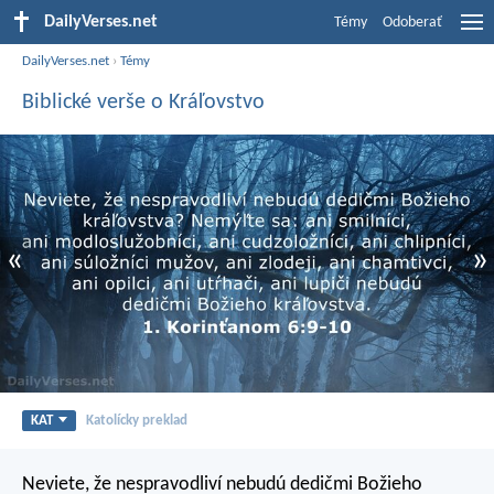
DailyVerses.net
Témy
Odoberať
DailyVerses.net
›
Témy
Biblické verše o Kráľovstvo
«
»
KAT
Katolícky preklad
Neviete, že nespravodliví nebudú dedičmi Božieho