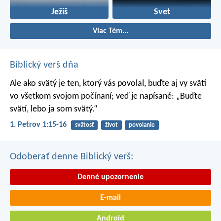
Ježiš
Svet
Viac Tém...
Biblický verš dňa
Ale ako svätý je ten, ktorý vás povolal, buďte aj vy svätí
vo všetkom svojom počínaní; veď je napísané: „Buďte
svätí, lebo ja som svätý.“
1. Petrov 1:15-16
svätosť
život
povolanie
Odoberať denne Biblický verš:
Denné upozornenie
E-mail
Android