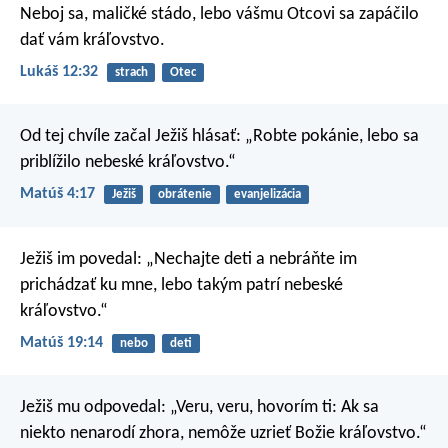
Neboj sa, maličké stádo, lebo vášmu Otcovi sa zapáčilo
dať vám kráľovstvo.
Lukáš 12:32
strach
Otec
Od tej chvíle začal Ježiš hlásať: „Robte pokánie, lebo sa
priblížilo nebeské kráľovstvo.“
Matúš 4:17
Ježiš
obrátenie
evanjelizácia
Ježiš im povedal: „Nechajte deti a nebráňte im
prichádzať ku mne, lebo takým patrí nebeské
kráľovstvo.“
Matúš 19:14
nebo
deti
Ježiš mu odpovedal: „Veru, veru, hovorím ti: Ak sa
niekto nenarodí zhora, nemôže uzrieť Božie kráľovstvo.“