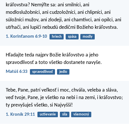
kráľovstva? Nemýľte sa: ani smilníci, ani
modloslužobníci, ani cudzoložníci, ani chlipníci, ani
súložníci mužov, ani zlodeji, ani chamtivci, ani opilci, ani
utŕhači, ani lupiči nebudú dedičmi Božieho kráľovstva.
1. Korinťanom 6:9-10
hriech
spása
modly
Hľadajte teda najprv Božie kráľovstvo a jeho
spravodlivosť a toto všetko dostanete navyše.
Matúš 6:33
spravodlivosť
jedlo
Tebe, Pane, patrí veľkosť i moc, chvála, veleba a sláva,
veď tvoje, Pane, je všetko na nebi i na zemi, i kráľovstvo;
ty prevyšuješ všetko, si Najvyšší!
1. Kroník 29:11
uctievanie
sila
všemocný