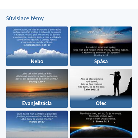
hovorím, ako som už povedal, že tí, čo robia takéto veci,
nedosiahnu Božie kráľovstvo.
Súvisiace témy
Nebo
Spása
Evanjelizácia
Otec