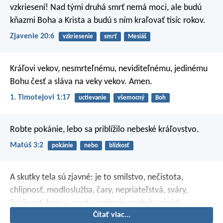
vzkriesení! Nad tými druhá smrť nemá moci, ale budú
kňazmi Boha a Krista a budú s ním kraľovať tisíc rokov.
Zjavenie 20:6
vzkriesenie
smrť
Mesiáš
Kráľovi vekov, nesmrteľnému, neviditeľnému, jedinému
Bohu česť a sláva na veky vekov. Amen.
1. Timotejovi 1:17
uctievanie
všemocný
Boh
Robte pokánie, lebo sa priblížilo nebeské kráľovstvo.
Matúš 3:2
pokánie
nebo
blízkosť
A skutky tela sú zjavné: je to smilstvo, nečistota,
chlipnosť, modloslužba, čary, nepriateľstvá, sváry,
žiarlivosť, hnevy, zvady, rozbroje, rozkoly, závisť,
Čítať viac...
opilstvo, hýrenie a im podobné. O tomto vám vopred