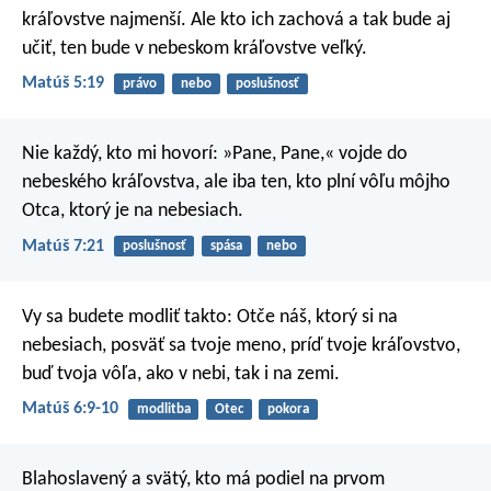
kráľovstve najmenší. Ale kto ich zachová a tak bude aj
učiť, ten bude v nebeskom kráľovstve veľký.
Matúš 5:19
právo
nebo
poslušnosť
Nie každý, kto mi hovorí: »Pane, Pane,« vojde do
nebeského kráľovstva, ale iba ten, kto plní vôľu môjho
Otca, ktorý je na nebesiach.
Matúš 7:21
poslušnosť
spása
nebo
Vy sa budete modliť takto:
Otče náš, ktorý si na
nebesiach,
posväť sa tvoje meno,
príď tvoje kráľovstvo,
buď tvoja vôľa,
ako v nebi, tak i na zemi.
Matúš 6:9-10
modlitba
Otec
pokora
Blahoslavený a svätý, kto má podiel na prvom