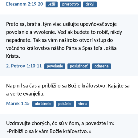
Efezanom 2:19-20
Ježiš
proroctvo
cirkvi
Preto sa, bratia, tým viac usilujte upevňovať svoje
povolanie a vyvolenie. Veď ak budete to robiť, nikdy
nepadnete. Tak sa vám naširoko otvorí vstup do
večného kráľovstva nášho Pána a Spasiteľa Ježiša
Krista.
2. Petrov 1:10-11
povolanie
poslušnosť
odmena
Naplnil sa čas a priblížilo sa Božie kráľovstvo. Kajajte sa
a verte evanjeliu.
Marek 1:15
obrátenie
pokánie
viera
Uzdravujte chorých, čo sú v ňom, a povedzte im:
»Priblížilo sa k vám Božie kráľovstvo.«