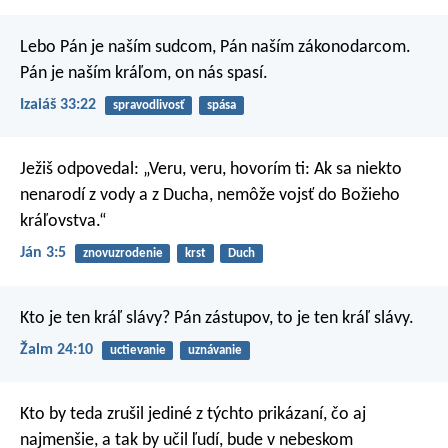
Lebo Pán je naším sudcom,
Pán naším zákonodarcom.
Pán je naším kráľom, on nás spasí.
Izaiáš 33:22
spravodlivosť
spása
Ježiš odpovedal: „Veru, veru, hovorím ti: Ak sa niekto
nenarodí z vody a z Ducha, nemôže vojsť do Božieho
kráľovstva.“
Ján 3:5
znovuzrodenie
krst
Duch
Kto je ten kráľ slávy?
Pán zástupov,
to je ten kráľ slávy.
Žalm 24:10
uctievanie
uznávanie
Kto by teda zrušil jediné z týchto prikázaní, čo aj
najmenšie, a tak by učil ľudí, bude v nebeskom