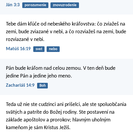
Ján 3:3
porozumenie
znovuzrodenie
Tebe dám kľúče od nebeského kráľovstva: čo zviažeš na
zemi, bude zviazané v nebi, a čo rozviažeš na zemi, bude
rozviazané v nebi.
Matúš 16:19
svet
nebo
Pán bude kráľom nad celou zemou. V ten deň bude
jedine Pán a jedine jeho meno.
Zachariáš 14:9
Boh
Teda už nie ste cudzinci ani prišelci, ale ste spoluobčania
svätých a patríte do Božej rodiny. Ste postavení na
základe apoštolov a prorokov; hlavným uholným
kameňom je sám Kristus Ježiš.