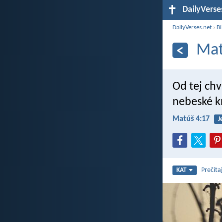
DailyVerse
DailyVerses.net
›
Bi
Mat
Od tej chv
nebeské k
Matúš 4:17
J
Prečíta
KAT