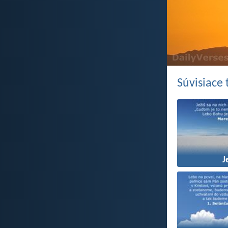
Súvisiace
J