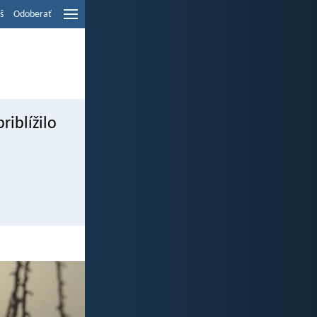
š
Odoberať
riblížilo