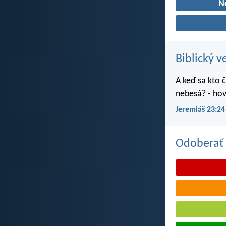
N
Biblický v
A keď sa kto č
nebesá? - hov
Jeremiáš 23:24
Odoberať 