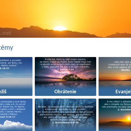
 témy
ežiš
Obrátenie
Evanjel