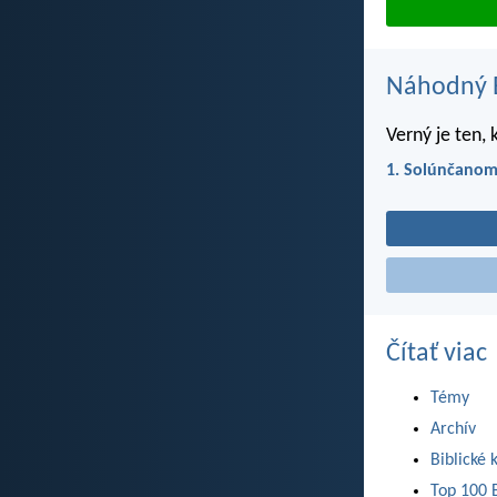
Náhodný B
Verný je ten, 
1. Solúnčanom
Čítať viac
Témy
Archív
Biblické 
Top 100 B