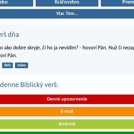
ebo
Kráľovstvo
Prem
Viac Tém...
erš dňa
o ako dobre skryje, či ho ja nevidím? - hovorí Pán. Nuž či nez
orí Pán.
Boh
nebo
denne Biblický verš:
Denné upozornenie
E-mail
Android