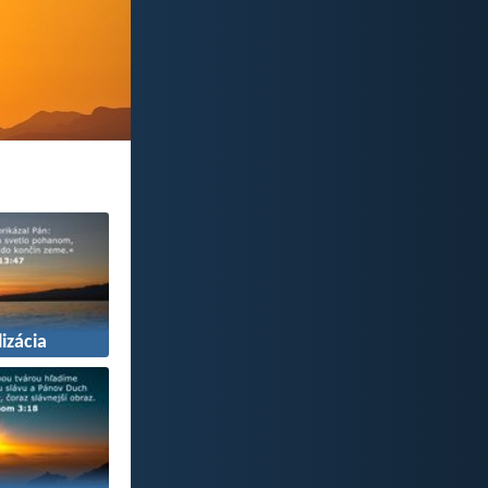
izácia