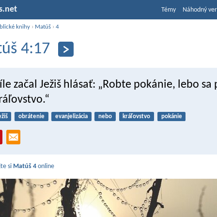
s.net
Témy
Náhodný ver
blické knihy
›
Matúš
›
4
úš 4:17
íle začal Ježiš hlásať: „Robte pokánie, lebo sa p
ráľovstvo.“
ežiš
obrátenie
evanjelizácia
nebo
kráľovstvo
pokánie
jte si
Matúš 4
online