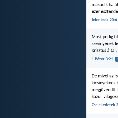
második halál
ezer esztende
Jelenések 20:6
Most pedig ti
szennyének le
Krisztus által.
1 Péter 3:21
De mivel az Is
kicsinyeknek 
megjövendölte
közül, világo
Cselekedetek 2