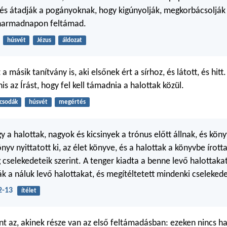
k, és átadják a pogányoknak, hogy kigúnyolják, megkorbácsolják
e harmadnapon feltámad.
húsvét
Jézus
áldozat
 másik tanítvány is, aki elsőnek ért a sírhoz, és látott, és hit
is az Írást, hogy fel kell támadnia a halottak közül.
csodák
húsvét
megértés
y a halottak, nagyok és kicsinyek a trónus előtt állnak, és köny
nyv nyittatott ki, az élet könyve, és a halottak a könyvbe írott
 cselekedeteik szerint. A tenger kiadta a benne levő halottakat
ák a náluk levő halottakat, és megítéltetett mindenki cselekede
2-13
ítélet
nt az, akinek része van az első feltámadásban: ezeken nincs h