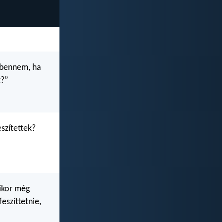
énbennem, ha
t?”
eszítettek?
mikor még
eszíttetnie,