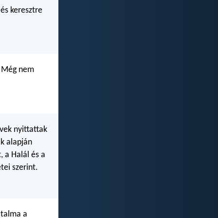
 és keresztre
t. Még nem
vek nyittattak
ak alapján
, a Halál és a
tei szerint.
atalma a