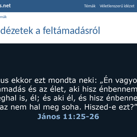
s.net
Témák
Véletlenszerű idézet
émák
 idézetek a feltámadásról