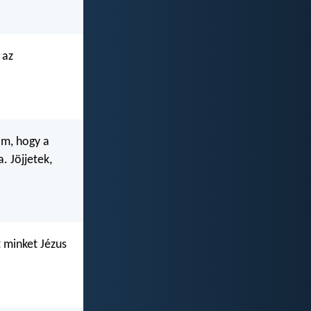
 az
om, hogy a
. Jöjjetek,
t minket Jézus