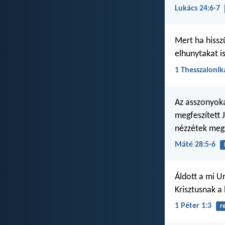
Lukács 24:6-7
Mert ha hissz
elhunytakat is
1 Thesszalonik
Az asszonyoka
megfeszített 
nézzétek meg 
Máté 28:5-6
Áldott a mi Ur
Krisztusnak a
1 Péter 1:3
r