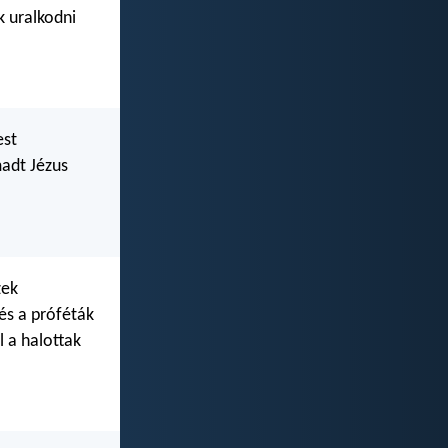
k uralkodni
est
madt Jézus
zek
és a próféták
l a halottak