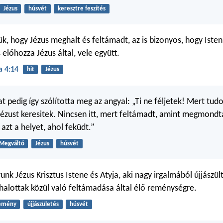
Jézus
húsvét
keresztre feszítés
ük, hogy Jézus meghalt és feltámadt, az is bizonyos, hogy Isten
 előhozza Jézus által, vele együtt.
a 4:14
hit
Jézus
t pedig így szólította meg az angyal: „Ti ne féljetek! Mert tud
Jézust keresitek. Nincsen itt, mert feltámadt, amint megmondta
azt a helyet, ahol feküdt.”
Megváltó
Jézus
húsvét
unk Jézus Krisztus Istene és Atyja, aki nagy irgalmából újjászül
 halottak közül való feltámadása által élő reménységre.
emény
újjászületés
húsvét