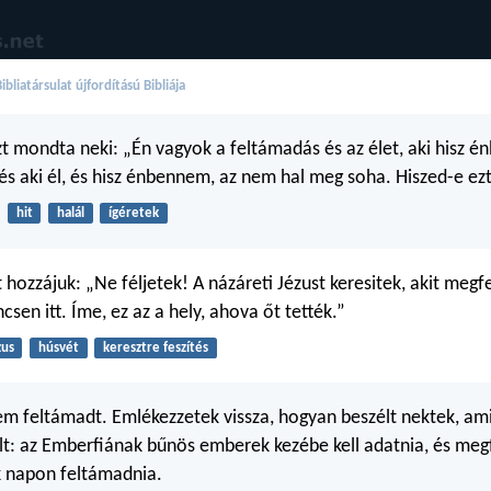
bliatársulat újfordítású Bibliája
zt mondta neki: „Én vagyok a feltámadás és az élet, aki hisz 
; és aki él, és hisz énbennem, az nem hal meg soha. Hiszed-e ez
hit
halál
ígéretek
t hozzájuk: „Ne féljetek! A názáreti Jézust keresitek, akit megf
csen itt. Íme, ez az a hely, ahova őt tették.”
zus
húsvét
keresztre feszítés
nem feltámadt. Emlékezzetek vissza, hogyan beszélt nektek, a
lt: az Emberfiának bűnös emberek kezébe kell adatnia, és megf
k napon feltámadnia.