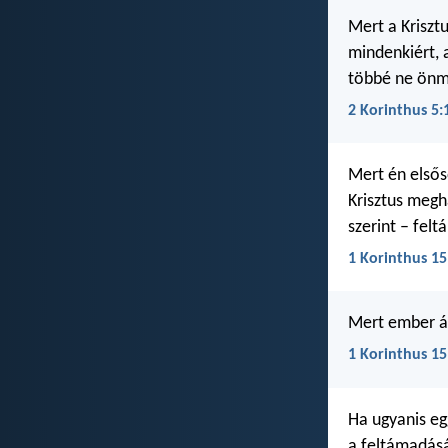
Mert a Kriszt
mindenkiért, 
többé ne önma
2 Korinthus 5:
Mert én elsős
Krisztus megha
szerint – fel
1 Korinthus 15
Mert ember ál
1 Korinthus 15
Ha ugyanis eg
a feltámadásá