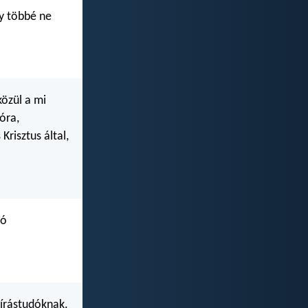
y többé ne
közül a mi
óra,
Krisztus által,
ló
 írástudóknak.