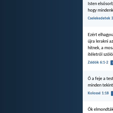
Isten elsősorb
hogy mindenk
Cselekedetek 3
Ezért elhagyva
újra lerakni a
hitnek, a mos
ítéletről szól
Zsidók 6:1-2
Ő a feje a tes
minden tekint
Kolossé 1:18
Ők elmondták,