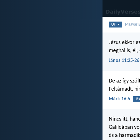
UF
Magyar Bi
Jézus ekkor e
meghal is, él
János 11:25-26
De az így szól
Feltámadt, nin
Márk 16:6
Jé
Nincs itt, ha
Galileában vo
és a harmadi