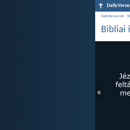
DailyVerse
DailyVerses.net
›
T
Bibliai
«