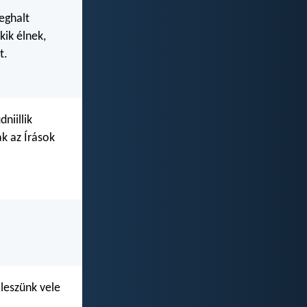
eghalt
kik élnek,
t.
niillik
ak az Írások
leszünk vele