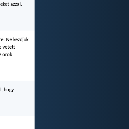
eket azzal,
re. Ne kezdjük
e vetett
z örök
l, hogy