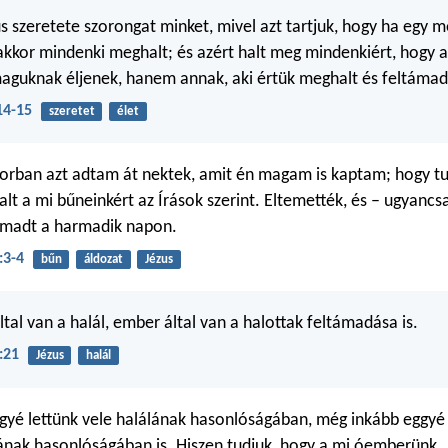
us szeretete szorongat minket, mivel azt tartjuk, hogy ha egy m
akkor mindenki meghalt; és azért halt meg mindenkiért, hogy a
guknak éljenek, hanem annak, aki értük meghalt és feltámad
14-15
szeretet
élet
orban azt adtam át nektek, amit én magam is kaptam; hogy tud
lt a mi bűneinkért az Írások szerint. Eltemették, és – ugyancs
támadt a harmadik napon.
:3-4
bűn
áldozat
Jézus
tal van a halál, ember által van a halottak feltámadása is.
:21
Jézus
halál
gyé lettünk vele halálának hasonlóságában, még inkább eggyé 
nak hasonlóságában is. Hiszen tudjuk, hogy a mi óemberünk