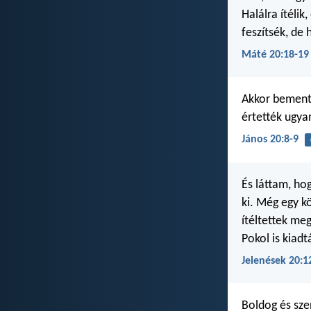
Halálra ítéli
feszítsék, d
Máté 20:18-19
Akkor bement a
értették ugyan
János 20:8-9
És láttam, hog
ki. Még egy kö
ítéltettek meg
Pokol is kiadt
Jelenések 20:1
Boldog és sze