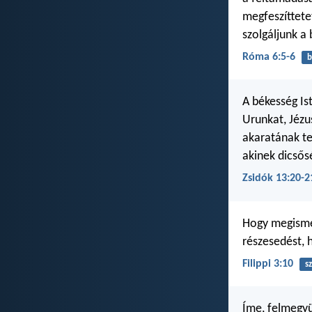
megfeszíttete
szolgáljunk a
Róma 6:5-6
b
A békesség Ist
Urunkat, Jézu
akaratának tel
akinek dicső
Zsidók 13:20-2
Hogy megismer
részesedést, 
Filippi 3:10
s
Íme, felmegyü