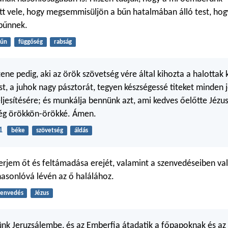
tt vele, hogy megsemmisüljön a bűn hatalmában álló test, hog
 bűnnek.
űn
függőség
rabság
ene pedig, aki az örök szövetség vére által kihozta a halottak 
st, a juhok nagy pásztorát, tegyen készségessé titeket minden j
jesítésére; és munkálja bennünk azt, ami kedves őelőtte Jézus 
ség örökkön-örökké. Ámen.
1
béke
szövetség
áldás
jem őt és feltámadása erejét, valamint a szenvedéseiben va
hasonlóvá lévén az ő halálához.
zenvedés
Jézus
nk Jeruzsálembe, és az Emberfia átadatik a főpapoknak és az