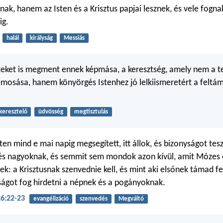
nak, hanem az Isten és a Krisztus papjai lesznek, és vele fogna
ig.
halál
királyság
Messiás
teket is megment ennek képmása, a keresztség, amely nem a t
mosása, hanem könyörgés Istenhez jó lelkiismeretért a feltá
keresztelő
üdvösség
megtisztulás
ten mind e mai napig megsegített, itt állok, és bizonyságot tes
és nagyoknak, és semmit sem mondok azon kívül, amit Mózes 
k: a Krisztusnak szenvednie kell, és mint aki elsőnek támad fe
sságot fog hirdetni a népnek és a pogányoknak.
6:22-23
evangélizáció
szenvedés
Megváltó