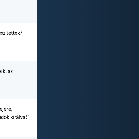
eszítettek?
ek, az
ejére,
idók királya!”