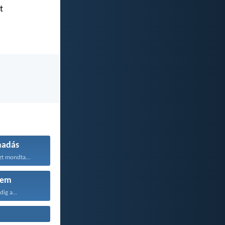
t
madás
zt mondta...
lem
ig a...