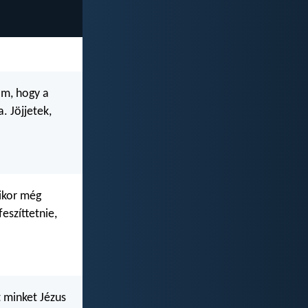
om, hogy a
. Jöjjetek,
mikor még
eszíttetnie,
t minket Jézus