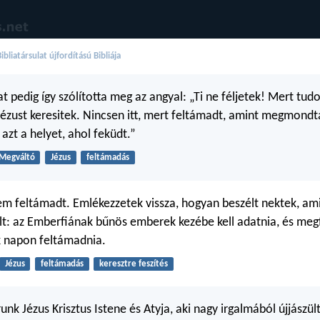
bliatársulat újfordítású Bibliája
t pedig így szólította meg az angyal: „Ti ne féljetek! Mert tud
Jézust keresitek. Nincsen itt, mert feltámadt, amint megmondta
azt a helyet, ahol feküdt.”
Megváltó
Jézus
feltámadás
nem feltámadt. Emlékezzetek vissza, hogyan beszélt nektek, a
lt: az Emberfiának bűnös emberek kezébe kell adatnia, és megf
k napon feltámadnia.
Jézus
feltámadás
keresztre feszítés
unk Jézus Krisztus Istene és Atyja, aki nagy irgalmából újjászül