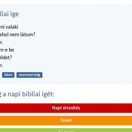
liai ige
zni valaki
 ahol nem látom?
r.
m-e be
öldet?
r.
Isten
mennyország
a napi bibliai igét:
Napi értesítés
Email