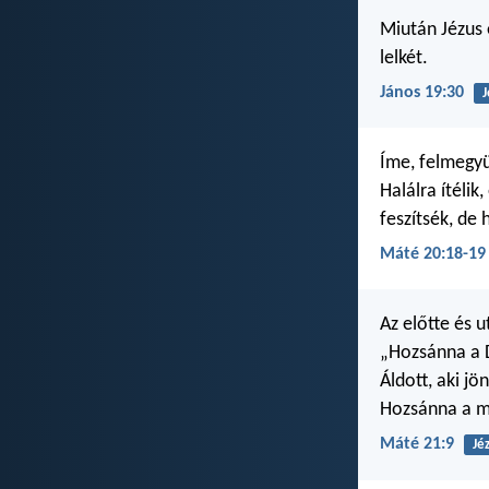
Miután Jézus e
lelkét.
János 19:30
J
Íme, felmegyü
Halálra ítéli
feszítsék, d
Máté 20:18-19
Az előtte és 
„Hozsánna a 
Áldott, aki jö
Hozsánna a m
Máté 21:9
Jé