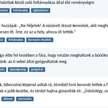
 halottak közül való feltámadása által élő reménységre.
emény
feltámadás
újjászületés
t hozzájuk: „Ne féljetek! A názáreti Jézust keresitek, akit megf
csen itt. Íme, ez az a hely, ahova őt tették.”
zus
feltámadás
keresztre feszítés
a vitte fel testében a fára, hogy miután meghaltunk a bűnökn
jünk: az ő sebei által gyógyultatok meg.
bűn
igazságosság
gyógyítás
, bíborszínű köpenyt adtak rá, tövisből font koronát tettek a f
ak a jobb kezébe, és térdet hajtva gúnyolták őt: „Üdvözlégy, zs
áldozat
szenvedés