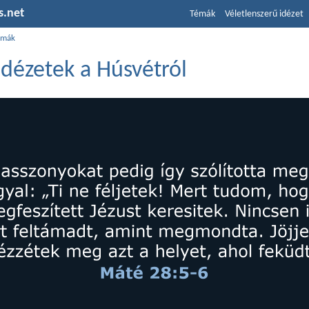
s.net
Témák
Véletlenszerű idézet
émák
 idézetek a Húsvétról