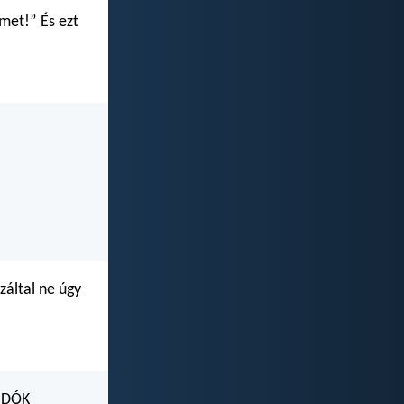
emet!” És ezt
által ne úgy
SIDÓK