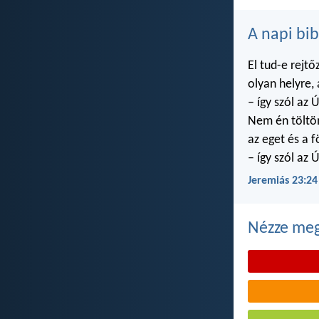
A napi bib
El tud-e rejtő
olyan helyre,
– így szól az Ú
Nem én töltö
az eget és a f
– így szól az Ú
Jeremiás 23:24
Nézze meg 