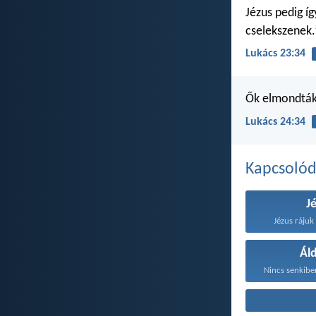
Jézus pedig í
cselekszenek.
Lukács 23:34
Ők elmondták,
Lukács 24:34
Kapcsoló
J
Jézus rájuk 
Ál