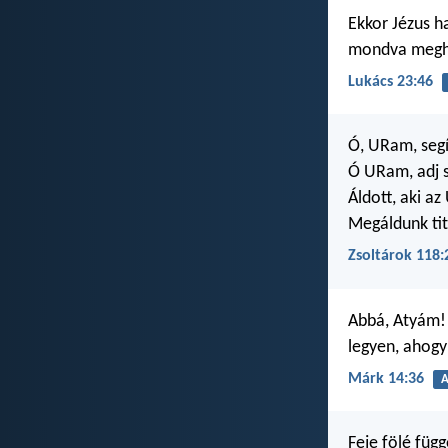
Ekkor Jézus h
mondva megh
Lukács 23:46
Ó, URam, seg
Ó URam, adj 
Áldott, aki a
Megáldunk tit
Zsoltárok 118:
Abbá, Atyám! 
legyen, ahog
Márk 14:36
A
Feje fölé függ