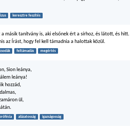
ézus
keresztre feszítés
 másik tanítvány is, aki elsőnek ért a sírhoz, és látott, és hit
is az Írást, hogy fel kell támadnia a halottak közül.
csodák
feltámadás
megértés
n, Sion leánya,
zsálem leánya!
zik hozzád,
adalmas,
szamáron ül,
hátán.
prófécia
alázatosság
igazságosság