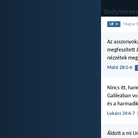
UF
Magyar Bi
Az asszonyoka
megfeszített 
nézzétek meg 
Máté 28:5-6
Nincs itt, ha
Galileában vo
és a harmadi
Lukács 24:6-7
Áldott a mi Ur