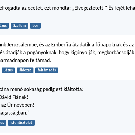
lfogadta az ecetet, ezt mondta: „Elvégeztetett!” És fejét lehaj
ézus
Szellem
bor
nk Jeruzsálembe, és az Emberfia átadatik a főpapoknak és az
k, és átadják a pogányoknak, hogy kigúnyolják, megkorbácsolják
e harmadnapon feltámad.
Jézus
áldozat
feltámadás
utána menő sokaság pedig ezt kiáltotta:
Dávid Fiának!
n az Úr nevében!
agasságban.”
zus
istentisztelet