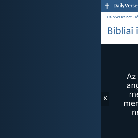
DailyVerse
DailyVerses.net
›
T
Bibliai
«