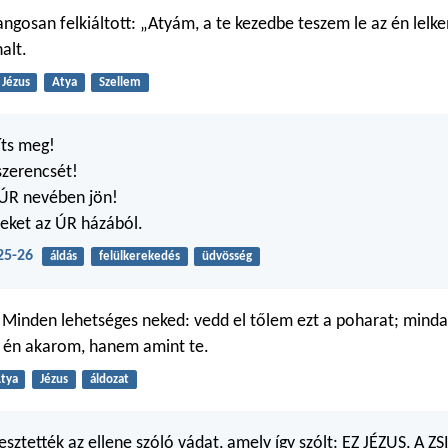
angosan felkiáltott: „Atyám, a te kezedbe teszem le az én lelk
alt.
Jézus
Atya
Szellem
íts meg!
szerencsét!
z ÚR nevében jön!
eket az ÚR házából.
25-26
áldás
felülkerekedés
üdvösség
Minden lehetséges neked: vedd el tőlem ezt a poharat; mindaz
y én akarom, hanem amint te.
tya
Jézus
áldozat
esztették az ellene szóló vádat, amely így szólt: EZ JÉZUS, A Z