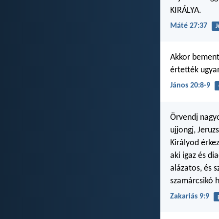
KIRÁLYA.
Máté 27:37
J
Akkor bement a
értették ugyan
János 20:8-9
Örvendj nagyo
ujjongj, Jeru
Királyod érke
aki igaz és di
alázatos, és 
szamárcsikó 
Zakariás 9:9