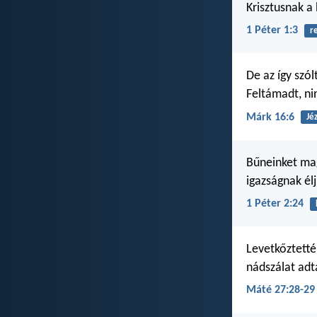
Krisztusnak a
1 Péter 1:3
r
De az így szól
Feltámadt, nin
Márk 16:6
Jé
Bűneinket mag
igazságnak él
1 Péter 2:24
Levetkőztették
nádszálat adt
Máté 27:28-29