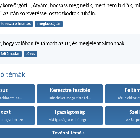
gy könyörgött: „Atyám, bocsáss meg nekik, mert nem tudják, mi
” Azután sorsvetéssel osztozkodtak ruháin.
keresztre feszítés
megbocsájtás
 hogy valóban feltámadt az Úr, és megjelent Simonnak.
feltámadás
Jézus
dó témák
ézus
Keresztre feszítés
Feltá
tekintett, és...
Bűneinket maga vitte fel...
Jézus ekkor e
dozat
Igazságosság
Szel
Nincs senkiben nagyobb szeretet...
Aki igazságra és hűségre...
Az Úr ped
További témák...