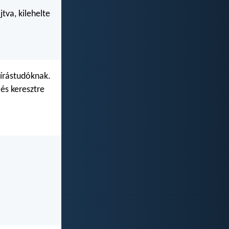
tva, kilehelte
 írástudóknak.
 és keresztre