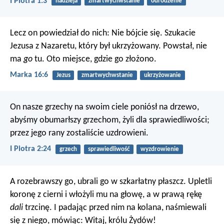
I Piotra 1:3
nadzieja
zmartwychwstanie
odrodzenie
Lecz on powiedział do nich: Nie bójcie się. Szukacie
Jezusa z Nazaretu, który był ukrzyżowany. Powstał, nie
ma
go
tu. Oto miejsce, gdzie go złożono.
Marka 16:6
Jezus
zmartwychwstanie
ukrzyżowanie
On nasze grzechy na swoim ciele poniósł na drzewo,
abyśmy obumarłszy grzechom, żyli dla sprawiedliwości;
przez jego rany zostaliście uzdrowieni.
I Piotra 2:24
grzech
sprawiedliwość
wyzdrowienie
A rozebrawszy go, ubrali go w szkarłatny płaszcz. Upletli
koronę z cierni i włożyli mu na głowę, a w prawą rękę
dali
trzcinę. I padając przed nim na kolana, naśmiewali
się z niego, mówiąc: Witaj, królu Żydów!