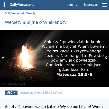
DailyVerses.net
Tematy
Rejestrowac
DailyVerses.net
›
Tematy
Wersety Biblijne o Wielkanocy
«
»
UBG
Uwspółcześniona Biblia Gdańska
Anioł zaś powiedział do kobiet: Wy się nie bójcie! Wiem