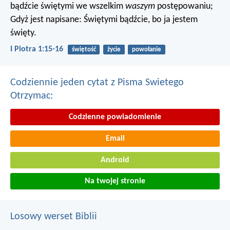
bądźcie świętymi we wszelkim
waszym
postępowaniu;
Gdyż jest napisane: Świętymi bądźcie, bo ja jestem
święty.
I Piotra 1:15-16
świętość
życie
powołanie
Codziennie jeden cytat z Pisma Swietego
Otrzymac:
Codzienne powiadomienie
Email
Android
Na twojej stronie
Losowy werset Biblii