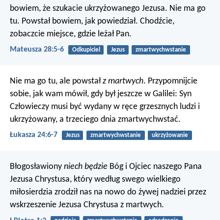
bowiem, że szukacie ukrzyżowanego Jezusa. Nie ma go
tu. Powstał bowiem, jak powiedział. Chodźcie,
zobaczcie miejsce, gdzie leżał Pan.
Mateusza 28:5-6
Odkupiciel
Jezus
zmartwychwstanie
Nie ma go tu, ale powstał
z martwych
. Przypomnijcie
sobie, jak wam mówił, gdy był jeszcze w Galilei: Syn
Człowieczy musi być wydany w ręce grzesznych ludzi i
ukrzyżowany, a trzeciego dnia zmartwychwstać.
Łukasza 24:6-7
Jezus
zmartwychwstanie
ukrzyżowanie
Błogosławiony
niech będzie
Bóg i Ojciec naszego Pana
Jezusa Chrystusa, który według swego wielkiego
miłosierdzia zrodził nas na nowo do żywej nadziei przez
wskrzeszenie Jezusa Chrystusa z martwych.