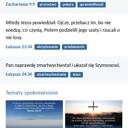
Zachariasza 9:9
proroctwo
pokora
sprawiedliwość
Wtedy Jezus powiedział: Ojcze, przebacz im, bo nie
wiedzą, co czynią. Potem podzielili jego szaty i rzucali
o
nie
losy.
Łukasza 23:34
ukrzyżowanie
przebaczenie
Pan naprawdę zmartwychwstał i ukazał się Szymonowi.
Łukasza 24:34
zmartwychwstanie
Jezus
Tematy spokrewnione