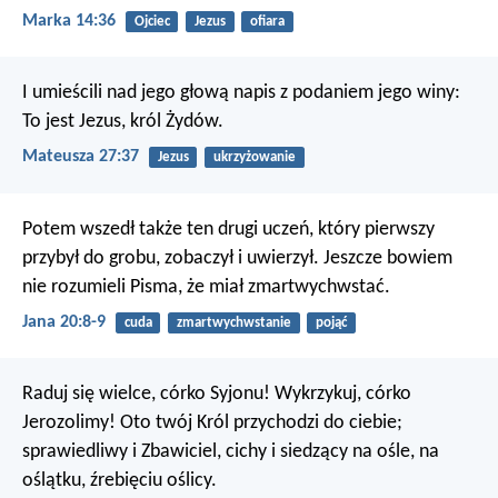
Marka 14:36
Ojciec
Jezus
ofiara
I umieścili nad jego głową napis z podaniem jego winy:
To jest Jezus, król Żydów.
Mateusza 27:37
Jezus
ukrzyżowanie
Potem wszedł także ten drugi uczeń, który pierwszy
przybył do grobu, zobaczył i uwierzył. Jeszcze bowiem
nie rozumieli Pisma, że miał zmartwychwstać.
Jana 20:8-9
cuda
zmartwychwstanie
pojąć
Raduj się wielce, córko Syjonu! Wykrzykuj, córko
Jerozolimy! Oto twój Król przychodzi do ciebie;
sprawiedliwy i Zbawiciel, cichy i siedzący na ośle, na
oślątku, źrebięciu oślicy.