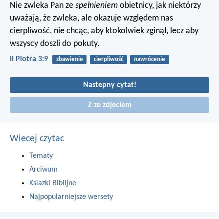
Nie zwleka Pan ze
spełnieniem
obietnicy, jak niektórzy
uważają, że zwleka, ale okazuje względem nas
cierpliwość, nie chcąc, aby ktokolwiek zginął, lecz aby
wszyscy doszli do pokuty.
II Piotra 3:9
zbawienie
cierpliwość
nawrócenie
Nastepny cytat!
Z ze zdjeciem
Wiecej czytac
Tematy
Arciwum
Ksiazki Biblijne
Najpopularniejsze wersety