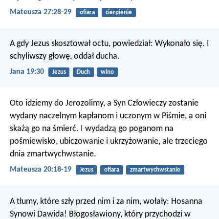
Mateusza 27:28-29
ofiara
cierpienie
A gdy Jezus skosztował octu, powiedział: Wykonało się. I
schyliwszy głowę, oddał ducha.
Jana 19:30
Jezus
Duch
wino
Oto idziemy do Jerozolimy, a Syn Człowieczy zostanie
wydany naczelnym kapłanom i uczonym w Piśmie, a oni
skażą go na śmierć. I wydadzą go poganom na
pośmiewisko, ubiczowanie i ukrzyżowanie, ale trzeciego
dnia zmartwychwstanie.
Mateusza 20:18-19
Jezus
ofiara
zmartwychwstanie
A tłumy, które szły przed nim i za nim, wołały: Hosanna
Synowi Dawida! Błogosławiony, który przychodzi w