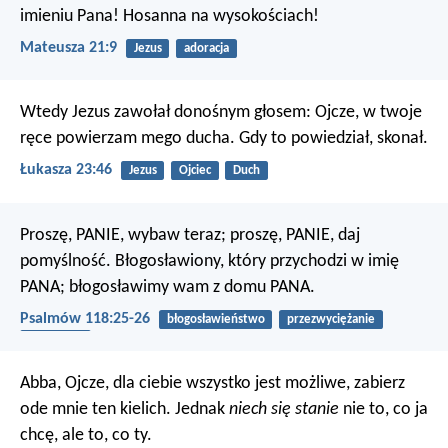
imieniu Pana! Hosanna na wysokościach!
Mateusza 21:9
Jezus
adoracja
Wtedy Jezus zawołał donośnym głosem: Ojcze, w twoje
ręce powierzam mego ducha. Gdy to powiedział, skonał.
Łukasza 23:46
Jezus
Ojciec
Duch
Proszę, PANIE, wybaw teraz;
proszę, PANIE, daj
pomyślność.
Błogosławiony, który przychodzi w imię
PANA;
błogosławimy wam z domu PANA.
Psalmów 118:25-26
błogosławieństwo
przezwyciężanie
zbawienie
Abba, Ojcze, dla ciebie wszystko jest możliwe, zabierz
ode mnie ten kielich. Jednak
niech się stanie
nie to, co ja
chcę, ale to, co ty.