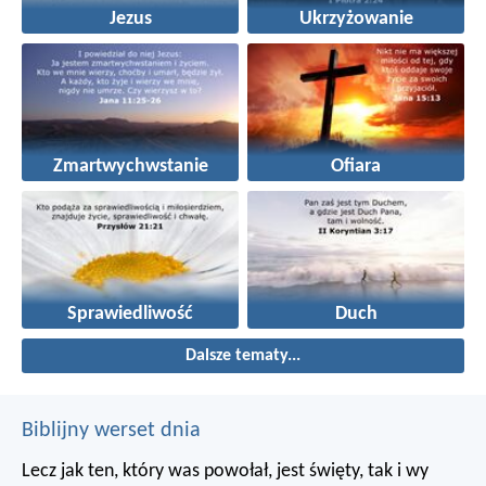
Jezus
Ukrzyżowanie
Zmartwychwstanie
Ofiara
Sprawiedliwość
Duch
Dalsze tematy...
Biblijny werset dnia
Lecz jak ten, który was powołał, jest święty, tak i wy