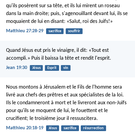
qu'ils posèrent sur sa tête, et ils lui mirent un roseau
dans la main droite; puis, s'agenouillant devant lui, ils se
moquaient de lui en disant: «Salut, roi des Juifs!»
Matthieu 27:28-29
sacrifice
souffrir
Quand Jésus eut pris le vinaigre, il dit: «Tout est
accompli.» Puis il baissa la tête et rendit l'esprit.
Jean 19:30
Jésus
Esprit
vin
Nous montons à Jérusalem et le Fils de l'homme sera
livré aux chefs des prêtres et aux spécialistes de la loi.
Ils le condamneront à mort et le livreront aux non-Juifs
pour qu'ils se moquent de lui, le fouettent et le
crucifient; le troisième jour il ressuscitera.
Matthieu 20:18-19
Jésus
sacrifice
résurrection