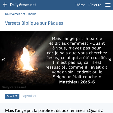
DailyVerses.net
Thème
S'inscrire
DailyVerses.net
›
Thème
Versets Biblique sur Pâques
«
»
SG21
Segond 21
Mais l'ange prit la parole et dit aux femmes: «Quant à