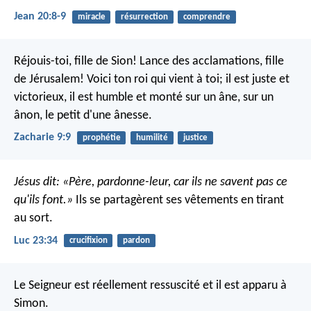
Jean 20:8-9
miracle
résurrection
comprendre
Réjouis-toi, fille de Sion!
Lance des acclamations, fille
de Jérusalem!
Voici ton roi qui vient à toi;
il est juste et
victorieux,
il est humble et monté sur un âne,
sur un
ânon, le petit d'une ânesse.
Zacharie 9:9
prophétie
humilité
justice
Jésus dit: «Père, pardonne-leur, car ils ne savent pas ce
qu'ils font.»
Ils se partagèrent ses vêtements en tirant
au sort.
Luc 23:34
crucifixion
pardon
Le Seigneur est réellement ressuscité et il est apparu à
Simon.