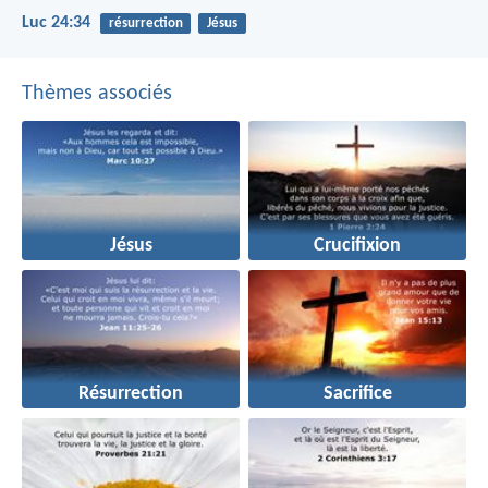
Luc 24:34
résurrection
Jésus
Thèmes associés
Jésus
Crucifixion
Résurrection
Sacrifice