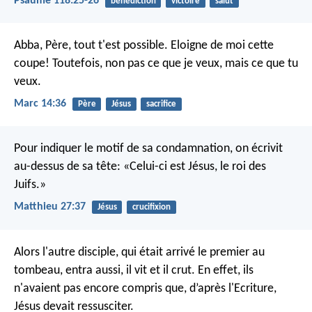
Psaume 118:25-26
bénédiction
victoire
salut
Abba, Père, tout t'est possible. Eloigne de moi cette
coupe! Toutefois, non pas ce que je veux, mais ce que tu
veux.
Marc 14:36
Père
Jésus
sacrifice
Pour indiquer le motif de sa condamnation, on écrivit
au-dessus de sa tête: «Celui-ci est Jésus, le roi des
Juifs.»
Matthieu 27:37
Jésus
crucifixion
Alors l'autre disciple, qui était arrivé le premier au
tombeau, entra aussi, il vit et il crut. En effet, ils
n'avaient pas encore compris que, d’après l'Ecriture,
Jésus devait ressusciter.