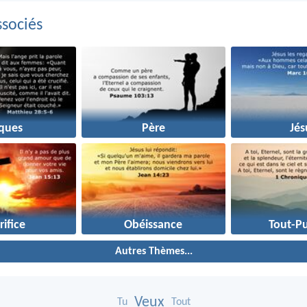
sociés
ques
Père
Jés
rifice
Obéissance
Tout-Pu
Autres Thèmes...
Veux
Tu
Tout