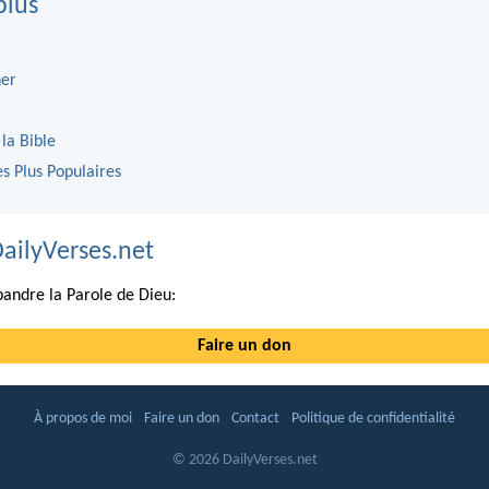
plus
er
 la Bible
es Plus Populaires
DailyVerses.net
andre la Parole de Dieu:
Faire un don
À propos de moi
Faire un don
Contact
Politique de confidentialité
© 2026 DailyVerses.net