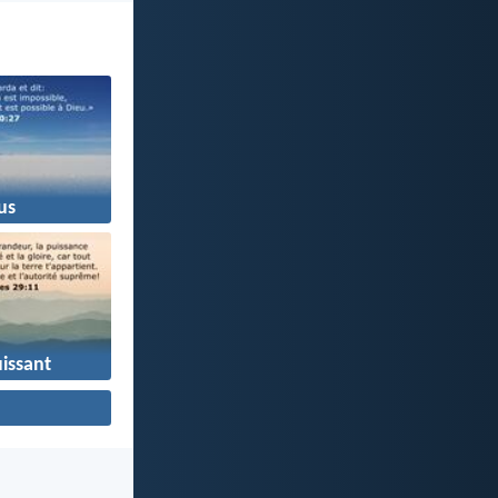
us
issant