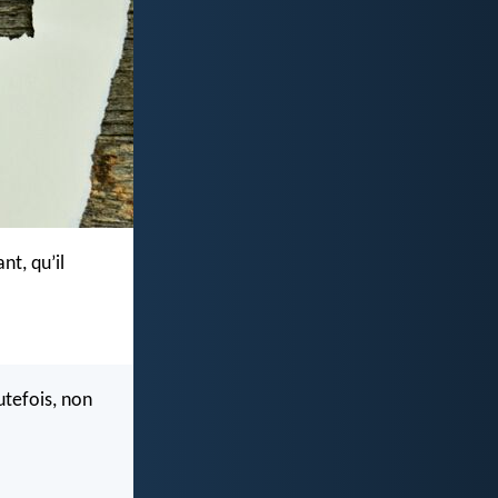
nt, qu’il
utefois, non