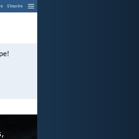
re
S'inscrire
upe!