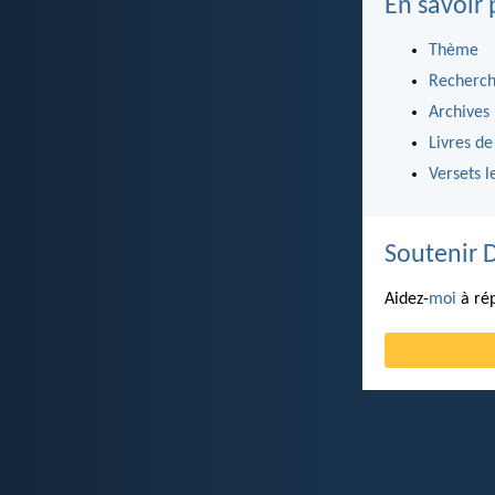
En savoir 
Thème
Recherch
Archives
Livres de
Versets l
Soutenir 
Aidez-
moi
à rép