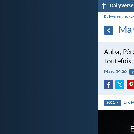
DailyVerse
DailyVerses.net
›
Li
Mar
Abba, Père
Toutefois,
Marc 14:36
p
Lire
M
SG21