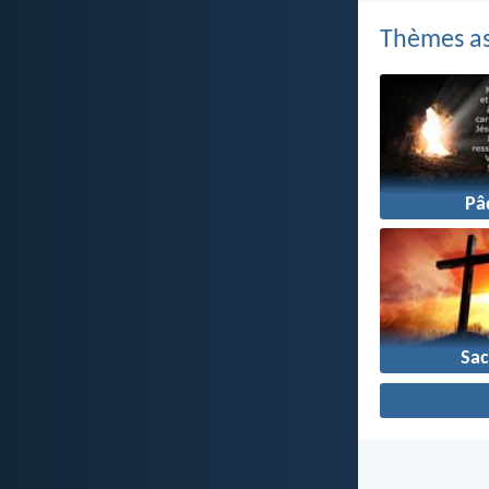
Thèmes as
Pâ
Sac