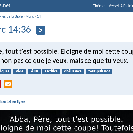
s.net
Thème
Verset Aléatoi
vres de la Bible
›
Marc
›
14
c 14:36
, tout t'est possible. Eloigne de moi cette co
 non pas ce que je veux, mais ce que tu veux.
âques
Père
Jésus
sacrifice
obéissance
tout-puissant
arc 14
en ligne