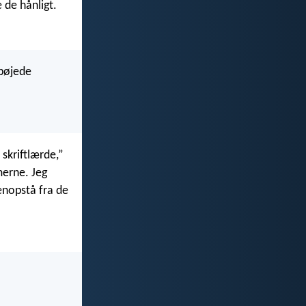
 de hånligt.
 bøjede
skriftlærde,”
merne. Jeg
genopstå fra de