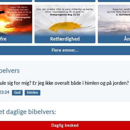
fre
Retfærdighed
Ån
Flere emner...
belvers
le sig for mig? Er jeg ikke overalt både i himlen og på jorden?
23:24
Gud
himlen
t daglige bibelvers:
Daglig besked