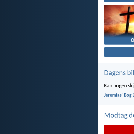
O
Dagens bi
Kan nogen skju
Jeremiasʼ Bog 
Modtag de