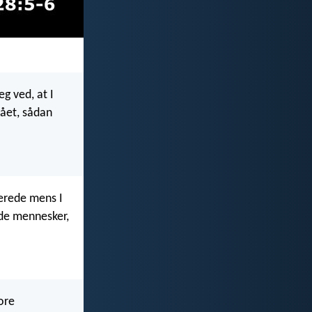
g ved, at I
tået, sådan
lerede mens I
nde mennesker,
tore