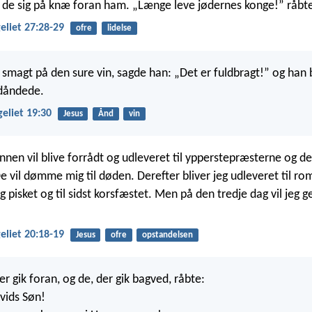
 de sig på knæ foran ham. „Længe leve jødernes konge!” råbte
liet 27:28-29
ofre
lidelse
smagt på den sure vin, sagde han: „Det er fuldbragt!” og han
dåndede.
eliet 19:30
Jesus
Ånd
vin
en vil blive forrådt og udleveret til ypperstepræsterne og de 
e vil dømme mig til døden. Derefter bliver jeg udleveret til ro
g pisket og til sidst korsfæstet. Men på den tredje dag vil jeg 
liet 20:18-19
Jesus
ofre
opstandelsen
r gik foran, og de, der gik bagved, råbte:
vids Søn!