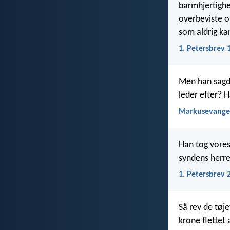
barmhjertighed
overbeviste om
som aldrig ka
1. Petersbrev 
Men han sagde
leder efter? H
Markusevangel
Han tog vores 
syndens herre
1. Petersbrev 
Så rev de tø
krone flettet