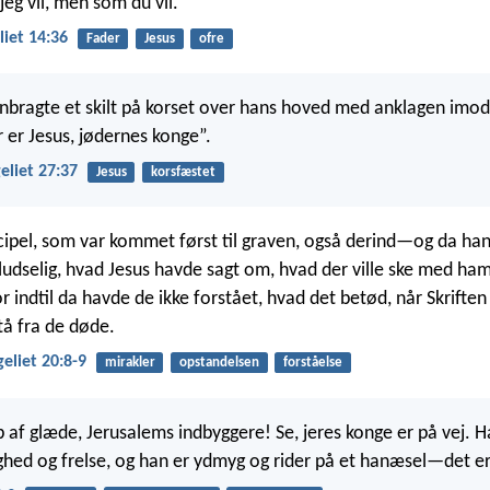
eg vil, men som du vil.”
iet 14:36
Fader
Jesus
ofre
bragte et skilt på korset over hans hoved med anklagen imo
r er Jesus, jødernes konge”.
liet 27:37
Jesus
korsfæstet
scipel, som var kommet først til graven, også derind—og da han
ludselig, hvad Jesus havde sagt om, hvad der ville ske med ham
r indtil da havde de ikke forstået, hvad det betød, når Skriften 
tå fra de døde.
eliet 20:8-9
mirakler
opstandelsen
forståelse
åb af glæde, Jerusalems indbyggere! Se, jeres konge er på vej.
hed og frelse, og han er ydmyg og rider på et hanæsel—det er