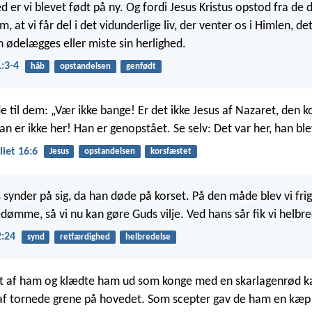
 er vi blevet født på ny. Og fordi Jesus Kristus opstod fra de d
, at vi får del i det vidunderlige liv, der venter os i Himlen, det 
n ødelægges eller miste sin herlighed.
1:3-4
håb
opstandelsen
genfødt
 til dem: „Vær ikke bange! Er det ikke Jesus af Nazaret, den k
an er ikke her! Han er genopstået. Se selv: Det var her, han ble
iet 16:6
Jesus
opstandelsen
korsfæstet
synder på sig, da han døde på korset. På den måde blev vi frig
dømme, så vi nu kan gøre Guds vilje. Ved hans sår fik vi helbre
2:24
synd
retfærdighed
helbredelse
jet af ham og klædte ham ud som konge med en skarlagenrød k
 af tornede grene på hovedet. Som scepter gav de ham en kæp 