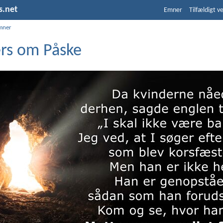
s.net
Emner
Tilfældigt v
mner
ers om Påske