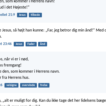
den, som kommer i Herrens navn!
ud i det Højeste!”
liet 21:9
Jesus
tilbede
e Jesus, så højt han kunne: „Far, jeg betror dig min ånd!” Med 
.
t 23:46
Jesus
Fader
Ånd
s, når vi er i nød,
 os fremgang!
e den, som kommer i Herrens navn.
er fra Herrens hus.
26
velsigne
overvinde
frelse
, „alt er muligt for dig. Kan du ikke tage det her lidelsens bæge