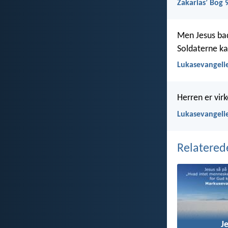
Zakariasʼ Bog 
Men Jesus bad:
Soldaterne ka
Lukasevangelie
Herren er vir
Lukasevangelie
Relatered
J