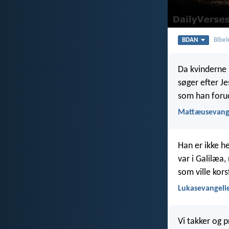
BDAN
Bibel
Da kvinderne 
søger efter J
som han forud
Mattæusevange
Han er ikke he
var i Galilæa
som ville kor
Lukasevangelie
Vi takker og p