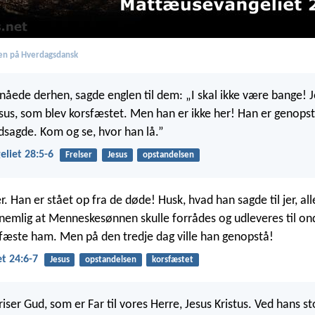
en på Hverdagsdansk
nåede derhen, sagde englen til dem: „I skal ikke være bange! Je
esus, som blev korsfæstet. Men han er ikke her! Han er genops
sagde. Kom og se, hvor han lå.”
liet 28:5-6
Frelser
Jesus
opstandelsen
r. Han er stået op fra de døde! Husk, hvad han sagde til jer, al
, nemlig at Menneskesønnen skulle forrådes og udleveres til o
sfæste ham. Men på den tredje dag ville han genopstå!
t 24:6-7
Jesus
opstandelsen
korsfæstet
riser Gud, som er Far til vores Herre, Jesus Kristus. Ved hans s