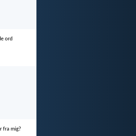
de ord
r fra mig?