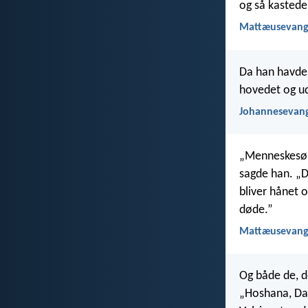
og så kastede
Mattæusevange
Da han havde 
hovedet og u
Johannesevang
„Menneskesønn
sagde han. „D
bliver hånet o
døde.”
Mattæusevange
Og både de, de
„Hoshana, Da