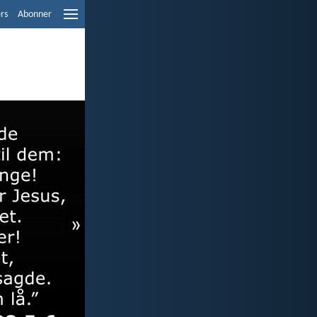
ers
Abonner
»