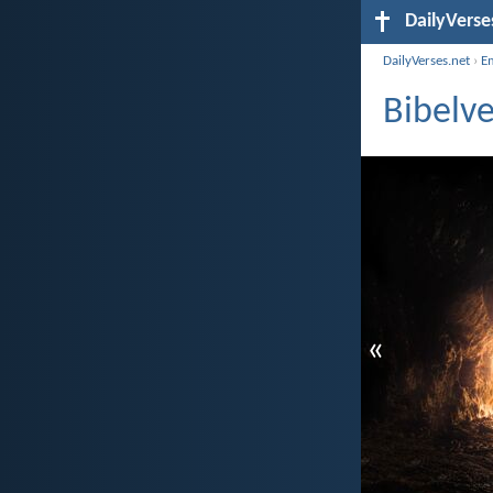
DailyVerse
DailyVerses.net
›
E
Bibelv
«