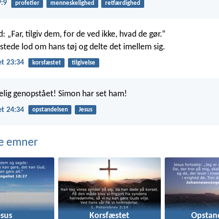
9:9
profetier
menneskelighed
retfærdighed
 „Far, tilgiv dem, for de ved ikke, hvad de gør.”
stede lod om hans tøj og delte det imellem sig.
t 23:34
korsfæstet
tilgivelse
kelig genopstået! Simon har set ham!
t 24:34
opstandelsen
Jesus
e emner
esus
Korsfæstet
Opstan