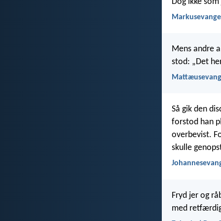
Dog ikke som j
Markusevangel
Mens andre an
stod: „Det he
Mattæusevange
Så gik den di
forstod han p
overbevist. Fo
skulle genops
Johannesevang
Fryd jer og r
med retfærdig