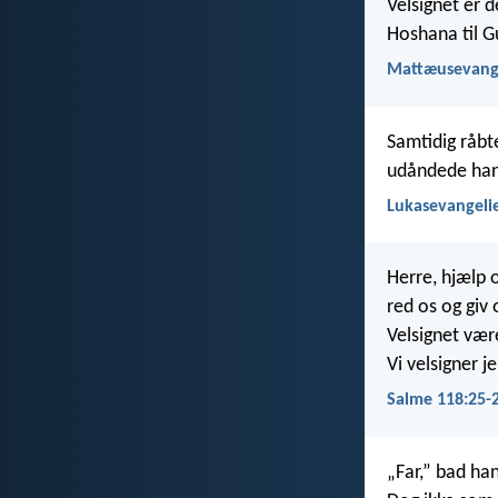
Velsignet er 
Hoshana til G
Mattæusevange
Samtidig råbt
udåndede han
Lukasevangelie
Herre, hjælp o
red os og giv
Velsignet vær
Vi velsigner j
Salme 118:25-
„Far,” bad han