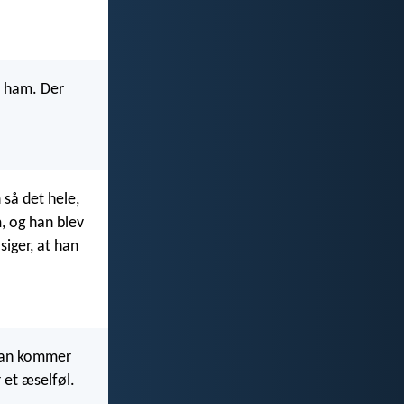
d ham. Der
 så det hele,
, og han blev
siger, at han
 Han kommer
 et æselføl.