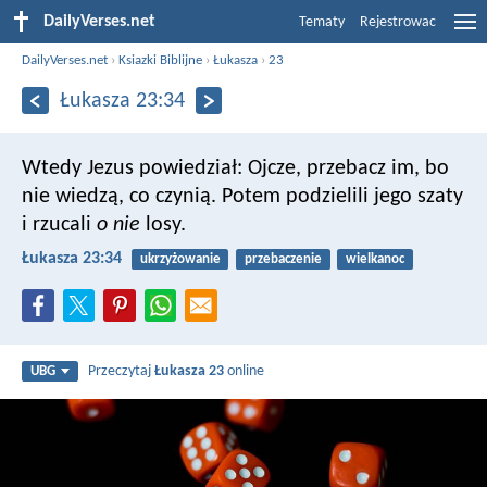
DailyVerses.net
Tematy
Rejestrowac
DailyVerses.net
›
Ksiazki Biblijne
›
Łukasza
›
23
Łukasza 23:34
Wtedy Jezus powiedział: Ojcze, przebacz im, bo
nie wiedzą, co czynią. Potem podzielili jego szaty
i rzucali
o nie
losy.
Łukasza 23:34
ukrzyżowanie
przebaczenie
wielkanoc
Przeczytaj
Łukasza 23
online
UBG