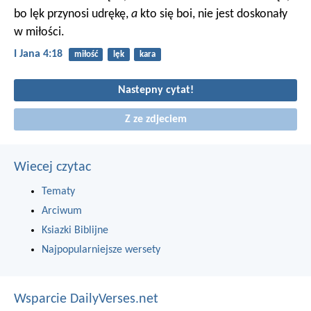
bo lęk przynosi udrękę,
a
kto się boi, nie jest doskonały
w miłości.
I Jana 4:18
miłość
lęk
kara
Nastepny cytat!
Z ze zdjeciem
Wiecej czytac
Tematy
Arciwum
Ksiazki Biblijne
Najpopularniejsze wersety
Wsparcie DailyVerses.net