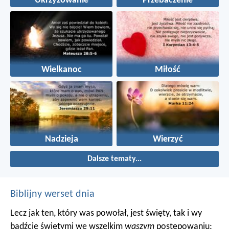
Ukrzyżowanie
Przebaczenie
Wielkanoc
Miłość
Nadzieja
Wierzyć
Dalsze tematy...
Biblijny werset dnia
Lecz jak ten, który was powołał, jest święty, tak i wy
bądźcie świętymi we wszelkim
waszym
postępowaniu;