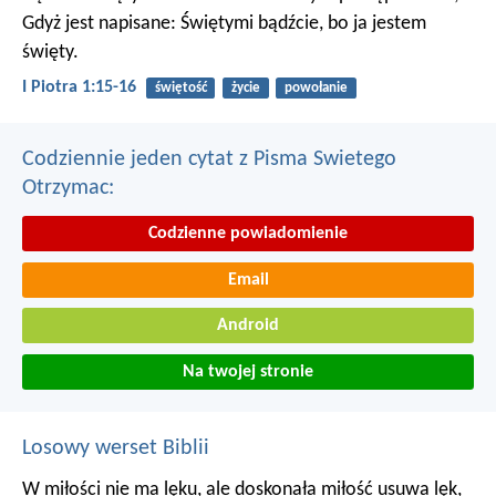
Gdyż jest napisane: Świętymi bądźcie, bo ja jestem
święty.
I Piotra 1:15-16
świętość
życie
powołanie
Codziennie jeden cytat z Pisma Swietego
Otrzymac:
Codzienne powiadomienie
Email
Android
Na twojej stronie
Losowy werset Biblii
W miłości nie ma lęku, ale doskonała miłość usuwa lęk,