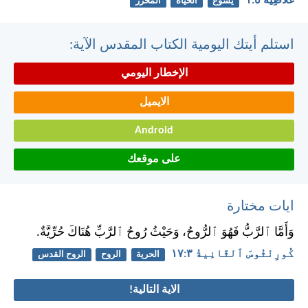
غَلَاطِيَّةَ ٥:‏١
يسوع
الحياة
المحرر
استلم أيتك اليومية الكتاب المقدس الآية:
الإخطار اليومي
الايميل
Android
على موقعك
ايات مختارة
وَأَمَّا ٱلرَّبُّ فَهُوَ ٱلرُّوحُ، وَحَيْثُ رُوحُ ٱلرَّبِّ هُنَاكَ حُرِّيَّةٌ.
كُورِنْثُوسَ ٱلثَّانِيةُ ٣:‏١٧
الحرية
الروح
الروح القدس
الاية التالية!