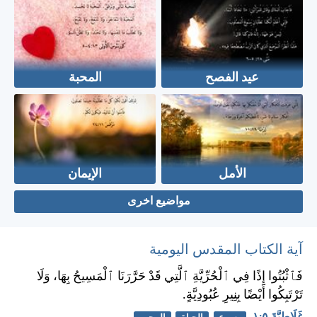
عيد الفصح
المحبة
الأمل
الإيمان
مواضيع اخرى
آية الكتاب المقدس اليومية
فَٱثْبُتُوا إِذًا فِي ٱلْحُرِّيَّةِ ٱلَّتِي قَدْ حَرَّرَنَا ٱلْمَسِيحُ بِهَا، وَلَا
تَرْتَبِكُوا أَيْضًا بِنِيرِ عُبُودِيَّةٍ.