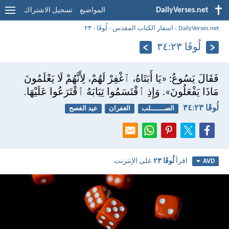
DailyVerses.net
المواضيع
تسجيل الاشتراك
DailyVerses.net
›
اسفار الكتاب المقدس
›
لُوقَا
›
٢٣
لُوقَا ٢٣:‏٣٤
فَقَالَ يَسُوعُ: «يَا أَبَتَاهُ، ٱغْفِرْ لَهُمْ، لِأَنَّهُمْ لَا يَعْلَمُونَ
مَاذَا يَفْعَلُونَ». وَإِذِ ٱقْتَسَمُوا ثِيَابَهُ ٱقْتَرَعُوا عَلَيْهَا.
لُوقَا ٢٣:‏٣٤
الصـــــــلب
الغفران
عيد الفصح
اقرأ
لُوقَا ٢٣
على الإنترنت
AVD