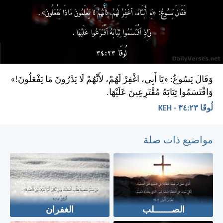
وَقَالَ يَسُوعُ: «يَا أَبِي، اغْفِرْ لَهُمْ، لأَنَّهُمْ لَا يَدْرُونَ مَا يَفْعَلُونَ!»
وَاقْتَسَمُوا ثِيَابَهُ مُقْتَرِعِينَ عَلَيْهَا.
لُوقَا ٢٣:‏٣٤ - KEH
مواضيع ذات صلة
الصـــــــلب
الغفران