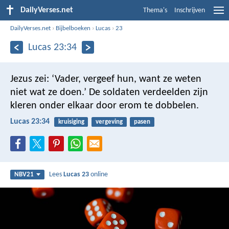
DailyVerses.net
Thema's
Inschrijven
DailyVerses.net
›
Bijbelboeken
›
Lucas
›
23
Lucas 23:34
Jezus zei: ‘Vader, vergeef hun, want ze weten
niet wat ze doen.’ De soldaten verdeelden zijn
kleren onder elkaar door erom te dobbelen.
Lucas 23:34
kruisiging
vergeving
pasen
Lees
Lucas 23
online
NBV21