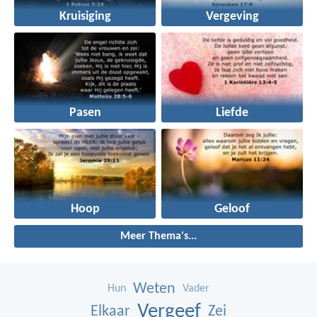
Kruisiging
Vergeving
Pasen
Liefde
Hoop
Geloof
Meer Thema's...
Weten
Hun
Vader
Vergeef
Elkaar
Zei