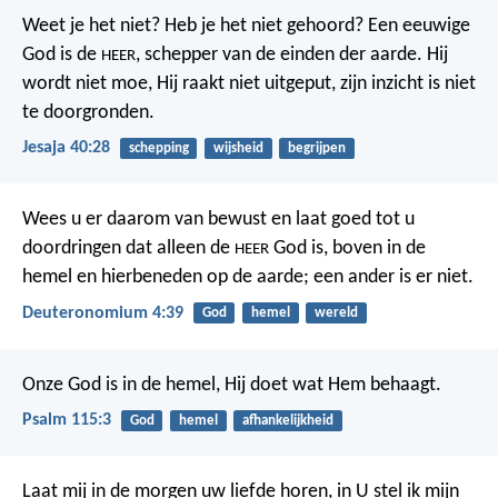
Weet je het niet? Heb je het niet gehoord?
Een eeuwige
God is de
,
schepper van de einden der aarde.
Hij
HEER
wordt niet moe, Hij raakt niet uitgeput,
zijn inzicht is niet
te doorgronden.
Jesaja 40:28
schepping
wijsheid
begrijpen
Wees u er daarom van bewust en laat goed tot u
doordringen dat alleen de
God is, boven in de
HEER
hemel en hierbeneden op de aarde; een ander is er niet.
Deuteronomium 4:39
God
hemel
wereld
Onze God is in de hemel,
Hij doet wat Hem behaagt.
Psalm 115:3
God
hemel
afhankelijkheid
Laat mij in de morgen uw liefde horen,
in U stel ik mijn