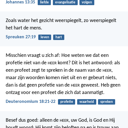
Johannes 13:35
liefde
evangelisatie
volgen
Zoals water het gezicht weerspiegelt,
zo weerspiegelt
het hart de mens.
Spreuken 27:19
leven
hart
Misschien vraagt u zich af: Hoe weten we dat een
profetie niet van de
komt? Dit is het antwoord: als
HEER
een profeet zegt te spreken in de naam van de
,
HEER
maar zijn woorden komen niet uit en er gebeurt niets,
dan is dat geen profetie van de
geweest. Heb geen
HEER
ontzag voor een profeet die zich dat aanmatigt.
Deuteronomium 18:21-22
profetie
waarheid
spreken
Besef dus goed: alleen de
, uw God, is God en Hij
HEER
houdt woord; Hij komt zijn beloften na en is trouw aan