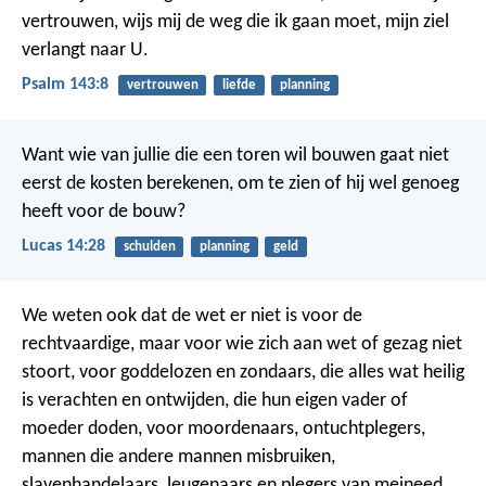
vertrouwen,
wijs mij de weg die ik gaan moet,
mijn ziel
verlangt naar U.
Psalm 143:8
vertrouwen
liefde
planning
Want wie van jullie die een toren wil bouwen gaat niet
eerst de kosten berekenen, om te zien of hij wel genoeg
heeft voor de bouw?
Lucas 14:28
schulden
planning
geld
We weten ook dat de wet er niet is voor de
rechtvaardige, maar voor wie zich aan wet of gezag niet
stoort, voor goddelozen en zondaars, die alles wat heilig
is verachten en ontwijden, die hun eigen vader of
moeder doden, voor moordenaars, ontuchtplegers,
mannen die andere mannen misbruiken,
slavenhandelaars, leugenaars en plegers van meineed.