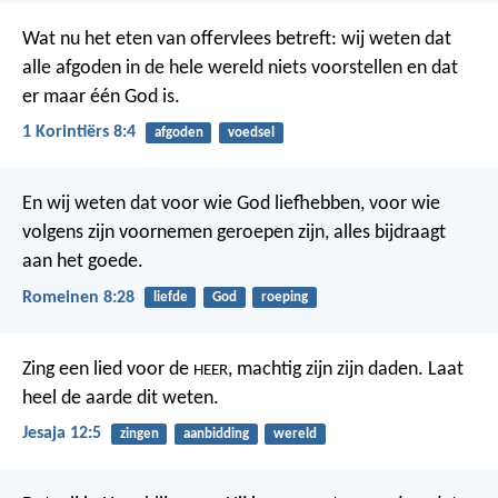
Wat nu het eten van offervlees betreft: wij weten dat
alle afgoden in de hele wereld niets voorstellen en dat
er maar één God is.
1 Korintiërs 8:4
afgoden
voedsel
En wij weten dat voor wie God liefhebben, voor wie
volgens zijn voornemen geroepen zijn, alles bijdraagt
aan het goede.
Romeinen 8:28
liefde
God
roeping
Zing een lied voor de
,
machtig zijn zijn daden.
Laat
HEER
heel de aarde dit weten.
Jesaja 12:5
zingen
aanbidding
wereld