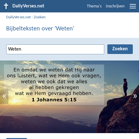
DailyVerses.net
Thema's
Inschrijven
DailyVerses.net
›
Zoeken
Bijbelteksten over 'Weten'
«
»