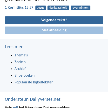
geeft door onze Heer Jezus Christus.
1 Korintiërs 15:57
Jezus
dankbaarheid
overwinnen
Volgende tekst!
Met afbeelding
Lees meer
Thema's
Zoeken
Archief
Bijbelboeken
Populairste Bijbelteksten
Ondersteun DailyVerses.net
Help
mij
het Woord van God verspreiden: