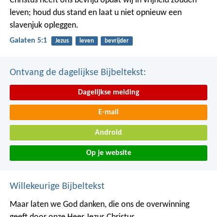
Christus heeft ons bevrijd opdat wij in vrijheid zouden
leven; houd dus stand en laat u niet opnieuw een
slavenjuk opleggen.
Galaten 5:1
Jezus
leven
bevrijder
Ontvang de dagelijkse Bijbeltekst:
Dagelijkse melding
E-mail
Android
Op je website
Willekeurige Bijbeltekst
Maar laten we God danken, die ons de overwinning