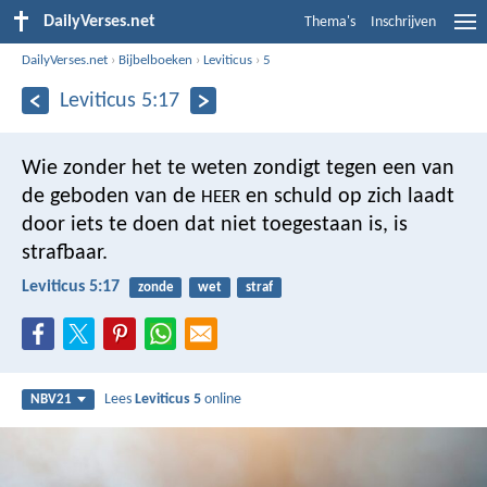
DailyVerses.net
Thema's
Inschrijven
DailyVerses.net
›
Bijbelboeken
›
Leviticus
›
5
Leviticus 5:17
Wie zonder het te weten zondigt tegen een van
de geboden van de
en schuld op zich laadt
HEER
door iets te doen dat niet toegestaan is, is
strafbaar.
Leviticus 5:17
zonde
wet
straf
Lees
Leviticus 5
online
NBV21