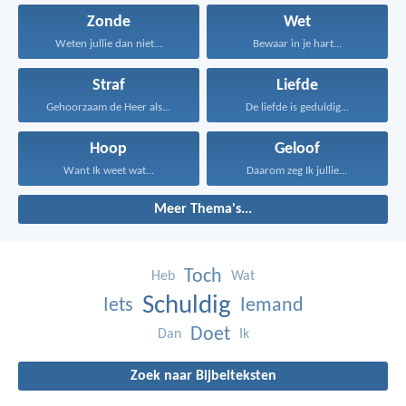
Zonde
Wet
Weten jullie dan niet...
Bewaar in je hart...
Straf
Liefde
Gehoorzaam de Heer als...
De liefde is geduldig...
Hoop
Geloof
Want Ik weet wat...
Daarom zeg Ik jullie...
Meer Thema's...
Toch
Heb
Wat
Schuldig
Iets
Iemand
Doet
Dan
Ik
Zoek naar Bijbelteksten