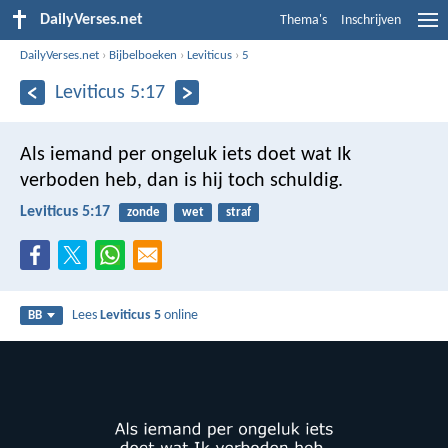
DailyVerses.net
Thema's
Inschrijven
DailyVerses.net
›
Bijbelboeken
›
Leviticus
›
5
Leviticus 5:17
Als iemand per ongeluk iets doet wat Ik
verboden heb, dan is hij toch schuldig.
Leviticus 5:17
zonde
wet
straf
Lees
Leviticus 5
online
BB