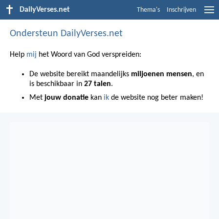
DailyVerses.net
Thema's
Inschrijven
Ondersteun DailyVerses.net
Help
mij
het Woord van God verspreiden:
De website bereikt maandelijks
miljoenen mensen
, en
is beschikbaar in
27 talen
.
Met
jouw donatie
kan
ik
de website nog beter maken!