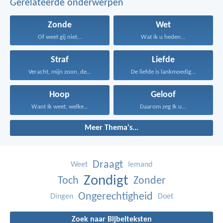
Gerelateerde onderwerpen
Zonde
Wet
Of weet gij niet...
Wat ik u heden...
Straf
Liefde
Veracht, mijn zoon, de...
De liefde is lankmoedig...
Hoop
Geloof
Want Ik weet, welke...
Daarom zeg Ik u...
Meer Thema's...
Draagt
Weet
Iemand
Zondigt
Toch
Zonder
Ongerechtigheid
Dingen
Doet
Zoek naar Bijbelteksten