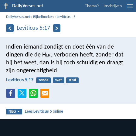
DailyVerses.net
Thema's
Inschrijven
DailyVerses.net
›
Bijbelboeken
›
Leviticus
›
5
Leviticus 5:17
Indien iemand zondigt en doet één van de
dingen die de H
ere
verboden heeft, zonder dat
hij het weet, dan is hij toch schuldig en draagt
zijn ongerechtigheid.
Leviticus 5:17
zonde
wet
straf
Lees
Leviticus 5
online
NBG