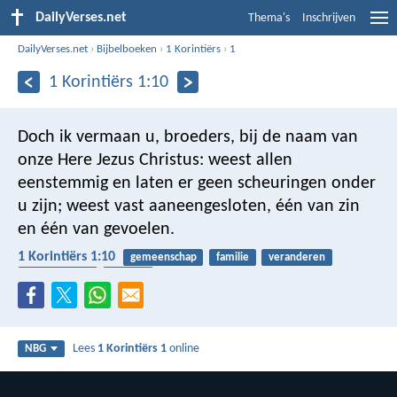
DailyVerses.net
Thema's
Inschrijven
DailyVerses.net
›
Bijbelboeken
›
1 Korintiërs
›
1
1 Korintiërs 1:10
Doch ik vermaan u, broeders, bij de naam van
onze Here Jezus Christus: weest allen
eenstemmig en laten er geen scheuringen onder
u zijn; weest vast aaneengesloten, één van zin
en één van gevoelen.
1 Korintiërs 1:10
gemeenschap
familie
veranderen
volmaaktheid
denken
Lees
1 Korintiërs 1
online
NBG