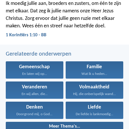
Ik moedig jullie aan, broeders en zusters, om één te zijn
met elkaar. Dat zeg ik jullie namens onze Heer Jezus
Christus. Zorg ervoor dat jullie geen ruzie met elkaar
maken. Wees één en streef naar hetzelfde doel.
1 Korintiërs 1:10 - BB
Gerelateerde onderwerpen
Gemeenschap
Familie
En laten wij op...
Wat ik u heden...
Veranderen
Volmaaktheid
En wij allen, die...
Hij, die onberispelijk wandelt...
Denken
Liefde
Doorgrond mij, o God...
De liefde is lankmoedig...
Meer Thema's...