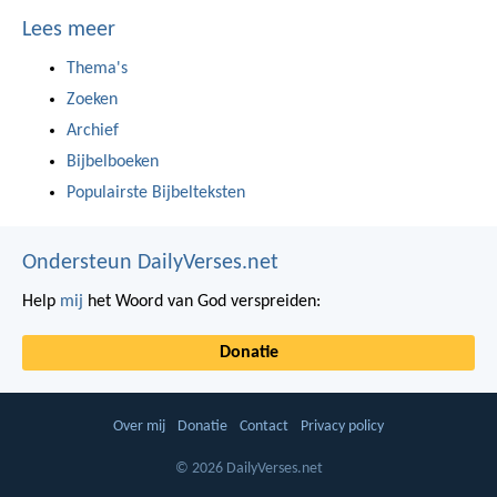
Lees meer
Thema's
Zoeken
Archief
Bijbelboeken
Populairste Bijbelteksten
Ondersteun DailyVerses.net
Help
mij
het Woord van God verspreiden:
Donatie
Over mij
Donatie
Contact
Privacy policy
© 2026 DailyVerses.net