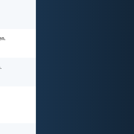
en.
.