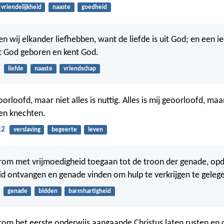
vriendelijkheid
naaste
goedheid
en wij elkander liefhebben, want de liefde is uit God; en een ie
uit God geboren en kent God.
liefde
naaste
vriendschap
eoorloofd, maar niet alles is nuttig. Alles is mij geoorloofd, maar
ten knechten.
12
verslaving
begeerte
leven
rom met vrijmoedigheid toegaan tot de troon der genade, opd
d ontvangen en genade vinden om hulp te verkrijgen te gelegen
genade
bidden
barmhartigheid
rom het eerste onderwijs aangaande Christus laten rusten en 