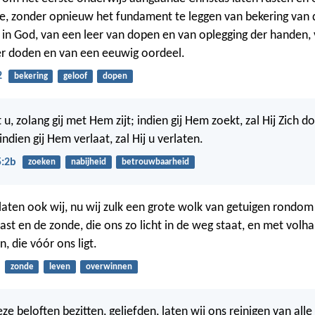
e, zonder opnieuw het fundament te leggen van bekering van
 in God, van een leer van dopen en van oplegging der handen,
er doden en van een eeuwig oordeel.
2
bekering
geloof
dopen
 u, zolang gij met Hem zijt; indien gij Hem zoekt, zal Hij Zich d
ndien gij Hem verlaat, zal Hij u verlaten.
5:2b
zoeken
nabijheid
betrouwbaarheid
aten ook wij, nu wij zulk een grote wolk van getuigen rondom
last en de zonde, die ons zo licht in de weg staat, en met volh
, die vóór ons ligt.
zonde
leven
overwinnen
ze beloften bezitten, geliefden, laten wij ons reinigen van all