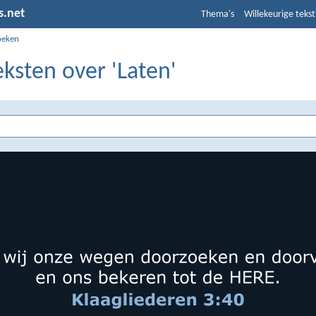
s.net
Thema's
Willekeurige tekst
oeken
eksten over 'Laten'