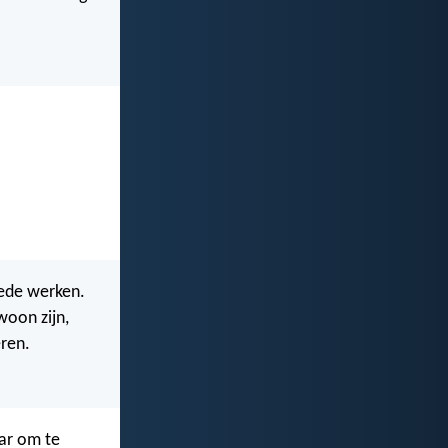
oede werken.
woon zijn,
eren.
ar om te