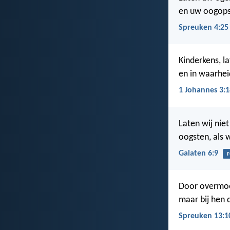
en uw oogopsl
Spreuken 4:25
Kinderkens, l
en in waarhei
1 Johannes 3:1
Laten wij nie
oogsten, als w
Galaten 6:9
r
Door overmoed
maar bij hen d
Spreuken 13:1