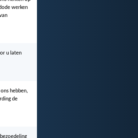
 dode werken
 van
oor u laten
 ons hebben,
arding de
e bezoedeling