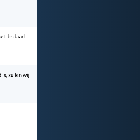
met de daad
s, zullen wij