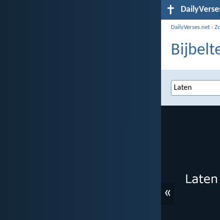
DailyVerse
DailyVerses.net
›
Z
Bijbelt
«