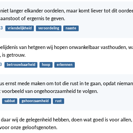
 niet langer elkander oordelen, maar komt liever tot dit oorde
aanstoot of ergernis te geven.
13
vriendelijkheid
veroordeling
naaste
belijdenis van hetgeen wij hopen onwankelbaar vasthouden, wan
, is getrouw.
3
betrouwbaarheid
hoop
erkennen
dus ernst mede maken om tot die rust in te gaan, opdat nieman
t voorbeeld van ongehoorzaamheid te volgen.
sabbat
gehoorzaamheid
rust
, daar wij de gelegenheid hebben, doen wat goed is voor allen
 voor onze geloofsgenoten.