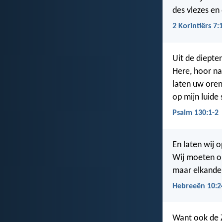
des vlezes en
2 Korintiërs 7:
Uit de diepten
Here, hoor na
laten uw ore
op mijn luide
Psalm 130:1-2
En laten wij 
Wij moeten on
maar elkander
Hebreeën 10:2
Want ook de 