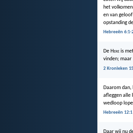
het volkomen
en van geloof
opstanding d
Hebreeën 6:1-
De H
ere
is met
vinden; maar i
2 Kronieken 1
Daarom dan, l
afleggen alle 
wedloop lopen
Hebreeën 12:1
Daar wij nu de