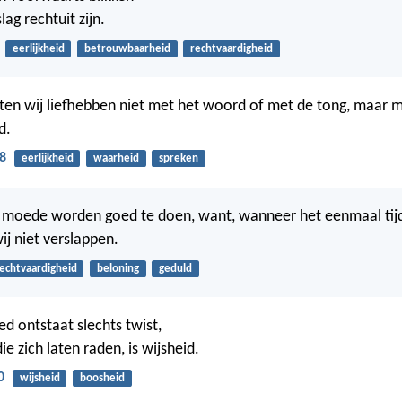
ag rechtuit zijn.
eerlijkheid
betrouwbaarheid
rechtvaardigheid
aten wij liefhebben niet met het woord of met de tong, maar 
d.
8
eerlijkheid
waarheid
spreken
t moede worden goed te doen, want, wanneer het eenmaal tijd i
ij niet verslappen.
echtvaardigheid
beloning
geduld
 ontstaat slechts twist,
ie zich laten raden, is wijsheid.
0
wijsheid
boosheid