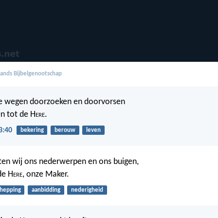
ands Bijbelgenootschap
ze wegen doorzoeken en doorvorsen
n tot de H
ere
.
3:40
bekering
berouw
leven
aten wij ons nederwerpen en ons buigen,
de H
ere
, onze Maker.
chepping
aanbidding
nederigheid