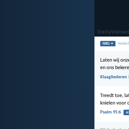
NBG
Nederl
Laten wij on
en ons bekere
Klaagliederen 
Treedt toe, l
knielen voor 
Psalm 95:6
s