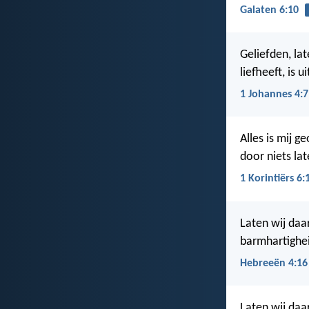
Galaten 6:10
Geliefden, lat
liefheeft, is 
1 Johannes 4:7
Alles is mij g
door niets la
1 Korintiërs 6:
Laten wij daa
barmhartighei
Hebreeën 4:16
Laten wij daa