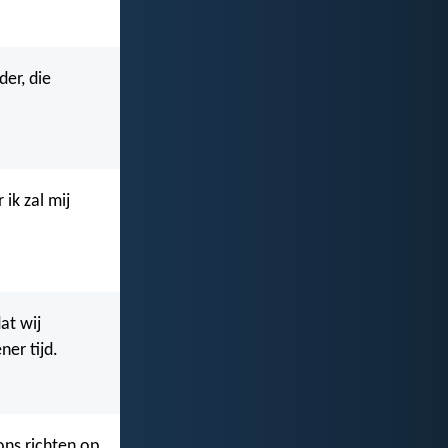
der, die
 ik zal mij
at wij
er tijd.
ons richten op