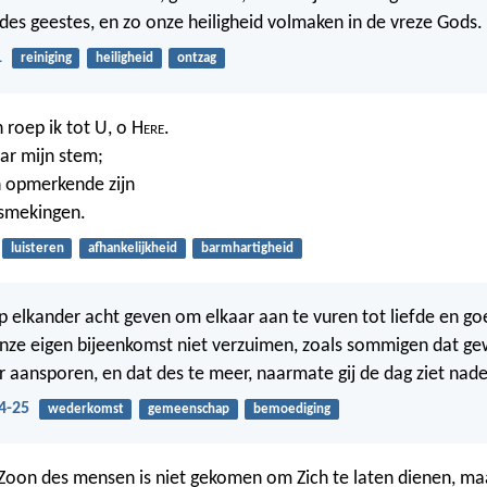
 des geestes, en zo onze heiligheid volmaken in de vreze Gods.
1
reiniging
heiligheid
ontzag
 roep ik tot U, o H
ere
.
ar mijn stem;
n opmerkende zijn
 smekingen.
luisteren
afhankelijkheid
barmhartigheid
op elkander acht geven om elkaar aan te vuren tot liefde en g
ze eigen bijeenkomst niet verzuimen, zoals sommigen dat ge
 aansporen, en dat des te meer, naarmate gij de dag ziet nad
4-25
wederkomst
gemeenschap
bemoediging
Zoon des mensen is niet gekomen om Zich te laten dienen, ma