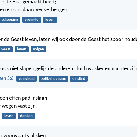
die de H
ere
gemaakt heeft;
chen en ons daarover verheugen.
schepping
vreugde
leven
or de Geest leven, laten wij ook door de Geest het spoor houd
Geest
leven
volgen
 ook niet slapen gelijk de anderen, doch wakker en nuchter zijn
zen 5:6
veiligheid
zelfbeheersing
eindtijd
een effen pad inslaan
 wegen vast zijn.
leven
denken
n voorwaarts blikken