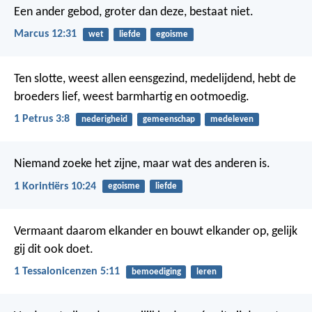
Een ander gebod, groter dan deze, bestaat niet.
Marcus 12:31
wet
liefde
egoisme
Ten slotte, weest allen eensgezind, medelijdend, hebt de
broeders lief, weest barmhartig en ootmoedig.
1 Petrus 3:8
nederigheid
gemeenschap
medeleven
Niemand zoeke het zijne, maar wat des anderen is.
1 Korintiërs 10:24
egoisme
liefde
Vermaant daarom elkander en bouwt elkander op, gelijk
gij dit ook doet.
1 Tessalonicenzen 5:11
bemoediging
leren