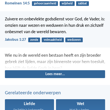
Romeinen 14:5
gehoorzaamheid
wijsheid
sabbat
Zuivere en onbevlekte godsdienst voor God, de Vader, is:
omzien naar wezen en weduwen in hun druk en zichzelf
onbesmet van de wereld bewaren.
Jakobus 1:27
zonde
volmaaktheid
weduwen
Wie nu in de wereld een bestaan heeft en zijn broeder
gebrek ziet lijden, maar zijn binnenste voor hem toesluit,
hoe blijft de liefde Gods in hem?
Lees meer...
Gerelateerde onderwerpen
Liefde
Wet
De liefde is lankmoedig...
Wat ik u heden...