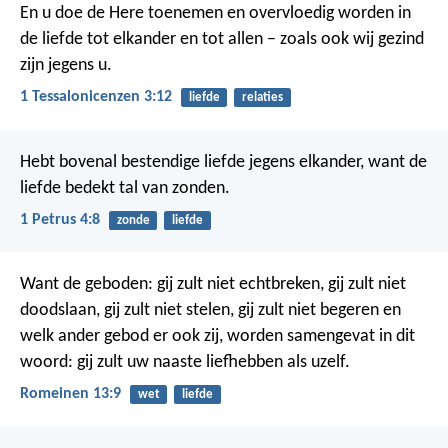
En u doe de Here toenemen en overvloedig worden in
de liefde tot elkander en tot allen – zoals ook wij gezind
zijn jegens u.
1 Tessalonicenzen 3:12
liefde
relaties
Hebt bovenal bestendige liefde jegens elkander, want de
liefde bedekt tal van zonden.
1 Petrus 4:8
zonde
liefde
Want de geboden: gij zult niet echtbreken, gij zult niet
doodslaan, gij zult niet stelen, gij zult niet begeren en
welk ander gebod er ook zij, worden samengevat in dit
woord: gij zult uw naaste liefhebben als uzelf.
Romeinen 13:9
wet
liefde