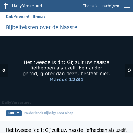
DailyVerses.net
Thema's
Inschrijven
DailyVerses.net
›
Thema's
Bijbelteksten over de Naaste
«
»
NBG
Nederlands Bijbelgenootschap
Het tweede is dit: Gij zult uw naaste liefhebben als uzelf.