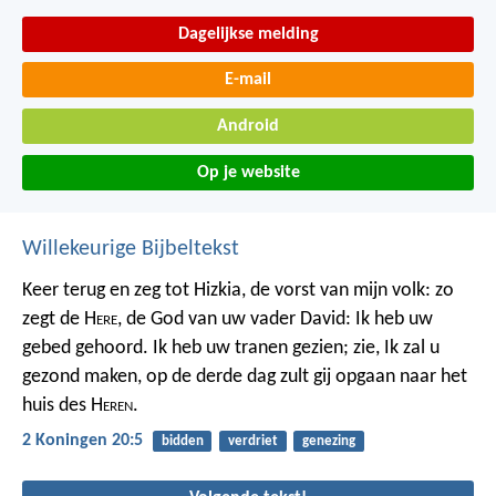
Dagelijkse melding
E-mail
Android
Op je website
Willekeurige Bijbeltekst
Keer terug en zeg tot Hizkia, de vorst van mijn volk: zo
zegt de H
ere
, de God van uw vader David: Ik heb uw
gebed gehoord. Ik heb uw tranen gezien; zie, Ik zal u
gezond maken, op de derde dag zult gij opgaan naar het
huis des H
eren
.
2 Koningen 20:5
bidden
verdriet
genezing