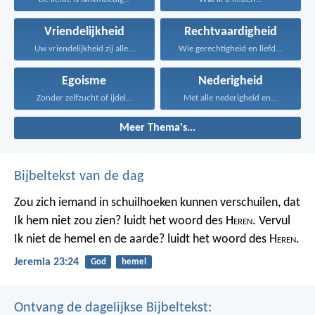
Vriendelijkheid
Rechtvaardigheid
Uw vriendelijkheid zij alle...
Wie gerechtigheid en liefde...
Egoisme
Nederigheid
Zonder zelfzucht of ijdel...
Met alle nederigheid en...
Meer Thema's...
Bijbeltekst van de dag
Zou zich iemand in schuilhoeken kunnen verschuilen, dat
Ik hem niet zou zien? luidt het woord des H
eren
. Vervul
Ik niet de hemel en de aarde? luidt het woord des H
eren
.
Jeremia 23:24
God
hemel
Ontvang de dagelijkse Bijbeltekst: