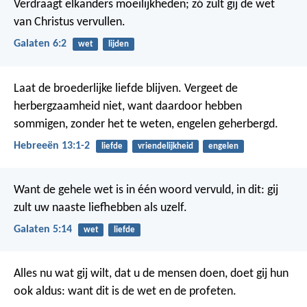
Verdraagt elkanders moeilijkheden; zó zult gij de wet
van Christus vervullen.
Galaten 6:2
wet
lijden
Laat de broederlijke liefde blijven.
Vergeet de
herbergzaamheid niet, want daardoor hebben
sommigen, zonder het te weten, engelen geherbergd.
Hebreeën 13:1-2
liefde
vriendelijkheid
engelen
Want de gehele wet is in één woord vervuld, in dit: gij
zult uw naaste liefhebben als uzelf.
Galaten 5:14
wet
liefde
Alles nu wat gij wilt, dat u de mensen doen, doet gij hun
ook aldus: want dit is de wet en de profeten.