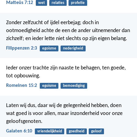
Matteüs 7:12
wet
relaties
profetie
Zonder zelfzucht of ijdel eerbejag; doch in
ootmoedigheid achte de een de ander uitnemender dan
zichzelf; en ieder lette niet slechts op zijn eigen belang.
Filippenzen 2:3
egoisme
nederigheid
Ieder onzer trachte zijn naaste te behagen, ten goede,
tot opbouwing.
Romeinen 15:2
egoisme
bemoediging
Laten wij dus, daar wij de gelegenheid hebben, doen
wat goed is voor allen, maar inzonderheid voor onze
geloofsgenoten.
Galaten 6:10
vriendelijkheid
goedheid
geloof