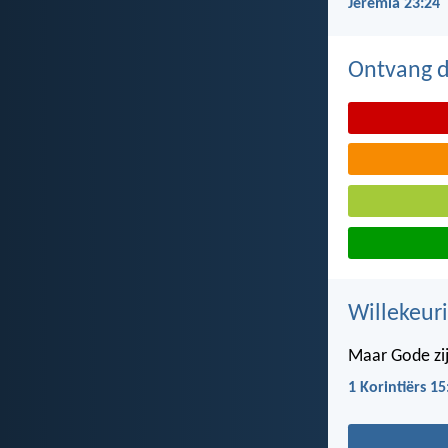
Jeremia 23:24
Ontvang de
Willekeuri
Maar Gode zij
1 Korintiërs 15