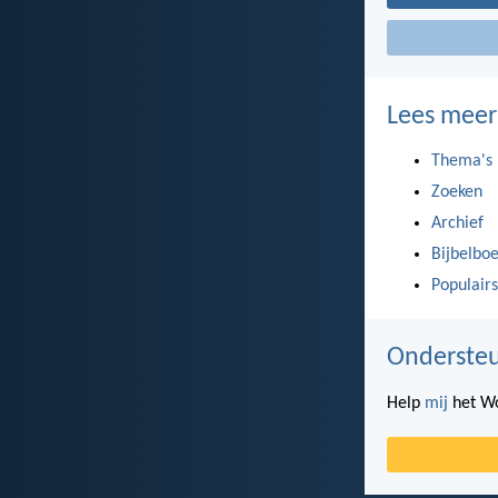
Lees meer
Thema's
Zoeken
Archief
Bijbelbo
Populairs
Ondersteu
Help
mij
het Wo