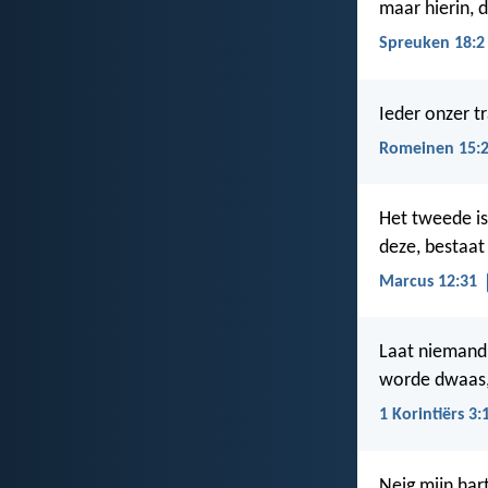
maar hierin, d
Spreuken 18:2
Ieder onzer t
Romeinen 15:
Het tweede is 
deze, bestaat 
Marcus 12:31
Laat niemand z
worde dwaas,
1 Korintiërs 3:
Neig mijn har