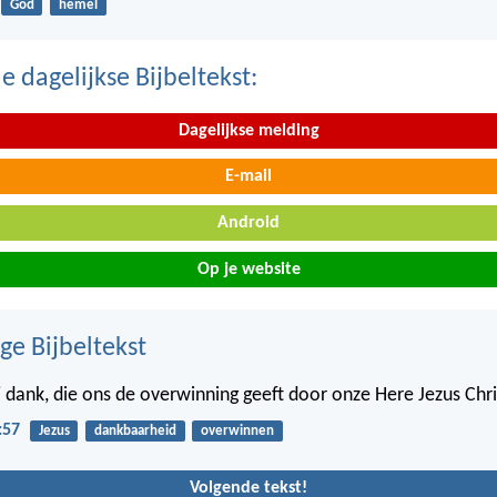
God
hemel
 dagelijkse Bijbeltekst:
Dagelijkse melding
E-mail
Android
Op je website
ge Bijbeltekst
 dank, die ons de overwinning geeft door onze Here Jezus Chri
:57
Jezus
dankbaarheid
overwinnen
Volgende tekst!