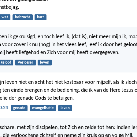
nstbejag.
wet
hebzucht
hart
en ik gekruisigd, en toch leef ik, (dat is), niet meer mijn ik, ma
En voor zover ik nu (nog) in het vlees leef, leef ik door het gelo
mij heeft liefgehad en Zich voor mij heeft overgegeven.
geloof
Verlosser
leven
jn leven niet en acht het niet kostbaar voor mijzelf, als ik slech
ten einde brengen en de bediening, die ik van de Here Jezus
lie der genade Gods te betuigen.
0:24
genade
evangelisatie
leven
 schare, met zijn discipelen, tot Zich en zeide tot hen: Indien 
, die verloochene zichzelf en neme zijn kruis op en volge Mij.