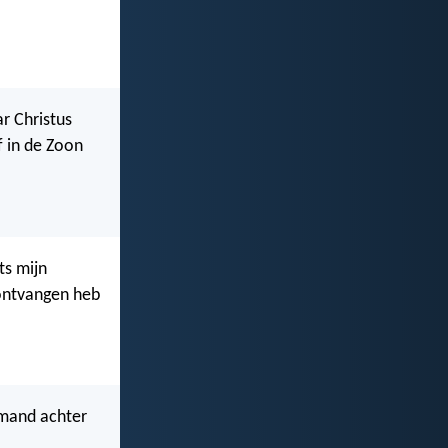
ar Christus
of in de Zoon
ts mijn
 ontvangen heb
iemand achter