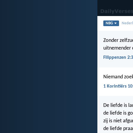
NBG
Nederl
Zonder zelfzu
uitnemender da
Filippenzen 2:
Niemand zoeke
1 Korintiërs 10
De liefde is 
de liefde is g
zij is niet afgu
de liefde praal