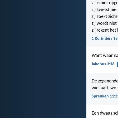
zij is niet opg
zij kwetst ni
zij zoekt zichz
zij wordt niet
zij rekent het
1 Korintiërs 13
Want waar nai
Jakobus 3:16
De zegenende 
wie laaft, wor
Spreuken 11:2
Een dwaas sch