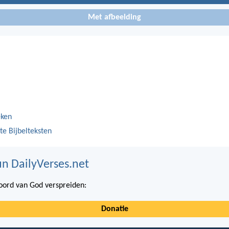
Met afbeelding
eken
te Bijbelteksten
n DailyVerses.net
ord van God verspreiden:
Donatie