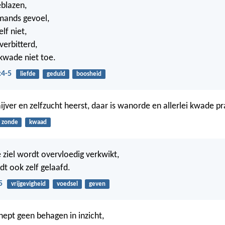
eblazen,
emands gevoel,
elf niet,
 verbitterd,
 kwade niet toe.
:4-5
liefde
geduld
boosheid
jver en zelfzucht heerst, daar is wanorde en allerlei kwade pra
zonde
kwaad
ziel wordt overvloedig verkwikt,
dt ook zelf gelaafd.
5
vrijgevigheid
voedsel
geven
ept geen behagen in inzicht,