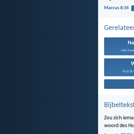
Marcus 8:34
Gerelate
Na
Het twee
Wat ik 
Bijbelteks
Zou zich iema
woord des H
e