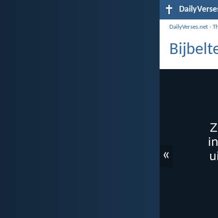
DailyVerse
DailyVerses.net
›
T
Bijbel
«