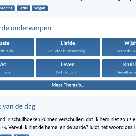
redding
Jezus
volgen
erde onderwerpen
aste
Liefde
Wijs
de is dit...
De liefde is lankmoedig...
Want de HER
Wet
Leven
Kruis
u heden...
De HERE zal u...
Die zelf onz
Meer Thema's...
t van de dag
nd in schuilhoeken kunnen verschuilen, dat Ik hem niet zou zien
ren
. Vervul Ik niet de hemel en de aarde? luidt het woord des 