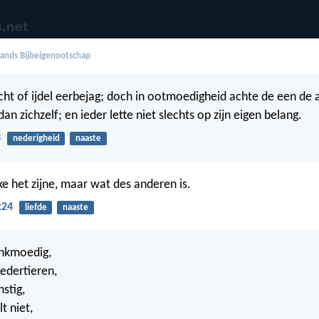
ands Bijbelgenootschap
cht of ijdel eerbejag; doch in ootmoedigheid achte de een de 
n zichzelf; en ieder lette niet slechts op zijn eigen belang.
3
nederigheid
naaste
 het zijne, maar wat des anderen is.
:24
liefde
naaste
lankmoedig,
oedertieren,
nstig,
t niet,