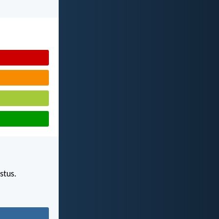
stus.