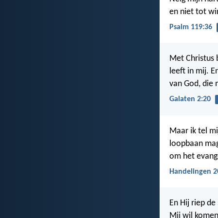
en niet tot wi
Psalm 119:36
Met Christus b
leeft in mij. 
van God, die 
Galaten 2:20
Maar ik tel mi
loopbaan mag 
om het evange
Handelingen 2
En Hij riep de
Mij wil komen