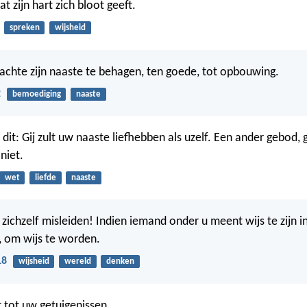
at zijn hart zich bloot geeft.
spreken
wijsheid
rachte zijn naaste te behagen, ten goede, tot opbouwing.
2
bemoediging
naaste
dit: Gij zult uw naaste liefhebben als uzelf. Een ander gebod, 
niet.
wet
liefde
naaste
ichzelf misleiden! Indien iemand onder u meent wijs te zijn in 
 om wijs te worden.
18
wijsheid
wereld
denken
t tot uw getuigenissen