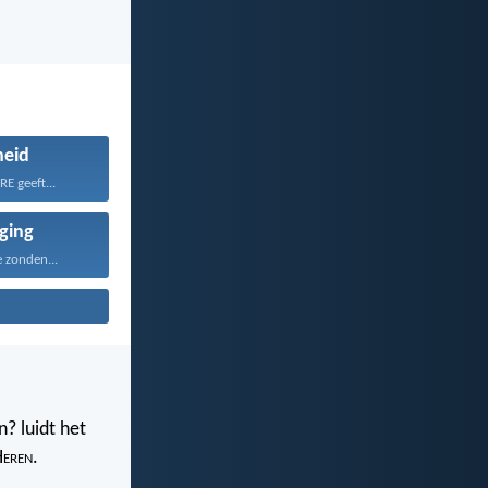
heid
E geeft...
iging
e zonden...
? luidt het
H
eren
.