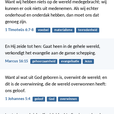
Want wij hebben niets op de wereld medegebracht; wij
kunnen er ook niets uit medenemen. Als wij echter
onderhoud en onderdak hebben, dan moet ons dat
genoeg zijn.
1 Timoteüs 6:7-8
voedsel
materialisme
tevredenheid
En Hij zeide tot hen: Gaat heen in de gehele wereld,
verkondigt het evangelie aan de ganse schepping.
Marcus 16:15
gehoorzaamheid
evangelisatie
Jezus
Want al wat uit God geboren is, overwint de wereld; en
dit is de overwinning, die de wereld overwonnen heeft:
ons geloof.
1 Johannes 5:4
geloof
God
overwinnen