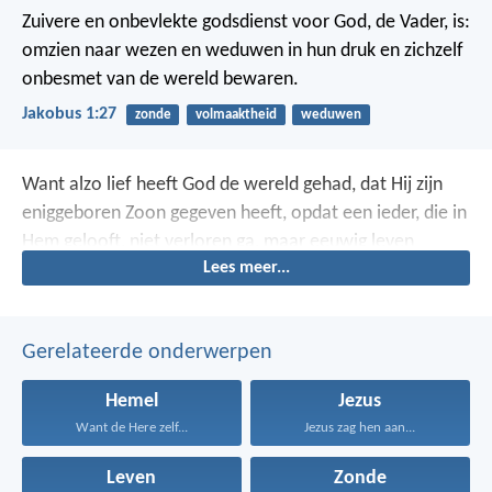
Zuivere en onbevlekte godsdienst voor God, de Vader, is:
omzien naar wezen en weduwen in hun druk en zichzelf
onbesmet van de wereld bewaren.
Jakobus 1:27
zonde
volmaaktheid
weduwen
Want alzo lief heeft God de wereld gehad, dat Hij zijn
eniggeboren Zoon gegeven heeft, opdat een ieder, die in
Hem gelooft, niet verloren ga, maar eeuwig leven
Lees meer...
hebbe.
Gerelateerde onderwerpen
Hemel
Jezus
Want de Here zelf...
Jezus zag hen aan...
Leven
Zonde