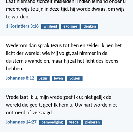
Laat niemand zichzelf misleiden! Indien iemand onder u
meent wijs te zijn in deze tijd, hij worde dwaas, om wijs
te worden.
1 Korintiërs 3:18
wijsheid
egoisme
denken
Wederom dan sprak Jezus tot hen en zeide: Ik ben het
licht der wereld; wie Mij volgt, zal nimmer in de
duisternis wandelen, maar hij zal het licht des levens
hebben.
Johannes 8:12
Jezus
leven
volgen
Vrede laat Ik u, mijn vrede geef Ik u; niet gelijk de
wereld die geeft, geef Ik hem u. Uw hart worde niet
ontroerd of versaagd.
Johannes 14:27
bemoediging
vrede
piekeren