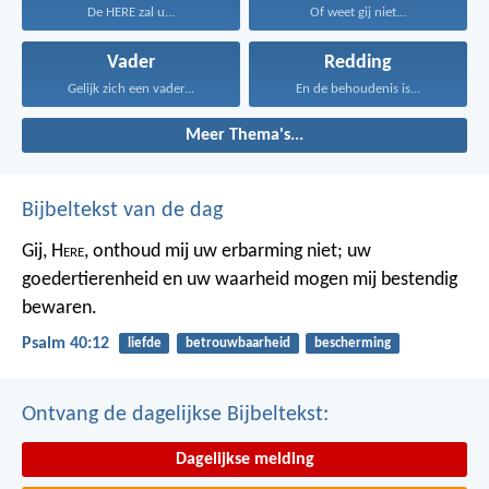
De HERE zal u...
Of weet gij niet...
Vader
Redding
Gelijk zich een vader...
En de behoudenis is...
Meer Thema's...
Bijbeltekst van de dag
Gij, H
ere
, onthoud mij uw erbarming niet;
uw
goedertierenheid en uw waarheid
mogen mij bestendig
bewaren.
Psalm 40:12
liefde
betrouwbaarheid
bescherming
Ontvang de dagelijkse Bijbeltekst:
Dagelijkse melding