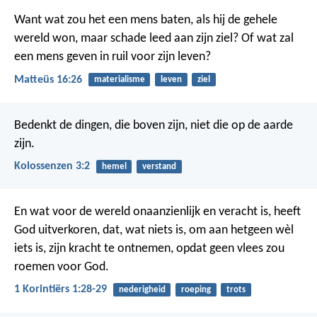
Want wat zou het een mens baten, als hij de gehele
wereld won, maar schade leed aan zijn ziel? Of wat zal
een mens geven in ruil voor zijn leven?
Matteüs 16:26
materialisme
leven
ziel
Bedenkt de dingen, die boven zijn, niet die op de aarde
zijn.
Kolossenzen 3:2
hemel
verstand
En wat voor de wereld onaanzienlijk en veracht is, heeft
God uitverkoren, dat, wat niets is, om aan hetgeen wèl
iets is, zijn kracht te ontnemen, opdat geen vlees zou
roemen voor God.
1 Korintiërs 1:28-29
nederigheid
roeping
trots