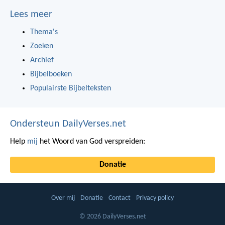
Lees meer
Thema's
Zoeken
Archief
Bijbelboeken
Populairste Bijbelteksten
Ondersteun DailyVerses.net
Help
mij
het Woord van God verspreiden:
Donatie
Over mij
Donatie
Contact
Privacy policy
© 2026 DailyVerses.net