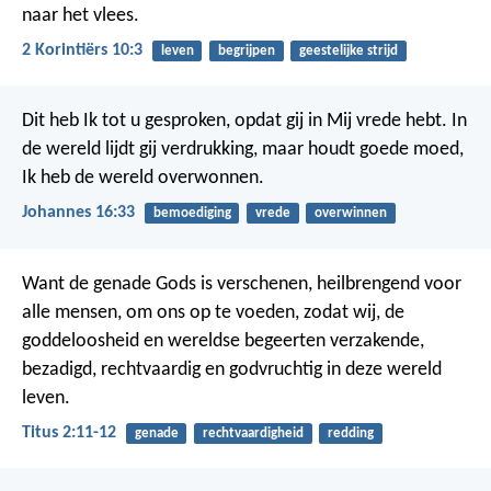
naar het vlees.
2 Korintiërs 10:3
leven
begrijpen
geestelijke strijd
Dit heb Ik tot u gesproken, opdat gij in Mij vrede hebt. In
de wereld lijdt gij verdrukking, maar houdt goede moed,
Ik heb de wereld overwonnen.
Johannes 16:33
bemoediging
vrede
overwinnen
Want de genade Gods is verschenen, heilbrengend voor
alle mensen, om ons op te voeden, zodat wij, de
goddeloosheid en wereldse begeerten verzakende,
bezadigd, rechtvaardig en godvruchtig in deze wereld
leven.
Titus 2:11-12
genade
rechtvaardigheid
redding