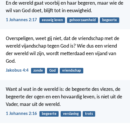
En de wereld gaat voorbij en haar begeren, maar wie de
wil van God doet, blijft tot in eeuwigheid.
1 Johannes 2:17
eeuwig leven
gehoorzaamheid
begeerte
Overspeligen, weet gij niet, dat de vriendschap met de
wereld vijandschap tegen God is? Wie dus een vriend
der wereld wil zijn, wordt metterdaad een vijand van
God.
Jakobus 4:4
zonde
God
vriendschap
Want al wat in de wereld is: de begeerte des vlezes, de
begeerte der ogen en een hovaardig leven, is niet uit de
Vader, maar uit de wereld.
1 Johannes 2:16
begeerte
verslaving
trots