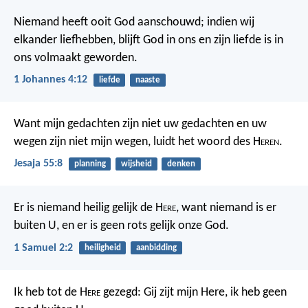
Niemand heeft ooit God aanschouwd; indien wij
elkander liefhebben, blijft God in ons en zijn liefde is in
ons volmaakt geworden.
1 Johannes 4:12
liefde
naaste
Want mijn gedachten zijn niet uw gedachten en uw
wegen zijn niet mijn wegen, luidt het woord des H
eren
.
Jesaja 55:8
planning
wijsheid
denken
Er is niemand heilig gelijk de H
ere
,
want niemand is er
buiten U,
en er is geen rots gelijk onze God.
1 Samuel 2:2
heiligheid
aanbidding
Ik heb tot de H
ere
gezegd: Gij zijt mijn Here,
ik heb geen