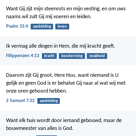
Want Gij zijt mijn steenrots en mijn vesting,
en om uws
naams wil zult Gij mij voeren en leiden.
Psalm 31:4
aanbidding
leven
Ik vermag alle dingen in Hem, die mij kracht geeft.
Filippenzen 4:13
kracht
bescherming
zwakheid
Daarom zijt Gij groot, Here H
ere
, want niemand is U
gelijk en geen God is er behalve Gij naar al wat wij met
onze oren gehoord hebben.
2 Samuel 7:22
aanbidding
Want elk huis wordt door iemand gebouwd, maar de
bouwmeester van alles is God.