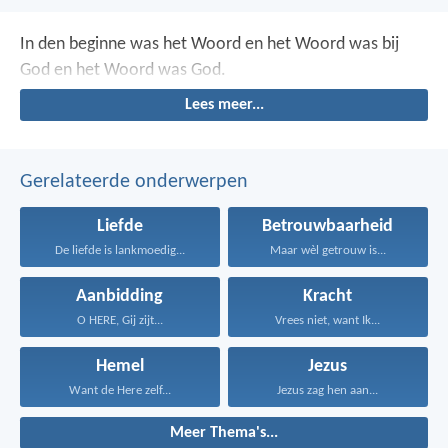
In den beginne was het Woord en het Woord was bij
God en het Woord was God.
Lees meer...
Gerelateerde onderwerpen
Liefde
Betrouwbaarheid
De liefde is lankmoedig...
Maar wèl getrouw is...
Aanbidding
Kracht
O HERE, Gij zijt...
Vrees niet, want Ik...
Hemel
Jezus
Want de Here zelf...
Jezus zag hen aan...
Meer Thema's...