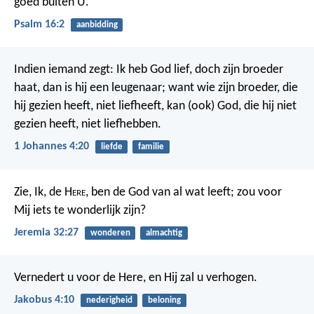
goed buiten U.
Psalm 16:2
aanbidding
Indien iemand zegt: Ik heb God lief, doch zijn broeder
haat, dan is hij een leugenaar; want wie zijn broeder, die
hij gezien heeft, niet liefheeft, kan (ook) God, die hij niet
gezien heeft, niet liefhebben.
1 Johannes 4:20
liefde
familie
Zie, Ik, de H
ere
, ben de God van al wat leeft; zou voor
Mij iets te wonderlijk zijn?
Jeremia 32:27
wonderen
almachtig
Vernedert u voor de Here, en Hij zal u verhogen.
Jakobus 4:10
nederigheid
beloning