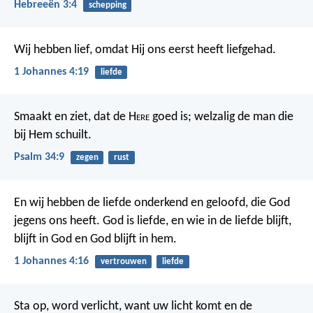
Hebreeën 3:4
schepping
Wij hebben lief, omdat Hij ons eerst heeft liefgehad.
1 Johannes 4:19
liefde
Smaakt en ziet, dat de H
ere
goed is;
welzalig de man die
bij Hem schuilt.
Psalm 34:9
zegen
rust
En wij hebben de liefde onderkend en geloofd, die God
jegens ons heeft.
God is liefde, en wie in de liefde blijft,
blijft in God en God blijft in hem.
1 Johannes 4:16
vertrouwen
liefde
Sta op, word verlicht, want uw licht komt en de