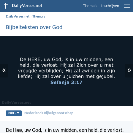
DailyVerses.net
Thema's
Inschrijven
DailyVerses.net
›
Thema's
Bijbelteksten over God
«
»
NBG
Nederlands Bijbelgenootschap
De H
ere
, uw God, is in uw midden, een held, die verlost.