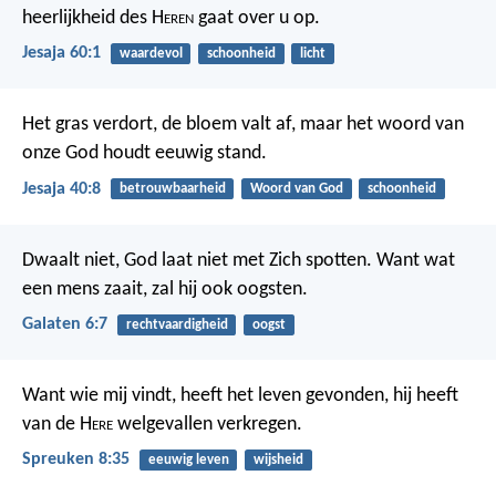
heerlijkheid des H
eren
gaat over u op.
Jesaja 60:1
waardevol
schoonheid
licht
Het gras verdort, de bloem valt af, maar het woord van
onze God houdt eeuwig stand.
Jesaja 40:8
betrouwbaarheid
Woord van God
schoonheid
Dwaalt niet, God laat niet met Zich spotten. Want wat
een mens zaait, zal hij ook oogsten.
Galaten 6:7
rechtvaardigheid
oogst
Want wie mij vindt, heeft het leven gevonden,
hij heeft
van de H
ere
welgevallen verkregen.
Spreuken 8:35
eeuwig leven
wijsheid