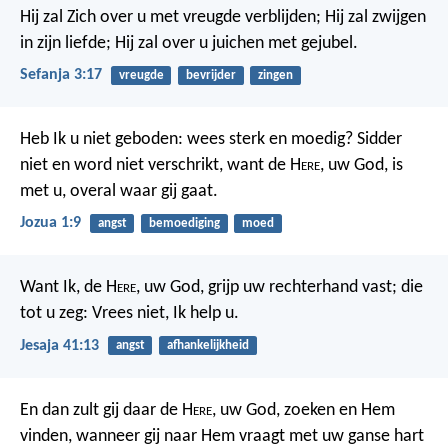
Hij zal Zich over u met vreugde verblijden; Hij zal zwijgen
in zijn liefde; Hij zal over u juichen met gejubel.
Sefanja 3:17
vreugde
bevrijder
zingen
Heb Ik u niet geboden: wees sterk en moedig? Sidder
niet en word niet verschrikt, want de H
ere
, uw God, is
met u, overal waar gij gaat.
Jozua 1:9
angst
bemoediging
moed
Want Ik, de H
ere
, uw God, grijp uw rechterhand vast; die
tot u zeg: Vrees niet, Ik help u.
Jesaja 41:13
angst
afhankelijkheid
En dan zult gij daar de H
ere
, uw God, zoeken en Hem
vinden, wanneer gij naar Hem vraagt met uw ganse hart