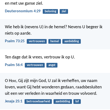
en met uw ganse ziel.
Deuteronomium 4:29
beloning
ziel
Wie heb ik (nevens U) in de hemel?
Nevens U begeer ik
niets op aarde.
Psalm 73:25
vertrouwen
hemel
aanbidding
Ten dage dat ik vrees, vertrouw ik op U.
Psalm 56:4
vertrouwen
angst
O H
ere
, Gij zijt mijn God, U zal ik verheffen, uw naam
loven, want Gij hebt wonderen gedaan, raadsbesluiten
uit een ver verleden in waarheid en trouw volvoerd.
Jesaja 25:1
betrouwbaarheid
aanbidding
lof