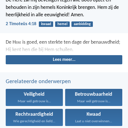
De Here zal mij beveiligen tegen alle boos opzet en
behouden in zijn hemels Koninkrijk brengen. Hem zij de
heerlijkheid in alle eeuwigheid! Amen.
2 Timoteüs 4:18
kwaad
hemel
aanbidding
De H
ere
is goed, een sterkte ten dage der benauwdheid;
Hij kent hen die bij Hem schuilen.
Lees meer...
Gerelateerde onderwerpen
Veiligheid
Betrouwbaarheid
Maar wèl getrouw is...
Maar wèl getrouw is...
Rechtvaardigheid
Kwaad
Wie gerechtigheid en liefde...
Laat u niet overwinnen...