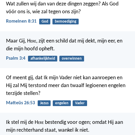
Wat zullen wij dan van deze dingen zeggen? Als God
vóór ons is, wie zal tegen ons zijn?
Romeinen 8:31
God
bemoediging
Maar Gij, H
ere
, zijt een schild dat mij dekt,
mijn eer, en
die mijn hoofd opheft.
Psalm 3:4
afhankelijkheid
overwinnen
Of meent gij, dat Ik mijn Vader niet kan aanroepen en
Hij zal Mij terstond meer dan twaalf legioenen engelen
terzijde stellen?
Matteüs 26:53
Jezus
engelen
Vader
Ik stel mij de H
ere
bestendig voor ogen;
omdat Hij aan
mijn rechterhand staat, wankel ik niet.