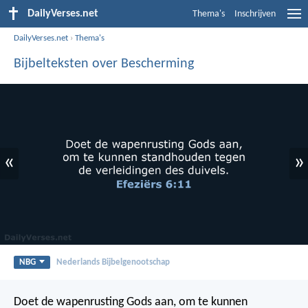
DailyVerses.net
Thema's
Inschrijven
DailyVerses.net
›
Thema's
Bijbelteksten over Bescherming
«
»
NBG
Nederlands Bijbelgenootschap
Doet de wapenrusting Gods aan, om te kunnen