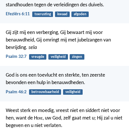
standhouden tegen de verleidingen des duivels.
Efeziërs 6:11
toerusting
kwaad
afgoden
Gij zijt mij een verberging, Gij bewaart mij voor
benauwdheid,
Gij omringt mij met jubelzangen van
bevrijding.
sela
Psalm 32:7
vreugde
veiligheid
zingen
God is ons een toevlucht en sterkte,
ten zeerste
bevonden een hulp in benauwdheden.
Psalm 46:2
betrouwbaarheid
veiligheid
Weest sterk en moedig, vreest niet en siddert niet voor
hen, want de H
ere
, uw God, zelf gaat met u; Hij zal u niet
begeven en u niet verlaten.