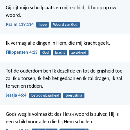
Gij zijt mijn schuilplaats en mijn schild,
ik hoop op uw
woord.
Psalm 119:114
hoop
Woord van God
Ik vermag alle dingen in Hem, die mij kracht geeft.
Filippenzen 4:13
God
kracht
zwakheid
Tot de ouderdom ben Ik dezelfde en tot de grijsheid toe
zal Ik u torsen; Ik heb het gedaan en Ik zal dragen, Ik zal
torsen en redden.
Jesaja 46:4
betrouwbaarheid
toerusting
Gods weg is volmaakt;
des H
eren
woord is zuiver.
Hij is
een schild voor allen
die bij Hem schuilen.