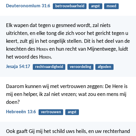
Deuteronomium 31:6
betrouwbaarheid
angst
moed
Elk wapen dat tegen u gesmeed wordt, zal niets
uitrichten, en elke tong die zich voor het gericht tegen u
keert, zult gij in het ongelijk stellen. Dit is het deel van de
knechten des H
eren
en hun recht van Mijnentwege, luidt
het woord des H
eren
.
Jesaja 54:17
rechtvaardigheid
veroordeling
afgoden
Daarom kunnen wij met vertrouwen zeggen:
De Here is
mij een helper, ik zal niet vrezen;
wat zou een mens mij
doen?
Hebreeën 13:6
vertrouwen
angst
Ook gaaft Gij mij het schild uws heils,
en uw rechterhand