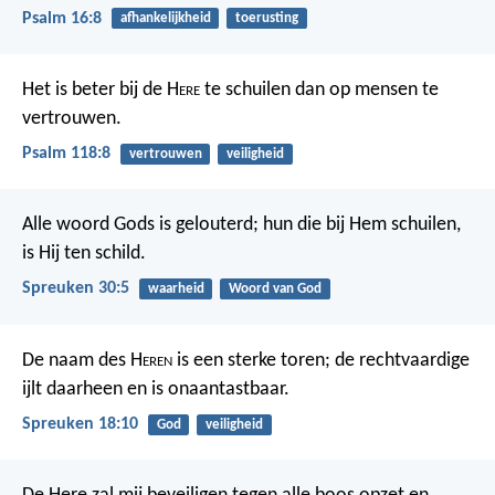
Psalm 16:8
afhankelijkheid
toerusting
Het is beter bij de H
ere
te schuilen
dan op mensen te
vertrouwen.
Psalm 118:8
vertrouwen
veiligheid
Alle woord Gods is gelouterd;
hun die bij Hem schuilen,
is Hij ten schild.
Spreuken 30:5
waarheid
Woord van God
De naam des H
eren
is een sterke toren;
de rechtvaardige
ijlt daarheen en is onaantastbaar.
Spreuken 18:10
God
veiligheid