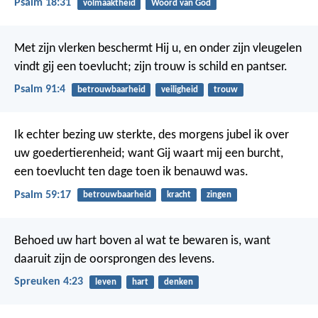
Psalm 18:31
volmaaktheid
Woord van God
Met zijn vlerken beschermt Hij u,
en onder zijn vleugelen
vindt gij een toevlucht;
zijn trouw is schild en pantser.
Psalm 91:4
betrouwbaarheid
veiligheid
trouw
Ik echter bezing uw sterkte,
des morgens jubel ik over
uw goedertierenheid;
want Gij waart mij een burcht,
een toevlucht ten dage toen ik benauwd was.
Psalm 59:17
betrouwbaarheid
kracht
zingen
Behoed uw hart boven al wat te bewaren is,
want
daaruit zijn de oorsprongen des levens.
Spreuken 4:23
leven
hart
denken