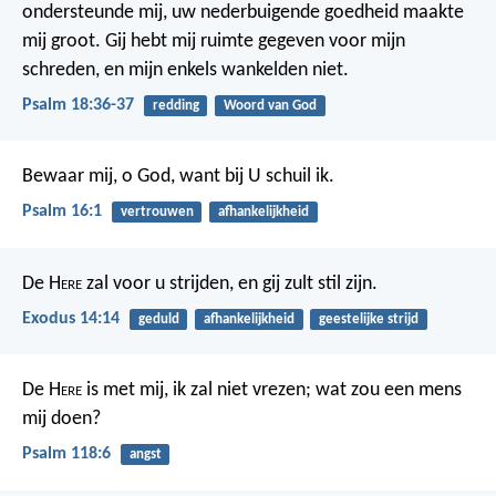
ondersteunde mij,
uw nederbuigende goedheid maakte
mij groot.
Gij hebt mij ruimte gegeven voor mijn
schreden,
en mijn enkels wankelden niet.
Psalm 18:36-37
redding
Woord van God
Bewaar mij, o God, want bij U schuil ik.
Psalm 16:1
vertrouwen
afhankelijkheid
De H
ere
zal voor u strijden, en gij zult stil zijn.
Exodus 14:14
geduld
afhankelijkheid
geestelijke strijd
De H
ere
is met mij, ik zal niet vrezen;
wat zou een mens
mij doen?
Psalm 118:6
angst