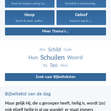
Doet de wapenrusting Gods...
De liefde is lankmoedig...
Hoop
Geloof
Want Ik weet, welke...
Daarom zeg Ik u...
Meer Thema's...
Schild
Alle
Gods
Schuilen
Hun
Woord
Ten
Bij
Hem
Zoek naar Bijbelteksten
Bijbeltekst van de dag
Maar gelijk Hij, die u geroepen heeft, heilig is, wordt (zo)
ook gijzelf heilig in al uw wandel; er staat immers