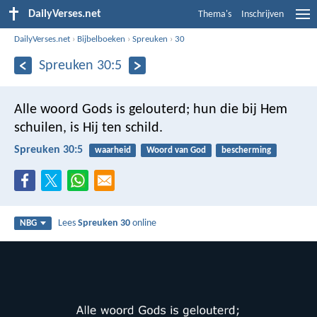
DailyVerses.net
Thema's
Inschrijven
DailyVerses.net
›
Bijbelboeken
›
Spreuken
›
30
Spreuken 30:5
Alle woord Gods is gelouterd;
hun die bij Hem
schuilen, is Hij ten schild.
Spreuken 30:5
waarheid
Woord van God
bescherming
Lees
Spreuken 30
online
NBG