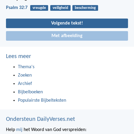
Psalm 32:7
vreugde
veiligheid
bescherming
Volgende tekst!
Met afbeelding
Lees meer
Thema's
Zoeken
Archief
Bijbelboeken
Populairste Bijbelteksten
Ondersteun DailyVerses.net
Help
mij
het Woord van God verspreiden: