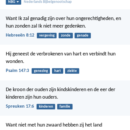
NBG
Nederlands Bijbelgenootschap
Want Ik zal genadig zijn over hun ongerechtigheden,
en
hun zonden zal Ik niet meer gedenken.
Hebreeën 8:12
vergeving
zonde
genade
Hij geneest de verbrokenen van hart
en verbindt hun
wonden.
Psalm 147:3
genezing
hart
ziekte
De kroon der ouden zijn kindskinderen
en de eer der
kinderen zijn hun ouders.
Spreuken 17:6
kinderen
familie
Want niet met hun zwaard hebben zij het land