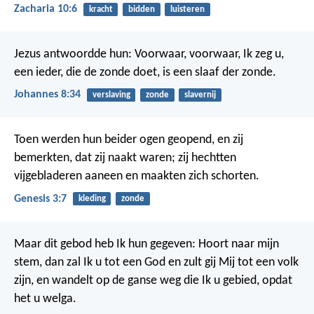
Zacharia 10:6
kracht
bidden
luisteren
Jezus antwoordde hun: Voorwaar, voorwaar, Ik zeg u,
een ieder, die de zonde doet, is een slaaf der zonde.
Johannes 8:34
verslaving
zonde
slavernij
Toen werden hun beider ogen geopend, en zij
bemerkten, dat zij naakt waren; zij hechtten
vijgebladeren aaneen en maakten zich schorten.
Genesis 3:7
kleding
zonde
Maar dit gebod heb Ik hun gegeven: Hoort naar mijn
stem, dan zal Ik u tot een God en zult gij Mij tot een volk
zijn, en wandelt op de ganse weg die Ik u gebied, opdat
het u welga.