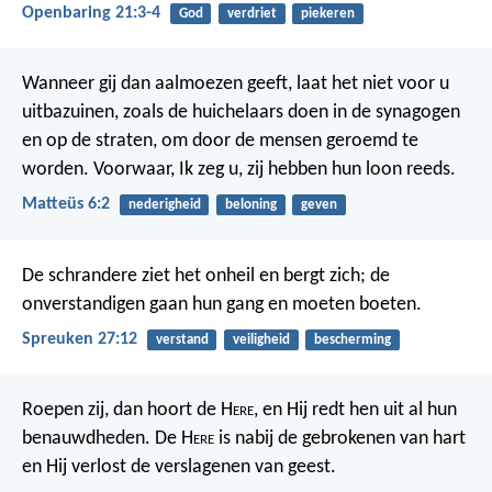
Openbaring 21:3-4
God
verdriet
piekeren
Wanneer gij dan aalmoezen geeft, laat het niet voor u
uitbazuinen, zoals de huichelaars doen in de synagogen
en op de straten, om door de mensen geroemd te
worden. Voorwaar, Ik zeg u, zij hebben hun loon reeds.
Matteüs 6:2
nederigheid
beloning
geven
De schrandere ziet het onheil en bergt zich;
de
onverstandigen gaan hun gang en moeten boeten.
Spreuken 27:12
verstand
veiligheid
bescherming
Roepen zij, dan hoort de H
ere
,
en Hij redt hen uit al hun
benauwdheden.
De H
ere
is nabij de gebrokenen van hart
en Hij verlost de verslagenen van geest.