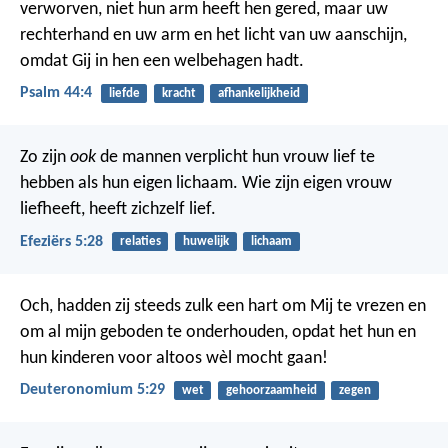
verworven,
niet hun arm heeft hen gered,
maar uw
rechterhand en uw arm en het licht van uw aanschijn,
omdat Gij in hen een welbehagen hadt.
Psalm 44:4
liefde
kracht
afhankelijkheid
Zo zijn
ook
de mannen verplicht hun vrouw lief te
hebben als hun eigen lichaam. Wie zijn eigen vrouw
liefheeft, heeft zichzelf lief.
Efeziërs 5:28
relaties
huwelijk
lichaam
Och, hadden zij steeds zulk een hart om Mij te vrezen en
om al mijn geboden te onderhouden, opdat het hun en
hun kinderen voor altoos wèl mocht gaan!
Deuteronomium 5:29
wet
gehoorzaamheid
zegen