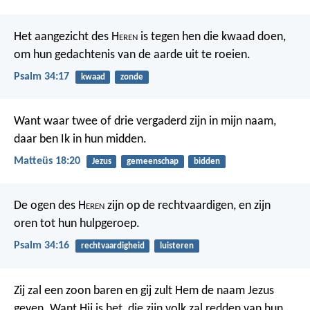
Het aangezicht des H
eren
is tegen hen die kwaad doen,
om hun gedachtenis van de aarde uit te roeien.
Psalm 34:17
kwaad
zonde
Want waar twee of drie vergaderd zijn in mijn naam,
daar ben Ik in hun midden.
Matteüs 18:20
Jezus
gemeenschap
bidden
De ogen des H
eren
zijn op de rechtvaardigen,
en zijn
oren tot hun hulpgeroep.
Psalm 34:16
rechtvaardigheid
luisteren
Zij zal een zoon baren en gij zult Hem de naam Jezus
geven. Want Hij is het, die zijn volk zal redden van hun