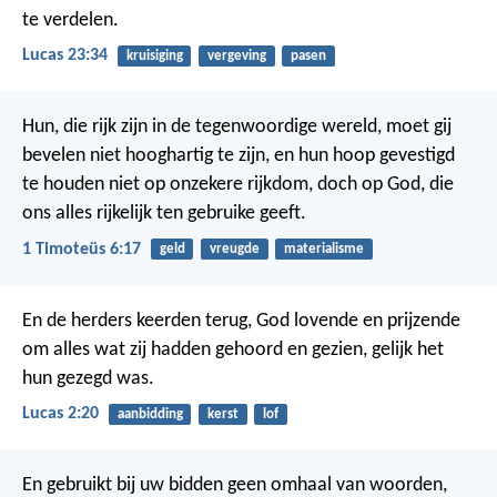
te verdelen.
Lucas 23:34
kruisiging
vergeving
pasen
Hun, die rijk zijn in de tegenwoordige wereld, moet gij
bevelen niet hooghartig te zijn, en hun hoop gevestigd
te houden niet op onzekere rijkdom, doch op God, die
ons alles rijkelijk ten gebruike geeft.
1 Timoteüs 6:17
geld
vreugde
materialisme
En de herders keerden terug, God lovende en prijzende
om alles wat zij hadden gehoord en gezien, gelijk het
hun gezegd was.
Lucas 2:20
aanbidding
kerst
lof
En gebruikt bij uw bidden geen omhaal van woorden,