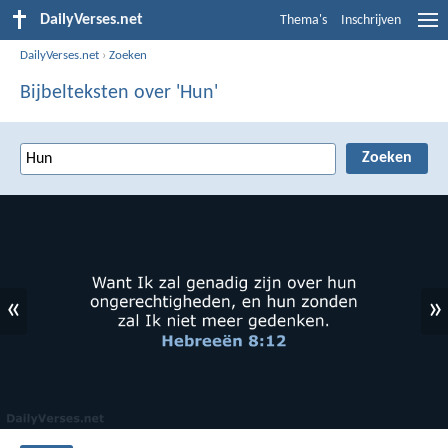
DailyVerses.net
Thema's
Inschrijven
DailyVerses.net
›
Zoeken
Bijbelteksten over 'Hun'
«
»