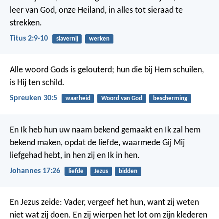
leer van God, onze Heiland, in alles tot sieraad te
strekken.
Titus 2:9-10
slavernij
werken
Alle woord Gods is gelouterd;
hun die bij Hem schuilen,
is Hij ten schild.
Spreuken 30:5
waarheid
Woord van God
bescherming
En Ik heb hun uw naam bekend gemaakt en Ik zal hem
bekend maken, opdat de liefde, waarmede Gij Mij
liefgehad hebt, in hen zij en Ik in hen.
Johannes 17:26
liefde
Jezus
bidden
En Jezus zeide: Vader, vergeef het hun, want zij weten
niet wat zij doen. En zij wierpen het lot om zijn klederen