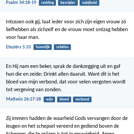
Psalm 34:18-19
redding
bevrijder
nabijheid
Intussen ook gij, laat ieder voor zich zijn eigen vrouw zó
liefhebben als zichzelf en de vrouw moet ontzag hebben
voor haar man.
Efeziërs 5:33
huwelijk
relaties
En Hij nam een beker, sprak de dankzegging uit en gaf
hun die en zeide: Drinkt allen daaruit. Want dit is het
bloed van mijn verbond, dat voor velen vergoten wordt
tot vergeving van zonden.
Matteüs 26:27-28
wijn
bloed
verbond
Zij immers hadden de waarheid Gods vervangen door de
leugen en het schepsel vereerd en gediend boven de