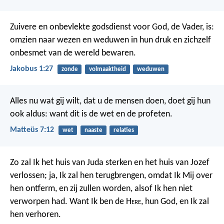
Zuivere en onbevlekte godsdienst voor God, de Vader, is:
omzien naar wezen en weduwen in hun druk en zichzelf
onbesmet van de wereld bewaren.
Jakobus 1:27
zonde
volmaaktheid
weduwen
Alles nu wat gij wilt, dat u de mensen doen, doet gij hun
ook aldus: want dit is de wet en de profeten.
Matteüs 7:12
wet
naaste
relaties
Zo zal Ik het huis van Juda sterken en het huis van Jozef
verlossen; ja, Ik zal hen terugbrengen, omdat Ik Mij over
hen ontferm, en zij zullen worden, alsof Ik hen niet
verworpen had. Want Ik ben de H
ere
, hun God, en Ik zal
hen verhoren.