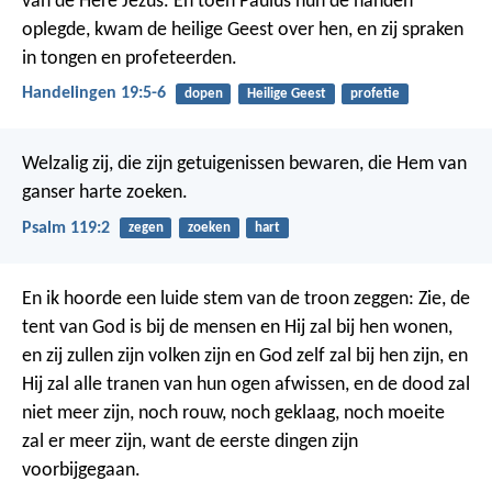
van de Here Jezus. En toen Paulus hun de handen
oplegde, kwam de heilige Geest over hen, en zij spraken
in tongen en profeteerden.
Handelingen 19:5-6
dopen
Heilige Geest
profetie
Welzalig zij, die zijn getuigenissen bewaren,
die Hem van
ganser harte zoeken.
Psalm 119:2
zegen
zoeken
hart
En ik hoorde een luide stem van de troon zeggen: Zie, de
tent van God is bij de mensen en Hij zal bij hen wonen,
en zij zullen zijn volken zijn en God zelf zal bij hen zijn, en
Hij zal alle tranen van hun ogen afwissen, en de dood zal
niet meer zijn, noch rouw, noch geklaag, noch moeite
zal er meer zijn, want de eerste dingen zijn
voorbijgegaan.