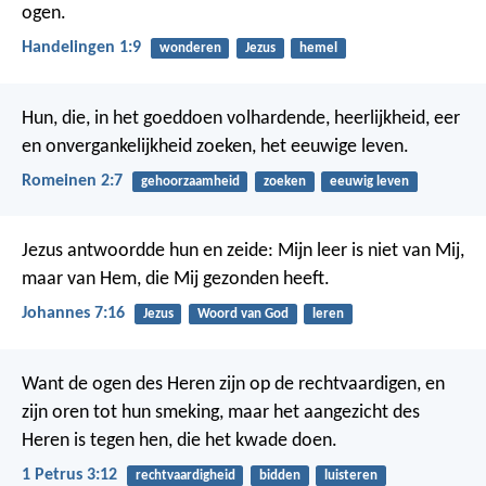
ogen.
Handelingen 1:9
wonderen
Jezus
hemel
Hun, die, in het goeddoen volhardende, heerlijkheid, eer
en onvergankelijkheid zoeken, het eeuwige leven.
Romeinen 2:7
gehoorzaamheid
zoeken
eeuwig leven
Jezus antwoordde hun en zeide: Mijn leer is niet van Mij,
maar van Hem, die Mij gezonden heeft.
Johannes 7:16
Jezus
Woord van God
leren
Want de ogen des Heren zijn op de rechtvaardigen,
en
zijn oren tot hun smeking,
maar het aangezicht des
Heren is tegen hen, die het kwade doen.
1 Petrus 3:12
rechtvaardigheid
bidden
luisteren