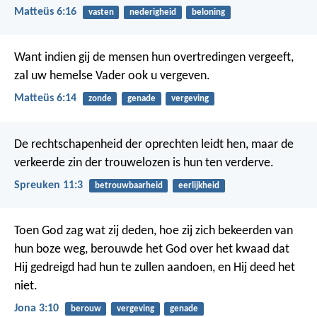
Matteüs 6:16
vasten
nederigheid
beloning
Want indien gij de mensen hun overtredingen vergeeft,
zal uw hemelse Vader ook u vergeven.
Matteüs 6:14
zonde
genade
vergeving
De rechtschapenheid der oprechten leidt hen,
maar de
verkeerde zin der trouwelozen is hun ten verderve.
Spreuken 11:3
betrouwbaarheid
eerlijkheid
Toen God zag wat zij deden, hoe zij zich bekeerden van
hun boze weg, berouwde het God over het kwaad dat
Hij gedreigd had hun te zullen aandoen, en Hij deed het
niet.
Jona 3:10
berouw
vergeving
genade