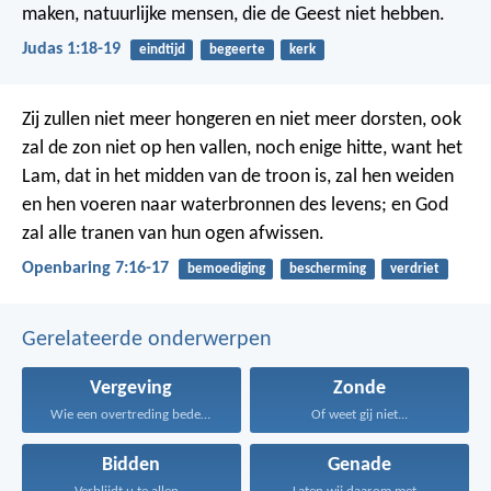
maken, natuurlijke mensen, die de Geest niet hebben.
Judas 1:18-19
eindtijd
begeerte
kerk
Zij zullen niet meer hongeren en niet meer dorsten, ook
zal de zon niet op hen vallen, noch enige hitte, want het
Lam, dat in het midden van de troon is, zal hen weiden
en hen voeren naar waterbronnen des levens; en God
zal alle tranen van hun ogen afwissen.
Openbaring 7:16-17
bemoediging
bescherming
verdriet
Gerelateerde onderwerpen
Vergeving
Zonde
Wie een overtreding bedekt...
Of weet gij niet...
Bidden
Genade