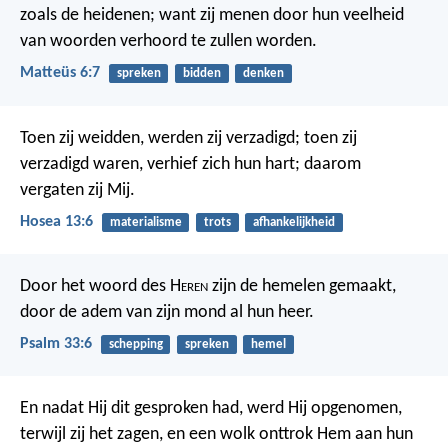
zoals de heidenen; want zij menen door hun veelheid
van woorden verhoord te zullen worden.
Matteüs 6:7
spreken
bidden
denken
Toen zij weidden, werden zij verzadigd; toen zij
verzadigd waren, verhief zich hun hart; daarom
vergaten zij Mij.
Hosea 13:6
materialisme
trots
afhankelijkheid
Door het woord des H
eren
zijn de hemelen gemaakt,
door de adem van zijn mond al hun heer.
Psalm 33:6
schepping
spreken
hemel
En nadat Hij dit gesproken had, werd Hij opgenomen,
terwijl zij het zagen, en een wolk onttrok Hem aan hun