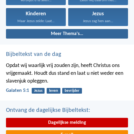
Verblijdt u te allen...
Laten wij daarom met...
Kinderen
Jezus
Maar Jezus zeide: Laat...
Jezus zag hen aan...
Meer Thema's...
Bijbeltekst van de dag
Opdat wij waarlijk vrij zouden zijn, heeft Christus ons
vrijgemaakt. Houdt dus stand en laat u niet weder een
slavenjuk opleggen.
Galaten 5:1
Jezus
leven
bevrijder
Ontvang de dagelijkse Bijbeltekst:
Dagelijkse melding