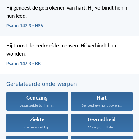
Hij geneest de gebrokenen van hart,
Hij verbindt hen in
hun leed.
Psalm 147:3 - HSV
Hij troost de bedroefde mensen.
Hij verbindt hun
wonden.
Psalm 147:3 - BB
Gerelateerde onderwerpen
Genezing
Hart
Jezus zeide tot hem...
Behoed uw hart boven...
Ziekte
Gezondheid
Is er iemand bij...
Maar gij zult de...