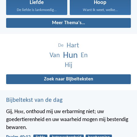
Liefde
Hoop
De liefde is lankmoedig...
Want Ik weet, welke...
Meer Thema's...
Hart
De
Hun
Van
En
Hij
Zoek naar Bijbelteksten
Bijbeltekst van de dag
Gij, H
ere
, onthoud mij uw erbarming niet;
uw
goedertierenheid en uw waarheid
mogen mij bestendig
bewaren.