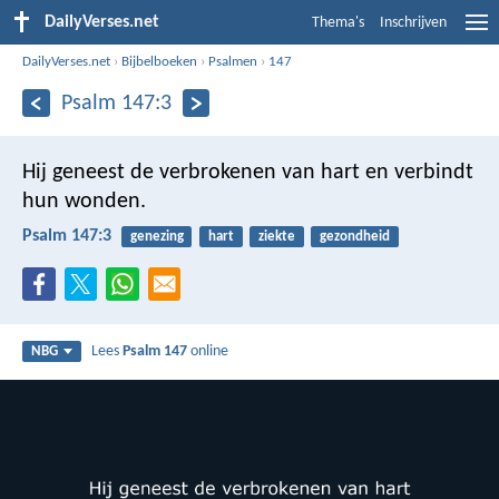
DailyVerses.net
Thema's
Inschrijven
DailyVerses.net
›
Bijbelboeken
›
Psalmen
›
147
Psalm 147:3
Hij geneest de verbrokenen van hart
en verbindt
hun wonden.
Psalm 147:3
genezing
hart
ziekte
gezondheid
Lees
Psalm 147
online
NBG