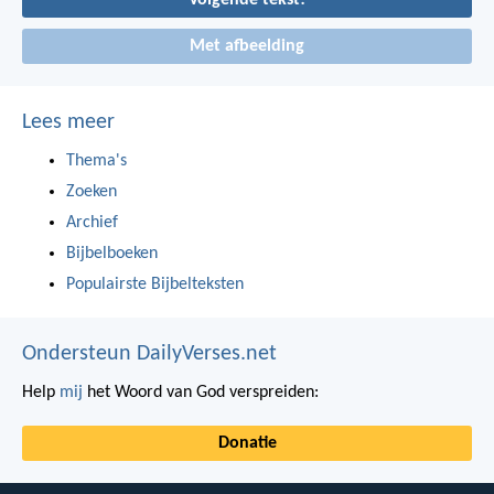
Volgende tekst!
Met afbeelding
Lees meer
Thema's
Zoeken
Archief
Bijbelboeken
Populairste Bijbelteksten
Ondersteun DailyVerses.net
Help
mij
het Woord van God verspreiden:
Donatie