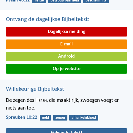
Psalm 40:12
liefde
betrouwbaarheid
bescherming
Ontvang de dagelijkse Bijbeltekst:
Dagelijkse melding
E-mail
Android
Op je website
Willekeurige Bijbeltekst
De zegen des H
eren
, die maakt rijk,
zwoegen voegt er
niets aan toe.
Spreuken 10:22
geld
zegen
afhankelijkheid