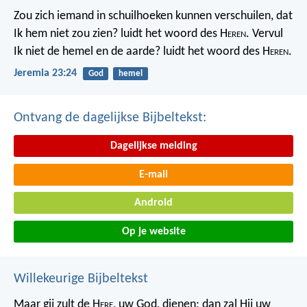
Zou zich iemand in schuilhoeken kunnen verschuilen, dat
Ik hem niet zou zien? luidt het woord des H
eren
. Vervul
Ik niet de hemel en de aarde? luidt het woord des H
eren
.
Jeremia 23:24
God
hemel
Ontvang de dagelijkse Bijbeltekst:
Dagelijkse melding
E-mail
Android
Op je website
Willekeurige Bijbeltekst
Maar gij zult de H
ere
, uw God, dienen; dan zal Hij uw