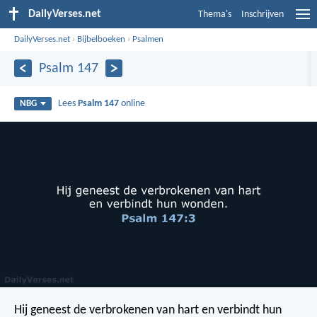
DailyVerses.net
Thema's
Inschrijven
DailyVerses.net
›
Bijbelboeken
›
Psalmen
Psalm 147
Lees
Psalm 147
online
NBG
Hij geneest de verbrokenen van hart
en verbindt hun