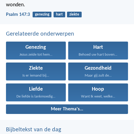
wonden.
Psalm 147:3
genezing
hart
ziekte
Gerelateerde onderwerpen
Genezing
Hart
Jezus zeide tot hem...
Behoed uw hart boven...
Ziekte
Gezondheid
Is er iemand bij...
Maar gij zult de...
Liefde
Hoop
De liefde is lankmoedig...
Want Ik weet, welke...
Meer Thema's...
Bijbeltekst van de dag