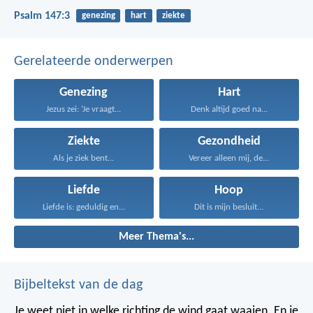
Psalm 147:3
genezing
hart
ziekte
Gerelateerde onderwerpen
Genezing
Hart
Jezus zei: ‘Je vraagt...
Denk altijd goed na...
Ziekte
Gezondheid
Als je ziek bent...
Vereer alleen mij, de...
Liefde
Hoop
Liefde is: geduldig en...
Dit is mijn besluit...
Meer Thema's...
Bijbeltekst van de dag
Je weet niet in welke richting de wind gaat waaien. En je