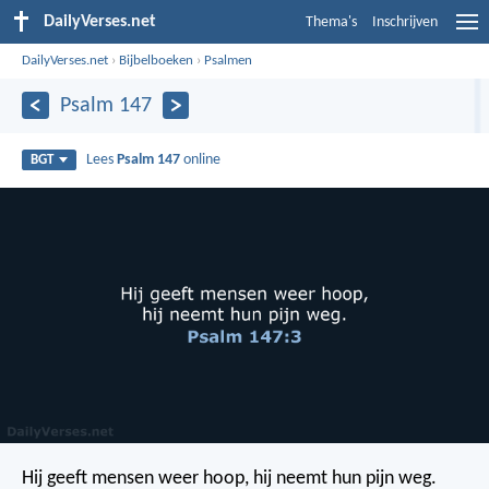
DailyVerses.net
Thema's
Inschrijven
DailyVerses.net
›
Bijbelboeken
›
Psalmen
Psalm 147
Lees
Psalm 147
online
BGT
Hij geeft mensen weer hoop,
hij neemt hun pijn weg.