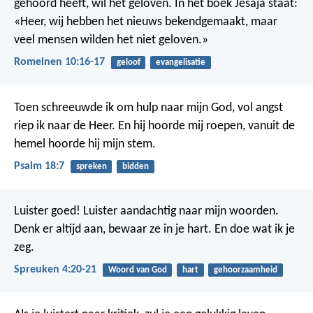
gehoord heeft, wil het geloven. In het boek Jesaja staat:
«Heer, wij hebben het nieuws bekendgemaakt, maar
veel mensen wilden het niet geloven.»
Romeinen 10:16-17
geloof
evangelisatie
Toen schreeuwde ik om hulp naar mijn God,
vol angst
riep ik naar de Heer.
En hij hoorde mij roepen,
vanuit de
hemel hoorde hij mijn stem.
Psalm 18:7
spreken
bidden
Luister goed! Luister aandachtig naar mijn woorden.
Denk er altijd aan, bewaar ze in je hart. En doe wat ik je
zeg.
Spreuken 4:20-21
Woord van God
hart
gehoorzaamheid