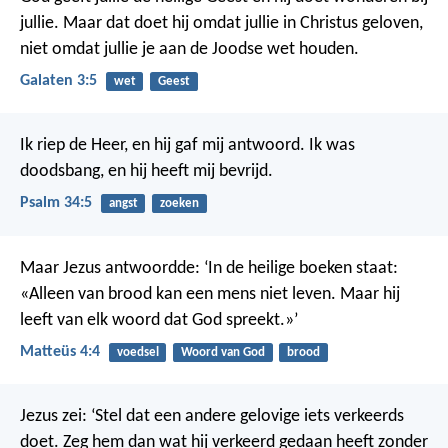
jullie. Maar dat doet hij omdat jullie in Christus geloven,
niet omdat jullie je aan de Joodse wet houden.
Galaten 3:5
wet
Geest
Ik riep de Heer, en hij gaf mij antwoord.
Ik was
doodsbang, en hij heeft mij bevrijd.
Psalm 34:5
angst
zoeken
Maar Jezus antwoordde: ‘In de heilige boeken staat:
«Alleen van brood kan een mens niet leven. Maar hij
leeft van elk woord dat God spreekt.»’
Matteüs 4:4
voedsel
Woord van God
brood
Jezus zei: ‘Stel dat een andere gelovige iets verkeerds
doet. Zeg hem dan wat hij verkeerd gedaan heeft zonder