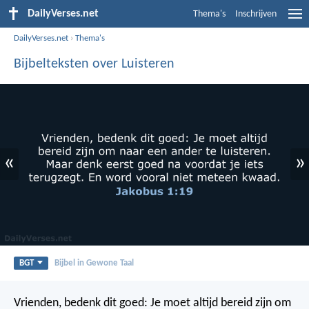
DailyVerses.net
Thema's
Inschrijven
DailyVerses.net
›
Thema's
Bijbelteksten over Luisteren
«
»
BGT
Bijbel in Gewone Taal
Vrienden, bedenk dit goed: Je moet altijd bereid zijn om