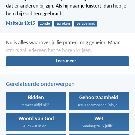
dat er anderen bij zijn. Als hij naar je luistert, dan heb je
hem bij God teruggebracht.’
Matteüs 18:15
zonde
spreken
verzoening
Nu is alles waarover jullie praten, nog geheim. Maar
straks zal iedereen het te horen krijgen.
Lees meer...
Gerelateerde onderwerpen
Bidden
Gehoorzaamheid
En wees altijd blij!...
Jezus antwoordde: ‘Als je...
Woord van God
Wet
Alles wat in de...
Vandaag zal ik jullie...