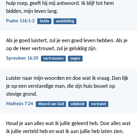
hulp roep,
geeft hij mij antwoord.
Ik blijf tot hem
bidden,
mijn leven lang.
Psalm 116:1-2
liefde
aanbidding
Als je goed luistert, zul je een goed leven hebben.
Als je
op de Heer vertrouwt, zul je gelukkig zijn.
Spreuken 16:20
vertrouwen
zegen
Luister naar mijn woorden en doe wat ik vraag. Dan lijk
je op een verstandige man, die zijn huis bouwt op
stevige grond.
Matteüs 7:24
Woord van God
wijsheid
verstand
Houd je aan alles wat ik jullie geleerd heb. Doe alles wat
ik jullie verteld heb en wat ik aan jullie heb laten zien.