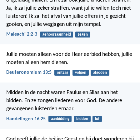
ongelukkig maken. En ik zal ook jullie kinderen straffen.
Ja, ik zal jullie zeker straffen, want jullie willen toch niet
luisteren! Ik zal het afval van jullie offers in je gezicht
gooien, en jullie wegjagen uit mijn tempel.
Maleachi 2:2-3
gehoorzaamheid
zegen
Jullie moeten alleen voor de Heer eerbied hebben, jullie
moeten alleen hem dienen.
Deuteronomium 13:5
ontzag
volgen
afgoden
Midden in de nacht waren Paulus en Silas aan het
bidden. En ze zongen liederen voor God. De andere
gevangenen luisterden ernaar.
Handelingen 16:25
aanbidding
bidden
lof
God geeft jullie de heilige Geest en hij doet wonderen bij