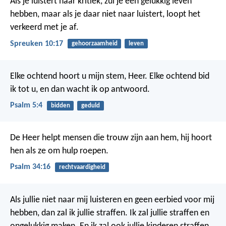
Als je luistert naar kritiek, zul je een gelukkig leven
hebben,
maar als je daar niet naar luistert, loopt het
verkeerd met je af.
Spreuken 10:17
gehoorzaamheid
leven
Elke ochtend hoort u mijn stem, Heer.
Elke ochtend bid
ik tot u,
en dan wacht ik op antwoord.
Psalm 5:4
bidden
geduld
De Heer helpt mensen die trouw zijn aan hem,
hij hoort
hen als ze om hulp roepen.
Psalm 34:16
rechtvaardigheid
Als jullie niet naar mij luisteren en geen eerbied voor mij
hebben, dan zal ik jullie straffen. Ik zal jullie straffen en