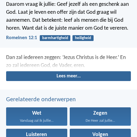
Daarom vraag ik jullie: Geef jezelf als een geschenk aan
God. Laat je leven een offer zijn dat God graag wil
aannemen. Dat betekent: leef als mensen die bij God
horen. Want dat is de juiste manier om God te vereren.
Romeinen 12:1
barmhartigheid
heiligheid
Dan zal iedereen zeggen: ‘Jezus Christus is de Heer.’ En
zo zal iedereen God, de Vader, eren.
Lees meer...
Gerelateerde onderwerpen
Wet
Zegen
Vandaag zal ik jullie...
De Heer zal jullie...
Luisteren
Volgen