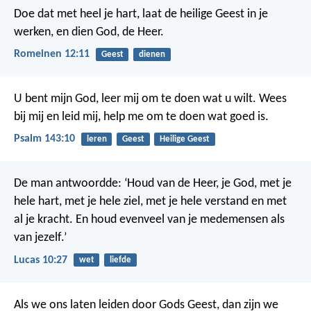
Doe dat met heel je hart, laat de heilige Geest in je
werken, en dien God, de Heer.
Romeinen 12:11
Geest
dienen
U bent mijn God,
leer mij om te doen wat u wilt.
Wees
bij mij en leid mij,
help me om te doen wat goed is.
Psalm 143:10
leren
Geest
Heilige Geest
De man antwoordde: ‘Houd van de Heer, je God, met je
hele hart, met je hele ziel, met je hele verstand en met
al je kracht. En houd evenveel van je medemensen als
van jezelf.’
Lucas 10:27
wet
liefde
Als we ons laten leiden door Gods Geest, dan zijn we