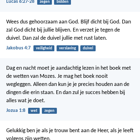
Lucas 6:27-28
zegen
bidden
Wees dus gehoorzaam aan God. Blijf dicht bij God. Dan
zal God dicht bij jullie blijven. En verzet je tegen de
duivel. Dan zal de duivel jullie met rust laten.
Jakobus 4:7
veiligheid
verslaving
duivel
Dag en nacht moet je aandachtig lezen in het boek met
de wetten van Mozes. Je mag het boek nooit
wegleggen. Alleen dan kun je je precies houden aan de
dingen die erin staan. En dan zul je succes hebben bij
alles wat je doet.
Jozua 1:8
wet
zegen
Gelukkig ben je
als je trouw bent aan de Heer,
als je leeft
volgens zijn wetten.