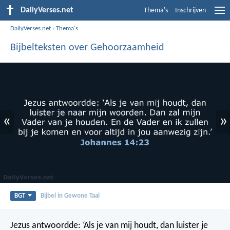
DailyVerses.net
Thema's
Inschrijven
DailyVerses.net
›
Thema's
Bijbelteksten over Gehoorzaamheid
«
»
BGT
Bijbel in Gewone Taal
Jezus antwoordde: ‘Als je van mij houdt, dan luister je