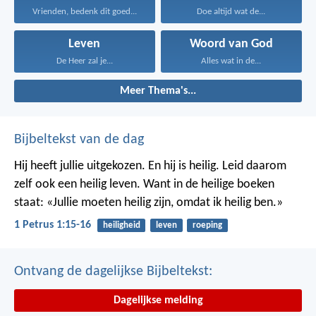
Vrienden, bedenk dit goed...
Doe altijd wat de...
Leven
Woord van God
De Heer zal je...
Alles wat in de...
Meer Thema's...
Bijbeltekst van de dag
Hij heeft jullie uitgekozen. En hij is heilig. Leid daarom
zelf ook een heilig leven. Want in de heilige boeken
staat: «Jullie moeten heilig zijn, omdat ik heilig ben.»
1 Petrus 1:15-16
heiligheid
leven
roeping
Ontvang de dagelijkse Bijbeltekst:
Dagelijkse melding