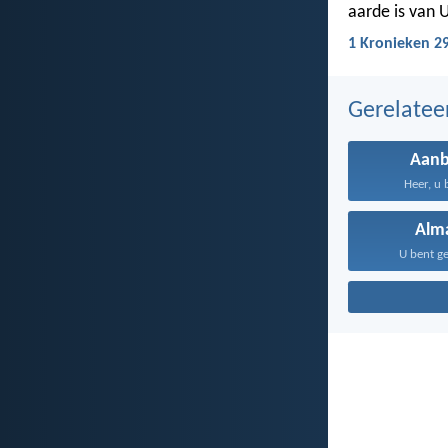
aarde is van 
1 Kronieken 29
Gerelate
Aanb
Heer, u 
Alm
U bent ge