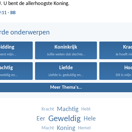
U. U bent de allerhoogste Koning.
:11 - BB
erde onderwerpen
idding
Koninkrijk
Kra
bent mijn...
Jullie weten dat slechte...
Je hoeft ni
achtig
Liefde
Ho
weldig en...
Liefde is: geduldig en...
Dit is mijn 
Meer Thema's...
Machtig
Kracht
Hebt
Geweldig
Eer
Hele
Koning
Macht
Hemel