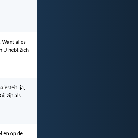
. Want alles
en U hebt Zich
jesteit, ja,
Gij zijt als
l en op de