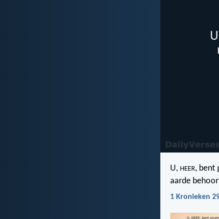
U,
, bent
HEER
aarde behoor
1 Kronieken 2