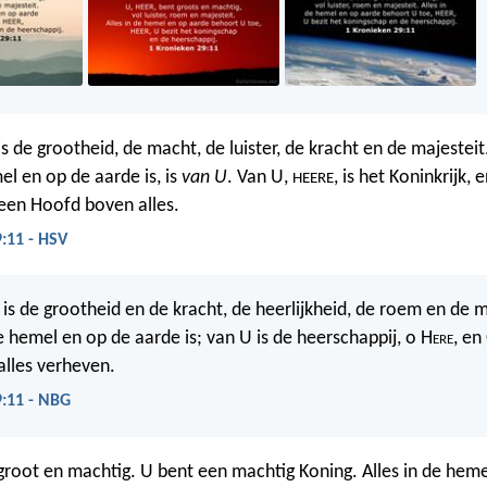
 is de grootheid, de macht, de luister, de kracht en de majesteit
el en op de aarde is, is
van U
. Van U,
, is het Koninkrijk, 
HEERE
een Hoofd boven alles.
:11 - HSV
, is de grootheid en de kracht, de heerlijkheid, de roem en de ma
e hemel en op de aarde is; van U is de heerschappij, o H
ere
, en 
lles verheven.
9:11 - NBG
root en machtig. U bent een machtig Koning. Alles in de heme