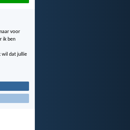
 maar voor
r ik ben
il dat jullie