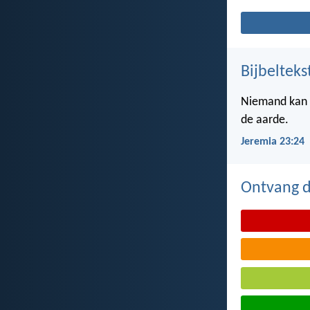
Bijbelteks
Niemand kan z
de aarde.
Jeremia 23:24
Ontvang de