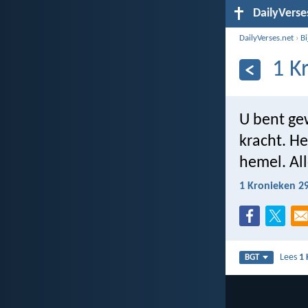
DailyVerse
DailyVerses.net
›
B
1 K
U bent gew
kracht. He
hemel. All
1 Kronieken 2
Lees
1 
BGT