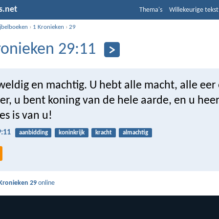
s.net
Thema's
Willekeurige tekst
ijbelboeken
›
1 Kronieken
›
29
ronieken 29:11
eldig en machtig. U hebt alle macht, alle eer 
er, u bent koning van de hele aarde, en u heer
es is van u!
9:11
aanbidding
koninkrijk
kracht
almachtig
Kronieken 29
online