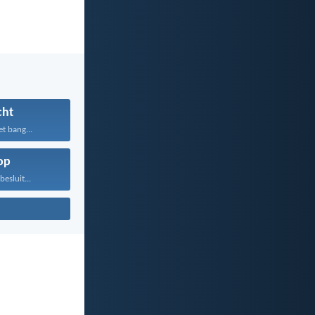
cht
et bang...
op
besluit...