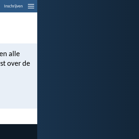
Inschrijven
en alle
st over de