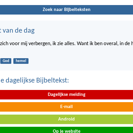
Zoek naar Bijbelteksten
t van de dag
ich voor mij verbergen, ik zie alles. Want ik ben overal, in de
God
hemel
 dagelijkse Bijbeltekst:
Dagelijkse melding
E-mail
Android
Op je website