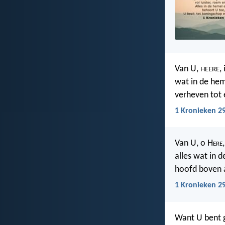
Van U,
,
HEERE
wat in de hem
verheven tot 
1 Kronieken 29
Van U, o H
ere
alles wat in d
hoofd boven a
1 Kronieken 2
Want U bent g