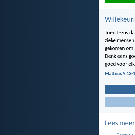
Willekeuri
Toen Jezus da
zieke mensen.
gekomen om a
Denk eens goe
goed voor elka
Matteüs 9:13-
Lees meer