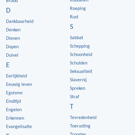
Roddelen
Brood
Roeping
D
Rust
Dankbaarheid
S
Denken
Sabbat
Dienen
Schepping
Dopen
Schoonheid
Duivel
Schulden
E
Seksualiteit
Eerlijkheid
Slavernij
Eeuwig leven
Spreken
Egoisme
Straf
Eindtijd
T
Engelen
Tevredenheid
Erkennen
Toerusting
Evangelisatie
Trooster