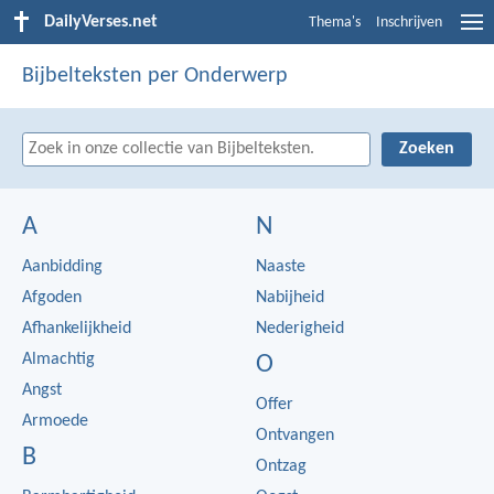
DailyVerses.net
Thema's
Inschrijven
Bijbelteksten per Onderwerp
A
N
Aanbidding
Naaste
Afgoden
Nabijheid
Afhankelijkheid
Nederigheid
Almachtig
O
Angst
Offer
Armoede
Ontvangen
B
Ontzag