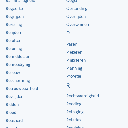
Barmhartigheid
Oogst
Begeerte
Opstanding
Begrijpen
Overlijden
Bekering
Overwinnen
Belijden
P
Beloften
Pasen
Beloning
Piekeren
Bemiddelaar
Pinksteren
Bemoediging
Planning
Berouw
Profetie
Bescherming
R
Betrouwbaarheid
Rechtvaardigheid
Bevrijder
Redding
Bidden
Reiniging
Bloed
Relaties
Boosheid