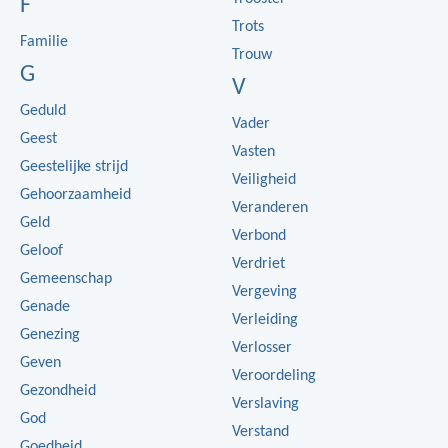
F
Trots
Familie
Trouw
G
V
Geduld
Vader
Geest
Vasten
Geestelijke strijd
Veiligheid
Gehoorzaamheid
Veranderen
Geld
Verbond
Geloof
Verdriet
Gemeenschap
Vergeving
Genade
Verleiding
Genezing
Verlosser
Geven
Veroordeling
Gezondheid
Verslaving
God
Verstand
Goedheid