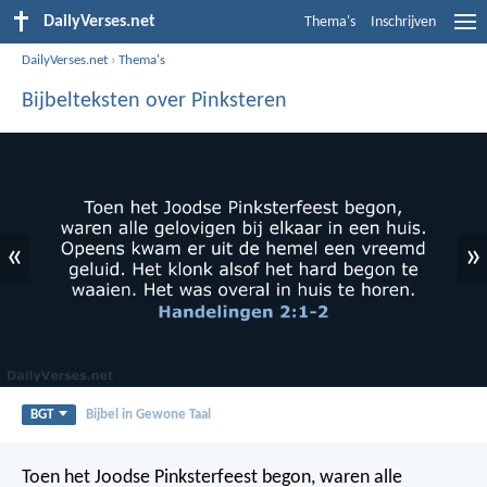
DailyVerses.net
Thema's
Inschrijven
DailyVerses.net
›
Thema's
Bijbelteksten over Pinksteren
«
»
BGT
Bijbel in Gewone Taal
Toen het Joodse Pinksterfeest begon, waren alle