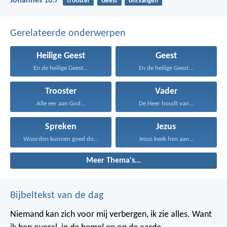
Johannes 16:7
trooster
Geest
ontvangen
Gerelateerde onderwerpen
Heilige Geest
Geest
En de heilige Geest...
En de heilige Geest...
Trooster
Vader
Alle eer aan God...
De Heer houdt van...
Spreken
Jezus
Woorden kunnen goed doen...
Jezus keek hen aan...
Meer Thema's...
Bijbeltekst van de dag
Niemand kan zich voor mij verbergen, ik zie alles. Want