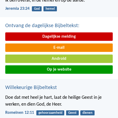
ik ben overal, in de hemel en op de aarde.
Jeremia 23:24
God
hemel
Ontvang de dagelijkse Bijbeltekst:
Dagelijkse melding
E-mail
Android
Op je website
Willekeurige Bijbeltekst
Doe dat met heel je hart, laat de heilige Geest in je
werken, en dien God, de Heer.
Romeinen 12:11
gehoorzaamheid
Geest
dienen