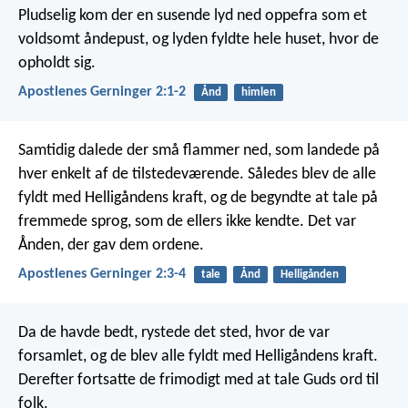
Pludselig kom der en susende lyd ned oppefra som et
voldsomt åndepust, og lyden fyldte hele huset, hvor de
opholdt sig.
Apostlenes Gerninger 2:1-2
Ånd
himlen
Samtidig dalede der små flammer ned, som landede på
hver enkelt af de tilstedeværende. Således blev de alle
fyldt med Helligåndens kraft, og de begyndte at tale på
fremmede sprog, som de ellers ikke kendte. Det var
Ånden, der gav dem ordene.
Apostlenes Gerninger 2:3-4
tale
Ånd
Helligånden
Da de havde bedt, rystede det sted, hvor de var
forsamlet, og de blev alle fyldt med Helligåndens kraft.
Derefter fortsatte de frimodigt med at tale Guds ord til
folk.