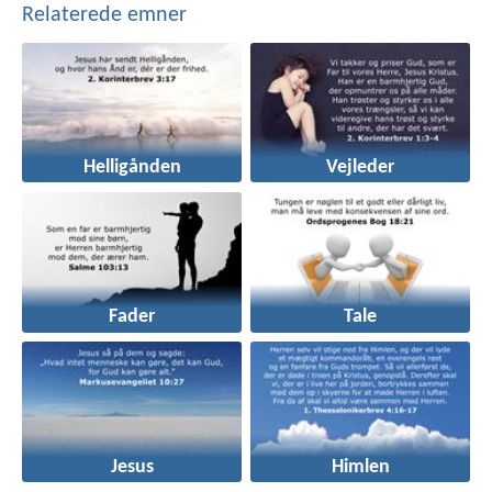
Relaterede emner
Helligånden
Vejleder
Fader
Tale
Jesus
Himlen