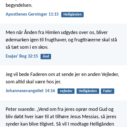
begyndelsen.
Apostlenes Gerninger 11:15
Helligånden
Men når Ånden fra Himlen udgydes over os, bliver
ødemarken igen til frugthaver, og frugttræerne skal stå
så tæt som i en skov.
Esajasʼ Bog 32:15
Ånd
Jeg vil bede Faderen om at sende jer en anden Vejleder,
som altid skal være hos jer.
Johannesevangeliet 14:16
vejleder
Helligånden
Fader
Peter svarede: „Vend om fra jeres oprør mod Gud og
bliv døbt hver især til at tilhøre Jesus Messias, så jeres
synder kan blive tilgivet. Så vil I modtage Helligånden