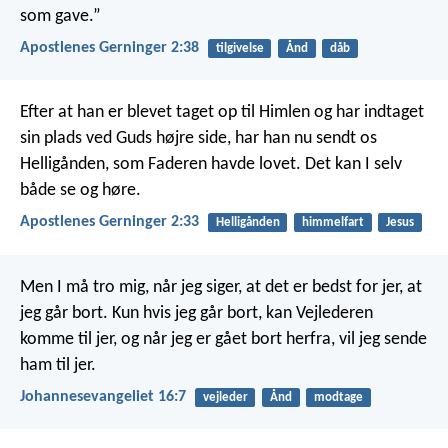
som gave.”
Apostlenes Gerninger 2:38
tilgivelse
Ånd
dåb
Efter at han er blevet taget op til Himlen og har indtaget
sin plads ved Guds højre side, har han nu sendt os
Helligånden, som Faderen havde lovet. Det kan I selv
både se og høre.
Apostlenes Gerninger 2:33
Helligånden
himmelfart
Jesus
Men I må tro mig, når jeg siger, at det er bedst for jer, at
jeg går bort. Kun hvis jeg går bort, kan Vejlederen
komme til jer, og når jeg er gået bort herfra, vil jeg sende
ham til jer.
Johannesevangeliet 16:7
vejleder
Ånd
modtage