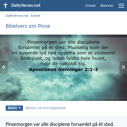
DailyVerses.net
Emner
Abonner
DailyVerses.net
›
Emner
Bibelvers om Pinse
«
»
BDAN
Bibelen på Hverdagsdansk
Pinsemorgen var alle disciplene forsamlet på ét sted.