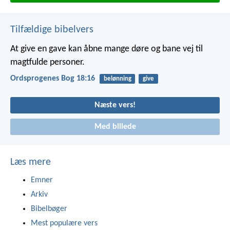
Tilfældige bibelvers
At give en gave kan åbne mange døre
og bane vej til
magtfulde personer.
Ordsprogenes Bog 18:16
belønning
give
Næste vers!
Med billede
Læs mere
Emner
Arkiv
Bibelbøger
Mest populære vers