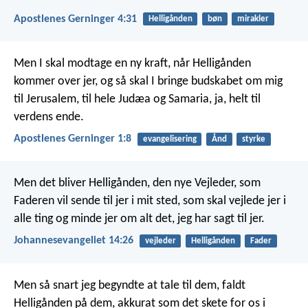
Apostlenes Gerninger 4:31
Helligånden
bøn
mirakler
Men I skal modtage en ny kraft, når Helligånden
kommer over jer, og så skal I bringe budskabet om mig
til Jerusalem, til hele Judæa og Samaria, ja, helt til
verdens ende.
Apostlenes Gerninger 1:8
evangelisering
Ånd
styrke
Men det bliver Helligånden, den nye Vejleder, som
Faderen vil sende til jer i mit sted, som skal vejlede jer i
alle ting og minde jer om alt det, jeg har sagt til jer.
Johannesevangeliet 14:26
vejleder
Helligånden
Fader
Men så snart jeg begyndte at tale til dem, faldt
Helligånden på dem, akkurat som det skete for os i