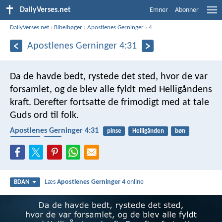
DailyVerses.net
Emner
Abonner
DailyVerses.net
›
Bibelbøger
›
Apostlenes Gerninger
›
4
Apostlenes Gerninger 4:31
Da de havde bedt, rystede det sted, hvor de var
forsamlet, og de blev alle fyldt med Helligåndens
kraft. Derefter fortsatte de frimodigt med at tale
Guds ord til folk.
Apostlenes Gerninger 4:31
pinse
Helligånden
bøn
mirakler
tale
Læs
Apostlenes Gerninger 4
online
BDAN