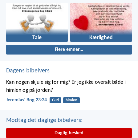
Tale
Kærlighed
Flere emner...
Dagens bibelvers
Kan nogen skjule sig for mig? Er jeg ikke overalt både i
himlen og på jorden?
Jeremiasʼ Bog 23:24
Gud
himlen
Modtag det daglige bibelvers:
Daglig besked