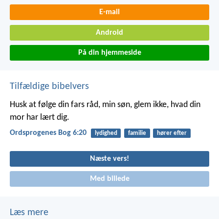
E-mail
Android
På din hjemmeside
Tilfældige bibelvers
Husk at følge din fars råd, min søn,
glem ikke, hvad din
mor har lært dig.
Ordsprogenes Bog 6:20
lydighed
familie
hører efter
Næste vers!
Med billede
Læs mere