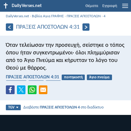
DailyVerses.net
Θέματα
Εγγραφή
DailyVerses.net
›
Βιβλία Αγια ΓΡΑΦΗΣ
›
ΠΡΑΞΕΙΣ ΑΠΟΣΤΟΛΩΝ
›
4
ΠΡΑΞΕΙΣ ΑΠΟΣΤΟΛΩΝ 4:31
Όταν τελείωσαν την προσευχή, σείστηκε ο τόπος
όπου ήταν συγκεντρωμένοι· όλοι πλημμύρισαν
από το Άγιο Πνεύμα και κήρυτταν το λόγο του
Θεού με θάρρος.
ΠΡΑΞΕΙΣ ΑΠΟΣΤΟΛΩΝ 4:31
πεντηκοστή
Άγιο πνεύμα
προσευχή
θαύμα
ομιλία
Διαβάστε
ΠΡΑΞΕΙΣ ΑΠΟΣΤΟΛΩΝ 4
στο διαδίκτυο
TGV