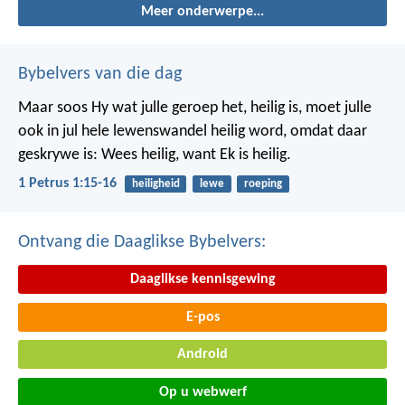
Meer onderwerpe...
Bybelvers van die dag
Maar soos Hy wat julle geroep het, heilig is, moet julle
ook in jul hele lewenswandel heilig word, omdat daar
geskrywe is: Wees heilig, want Ek is heilig.
1 Petrus 1:15-16
heiligheid
lewe
roeping
Ontvang die Daaglikse Bybelvers:
Daaglikse kennisgewing
E-pos
Android
Op u webwerf