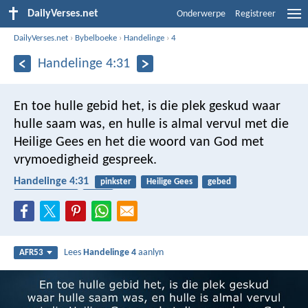
DailyVerses.net
Onderwerpe
Registreer
DailyVerses.net
›
Bybelboeke
›
Handelinge
›
4
Handelinge 4:31
En toe hulle gebid het, is die plek geskud waar
hulle saam was, en hulle is almal vervul met die
Heilige Gees en het die woord van God met
vrymoedigheid gespreek.
Handelinge 4:31
pinkster
Heilige Gees
gebed
wonderwerke
praat
Lees
Handelinge 4
aanlyn
AFR53