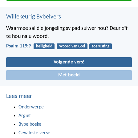
Willekeurig Bybelvers
Waarmee sal die jongeling sy pad suiwer hou?
Deur
dit
te hou na u woord.
Psalm 119:9
heiligheid
Woord van God
toerusting
Volgende vers!
Met beeld
Lees meer
Onderwerpe
Argief
Bybelboeke
Gewildste verse