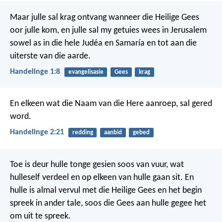
Maar julle sal krag ontvang wanneer die Heilige Gees
oor julle kom, en julle sal my getuies wees in Jerusalem
sowel as in die hele Judéa en Samaría en tot aan die
uiterste van die aarde.
Handelinge 1:8
evangelisasie
Gees
krag
En elkeen wat die Naam van die Here aanroep, sal gered
word.
Handelinge 2:21
redding
aanbid
gebed
Toe is deur hulle tonge gesien soos van vuur, wat
hulleself verdeel en op elkeen van hulle gaan sit. En
hulle is almal vervul met die Heilige Gees en het begin
spreek in ander tale, soos die Gees aan hulle gegee het
om uit te spreek.