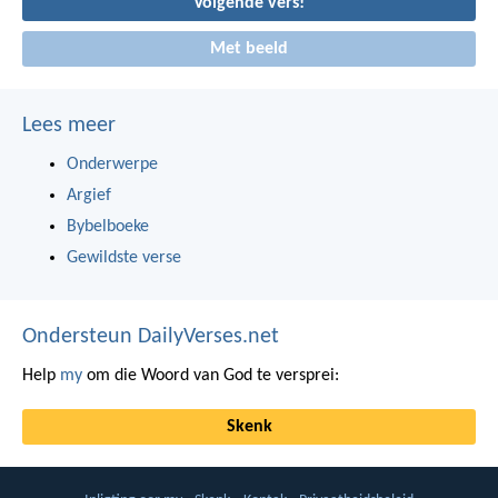
Volgende vers!
Met beeld
Lees meer
Onderwerpe
Argief
Bybelboeke
Gewildste verse
Ondersteun DailyVerses.net
Help
my
om die Woord van God te versprei:
Skenk