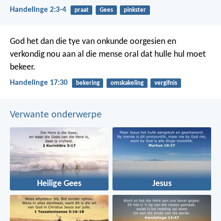
Handelinge 2:3-4
praat
Gees
pinkster
God het dan die tye van onkunde oorgesien en
verkondig nou aan al die mense oral dat hulle hul moet
bekeer.
Handelinge 17:30
bekering
omskakeling
vergifnis
Verwante onderwerpe
Heilige Gees
Jesus