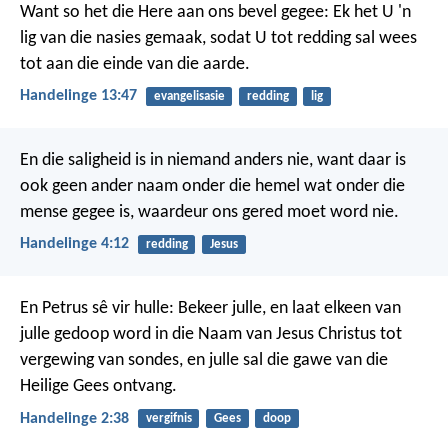
Want so het die Here aan ons bevel gegee: Ek het U 'n
lig van die nasies gemaak, sodat U tot redding sal wees
tot aan die einde van die aarde.
Handelinge 13:47
evangelisasie
redding
lig
En die saligheid is in niemand anders nie, want daar is
ook geen ander naam onder die hemel wat onder die
mense gegee is, waardeur ons gered moet word nie.
Handelinge 4:12
redding
Jesus
En Petrus sê vir hulle: Bekeer julle, en laat elkeen van
julle gedoop word in die Naam van Jesus Christus tot
vergewing van sondes, en julle sal die gawe van die
Heilige Gees ontvang.
Handelinge 2:38
vergifnis
Gees
doop