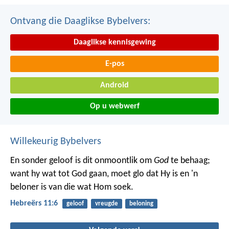
Ontvang die Daaglikse Bybelvers:
Daaglikse kennisgewing
E-pos
Android
Op u webwerf
Willekeurig Bybelvers
En sonder geloof is dit onmoontlik om
God
te behaag;
want hy wat tot God gaan, moet glo dat Hy is en 'n
beloner is van die wat Hom soek.
Hebreërs 11:6
geloof
vreugde
beloning