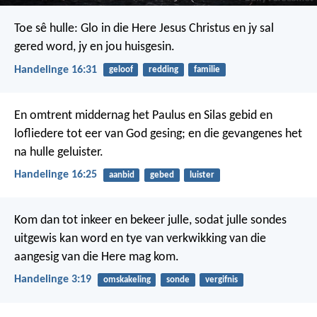
Toe sê hulle: Glo in die Here Jesus Christus en jy sal
gered word, jy en jou huisgesin.
Handelinge 16:31
geloof
redding
familie
En omtrent middernag het Paulus en Silas gebid en
lofliedere tot eer van God gesing; en die gevangenes het
na hulle geluister.
Handelinge 16:25
aanbid
gebed
luister
Kom dan tot inkeer en bekeer julle, sodat julle sondes
uitgewis kan word en tye van verkwikking van die
aangesig van die Here mag kom.
Handelinge 3:19
omskakeling
sonde
vergifnis