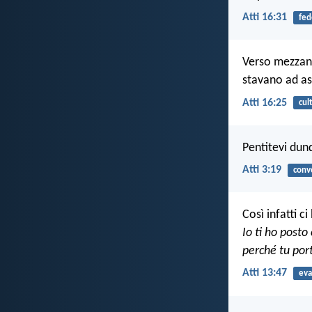
Atti 16:31
fed
Verso mezzanot
stavano ad asc
Atti 16:25
cul
Pentitevi dunq
Atti 3:19
conv
Così infatti ci
Io ti ho posto
perché tu port
Atti 13:47
eva