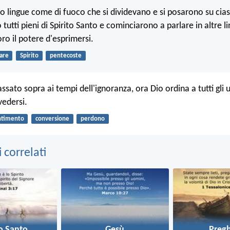
o lingue come di fuoco che si dividevano e si posarono su cias
 tutti pieni di Spirito Santo e cominciarono a parlare in altre 
oro il potere d'esprimersi.
are
Spirito
pentecoste
sato sopra ai tempi dell'ignoranza, ora Dio ordina a tutti gli u
vedersi.
ntimento
conversione
perdono
correlati
to Santo
Gesù
Pregh