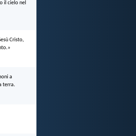
 il cielo nel
Gesù Cristo,
nto.»
moni a
a terra.