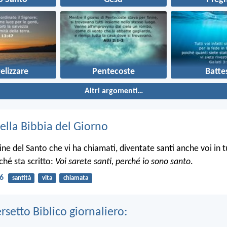
elizzare
Pentecoste
Batte
Altri argomenti…
ella Bibbia del Giorno
e del Santo che vi ha chiamati, diventate santi anche voi in tu
ché sta scritto:
Voi sarete santi, perché io sono santo
.
16
santità
vita
chiamata
ersetto Biblico giornaliero: