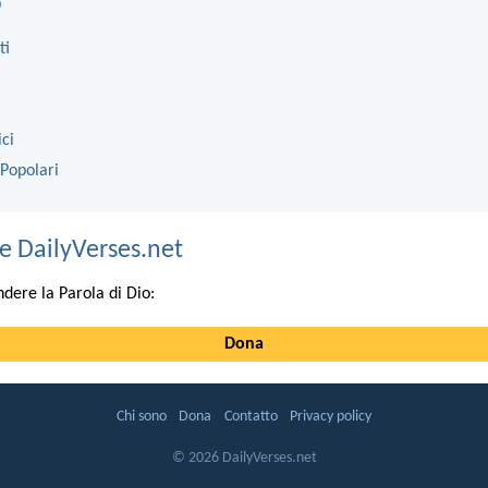
o
ti
ici
 Popolari
e DailyVerses.net
ndere la Parola di Dio:
Dona
Chi sono
Dona
Contatto
Privacy policy
© 2026 DailyVerses.net