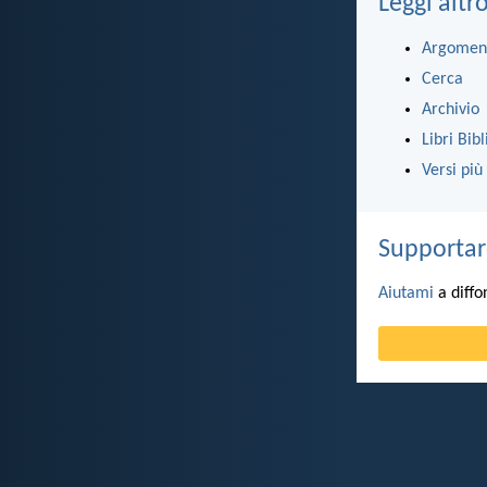
Leggi altr
Argomen
Cerca
Archivio
Libri Bibl
Versi più
Supportar
Aiutami
a diffo