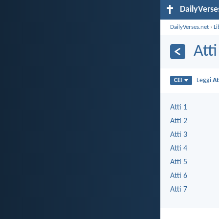
DailyVerse
DailyVerses.net
›
Li
Atti
Leggi
At
CEI
Atti 1
Atti 2
Atti 3
Atti 4
Atti 5
Atti 6
Atti 7