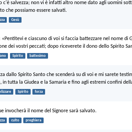
o c'è salvezza; non vi è infatti altro nome dato agli uomini sotto
ito che possiamo essere salvati.
zza
Gesù
: «Pentitevi e ciascuno di voi si faccia battezzare nel nome di 
one dei vostri peccati; dopo riceverete il dono dello Spirito Sa
ono
Spirito
battesimo
za dallo Spirito Santo che scenderà su di voi e mi sarete testi
n tutta la Giudea e la Samaria e fino agli estremi confini dell
lizzare
Spirito
forza
ue invocherà il nome del Signore sarà salvato.
zza
culto
preghiera