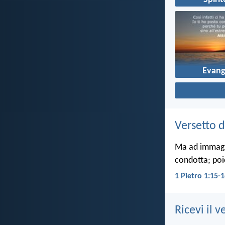
Evang
Versetto d
Ma ad immagin
condotta; poi
1 Pietro 1:15-
Ricevi il v