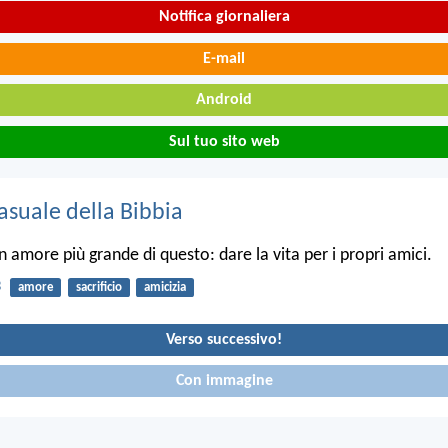
Notifica giornaliera
E-mail
Android
Sul tuo sito web
asuale della Bibbia
 amore più grande di questo: dare la vita per i propri amici.
3
amore
sacrificio
amicizia
Verso successivo!
Con immagine