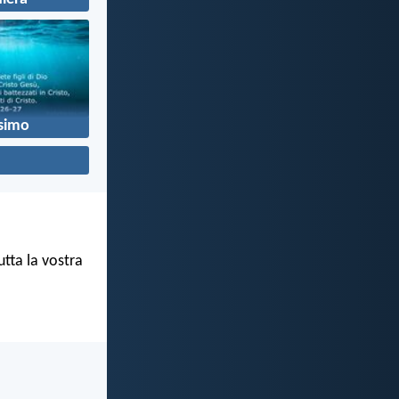
simo
tta la vostra