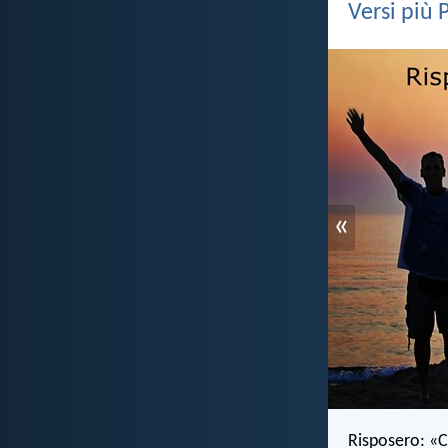
Versi più 
«
Risposero: «Cr