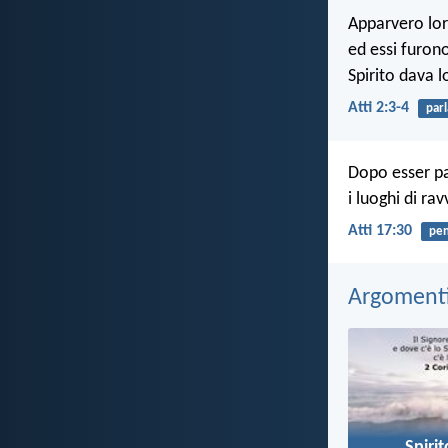
Apparvero lor
ed essi furono
Spirito dava l
Atti 2:3-4
parl
Dopo esser pas
i luoghi di rav
Atti 17:30
pe
Argomenti 
Spiri