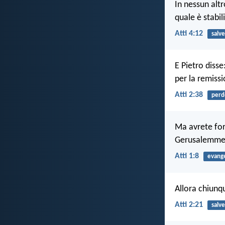
In nessun altr
quale è stabil
Atti 4:12
salve
E Pietro disse
per la remissi
Atti 2:38
perd
Ma avrete for
Gerusalemme, i
Atti 1:8
evange
Allora chiunq
Atti 2:21
salve