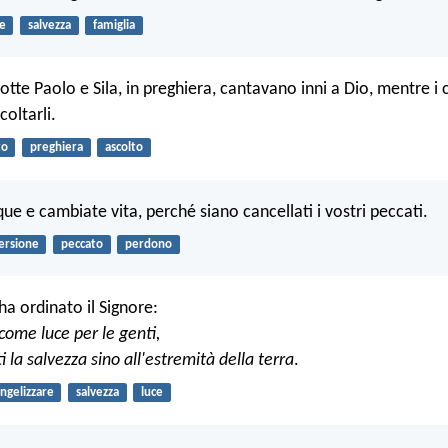
e
salvezza
famiglia
te Paolo e Sila, in preghiera, cantavano inni a Dio, mentre i 
oltarli.
to
preghiera
ascolto
ue e cambiate vita, perché siano cancellati i vostri peccati.
ersione
peccato
perdono
 ha ordinato il Signore:
 come luce per le genti,
i la salvezza sino all'estremità della terra
.
ngelizzare
salvezza
luce