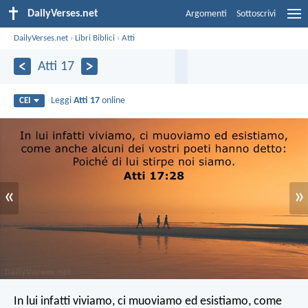
DailyVerses.net
Argomenti
Sottoscrivi
DailyVerses.net
›
Libri Biblici
›
Atti
Atti 17
Leggi
Atti 17
online
CEI
«
»
In lui infatti viviamo, ci muoviamo ed esistiamo, come