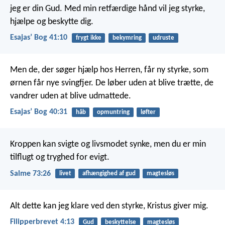
jeg er din Gud. Med min retfærdige hånd vil jeg styrke,
hjælpe og beskytte dig.
Esajasʼ Bog 41:10
frygt ikke
bekymring
udruste
Men de, der søger hjælp hos Herren, får ny styrke, som
ørnen får nye svingfjer. De løber uden at blive trætte, de
vandrer uden at blive udmattede.
Esajasʼ Bog 40:31
håb
opmuntring
løfter
Kroppen kan svigte og livsmodet synke,
men du er min
tilflugt og tryghed for evigt.
Salme 73:26
livet
afhængighed af gud
magtesløs
Alt dette kan jeg klare ved den styrke, Kristus giver mig.
Filipperbrevet 4:13
Gud
beskyttelse
magtesløs