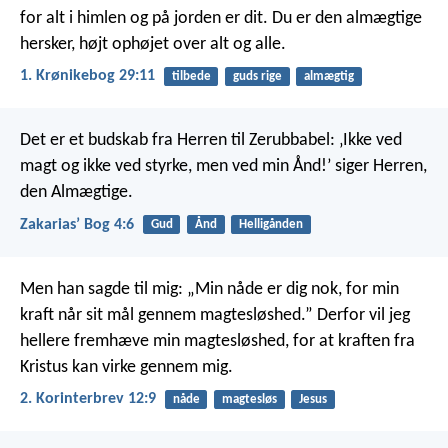
for alt i himlen og på jorden er dit.
Du er den almægtige
hersker,
højt ophøjet over alt og alle.
1. Krønikebog 29:11
tilbede
guds rige
almægtig
Det er et budskab fra Herren til Zerubbabel: ‚Ikke ved
magt og ikke ved styrke, men ved min Ånd!’ siger Herren,
den Almægtige.
Zakariasʼ Bog 4:6
Gud
Ånd
Helligånden
Men han sagde til mig: „Min nåde er dig nok, for min
kraft når sit mål gennem magtesløshed.” Derfor vil jeg
hellere fremhæve min magtesløshed, for at kraften fra
Kristus kan virke gennem mig.
2. Korinterbrev 12:9
nåde
magtesløs
Jesus