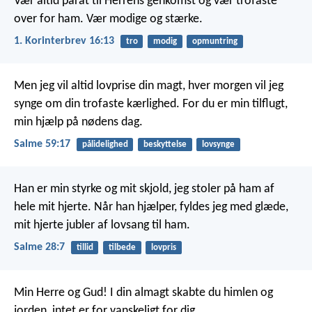
Vær altid parat til Herrens genkomst og vær trofaste
over for ham. Vær modige og stærke.
1. Korinterbrev 16:13
tro
modig
opmuntring
Men jeg vil altid lovprise din magt,
hver morgen vil jeg
synge om din trofaste kærlighed.
For du er min tilflugt,
min hjælp på nødens dag.
Salme 59:17
pålidelighed
beskyttelse
lovsynge
Han er min styrke og mit skjold,
jeg stoler på ham af
hele mit hjerte.
Når han hjælper, fyldes jeg med glæde,
mit hjerte jubler af lovsang til ham.
Salme 28:7
tillid
tilbede
lovpris
Min Herre og Gud! I din almagt skabte du himlen og
jorden, intet er for vanskeligt for dig.