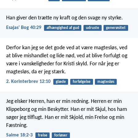
Han giver den trætte ny kraft og den svage ny styrke.
Esajasʼ Bog 40:29
afhængighed af gud
udruste
generøsitet
Derfor kan jeg se det gode ved at være magtesløs, ved
at blive mishandlet og lide nød, ved at blive forfulgt og
være i vanskeligheder for Kristi skyld. For når jeg er
magtesløs, da er jeg stærk.
2. Korinterbrev 12:10
glæde
forfølgelse
magtesløs
Jeg elsker Herren,
han er min redning.
Herren er min
Klippeborg
og min Beskytter.
Han er mit Skjul,
hos ham
søger jeg tilflugt.
Han er mit Skjold,
min Frelse og min
Fæstning.
Salme 18:2-3
frelse
forløser