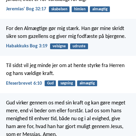
Jeremiasʼ Bog 32:17
skabelsen
himlen
almægtig
For den Almægtige gør mig stærk.
Han gør mine skridt
sikre som gazellens
og giver mig fodfæste på bjergene.
Habakkuks Bog 3:19
velsigne
udruste
Til sidst vil jeg minde jer om at hente styrke fra Herren
og hans vældige kraft.
Efeserbrevet 6:10
Gud
søgning
almægtig
Gud virker gennem os med sin kraft og kan gøre meget
mere, end vi beder om eller forstår. Lad os som hans
menighed til enhver tid, både nu og i al evighed, give
ham ære for, hvad han har gjort muligt gennem Jesus,
som er Messias. Amen.