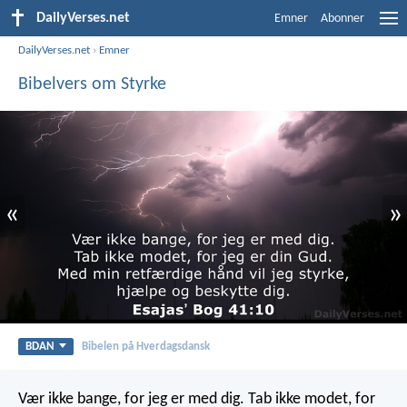
DailyVerses.net
Emner
Abonner
DailyVerses.net
›
Emner
Bibelvers om Styrke
«
»
BDAN
Bibelen på Hverdagsdansk
Vær ikke bange, for jeg er med dig. Tab ikke modet, for