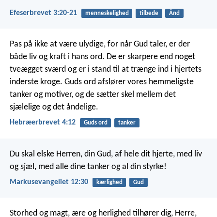
Efeserbrevet 3:20-21
menneskelighed
tilbede
Ånd
Pas på ikke at være ulydige, for når Gud taler, er der
både liv og kraft i hans ord. De er skarpere end noget
tveægget sværd og er i stand til at trænge ind i hjertets
inderste kroge. Guds ord afslører vores hemmeligste
tanker og motiver, og de sætter skel mellem det
sjælelige og det åndelige.
Hebræerbrevet 4:12
Guds ord
tanker
Du skal elske Herren, din Gud, af hele dit hjerte, med liv
og sjæl, med alle dine tanker og al din styrke!
Markusevangeliet 12:30
kærlighed
Gud
Storhed og magt, ære og herlighed tilhører dig, Herre,