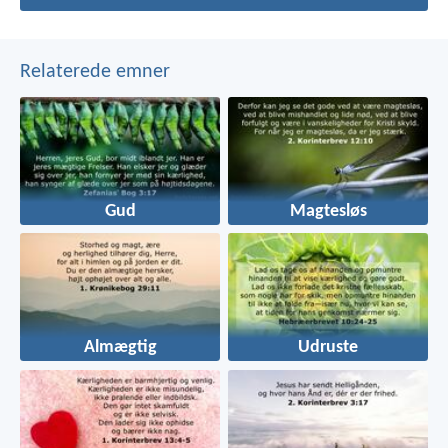
Relaterede emner
Gud
Magtesløs
Almægtig
Udruste