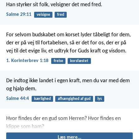
Han styrker sit folk,
velsigner det med fred.
Salme 29:11
velsigne
fred
For selvom budskabet om korset lyder tåbeligt for dem,
der er på vej til fortabelsen, så er det for os, der er på
vej til det evige liv, et udtryk for Guds kraft og visdom.
1. Korinterbrev 1:18
frelse
korsfæstet
De indtog ikke landet i egen kraft,
men du var med dem
og hjalp dem.
Salme 44:4
kærlighed
afhængighed af gud
lys
Hvor findes der en gud som Herren?
Hvor findes en
klippe som ham?
Læs mere...