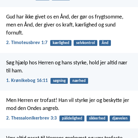
Gud har ikke givet os en Ånd, der gør os frygtsomme,
men en Ånd, der giver os kraft, kærlighed og sund
fornuft.
2. Timoteusbrev 1:7
kærlighed
selvkontrol
Ånd
Søg hjælp hos Herren og hans styrke,
hold jer altid nær
til ham.
1. Krønikebog 16:11
søgning
nærhed
Men Herren er trofast! Han vil styrke jer og beskytte jer
mod den Ondes angreb.
2. Thessalonikerbrev 3:3
pålidelighed
sikkerhed
djævelen