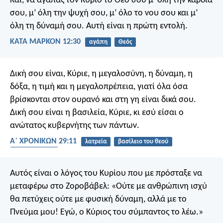
Και, να αγαπάς τον Κύριο το Θεό σου μ’ όλη την καρδιά
σου, μ’ όλη την ψυχή σου, μ’ όλο το νου σου και μ’
όλη τη δύναμή σου. Αυτή είναι η πρώτη εντολή.
ΚΑΤΑ ΜΑΡΚΟΝ 12:30
αγάπη
Θεός
Δική σου είναι, Κύριε, η μεγαλοσύνη, η δύναμη, η
δόξα, η τιμή και η μεγαλοπρέπεια, γιατί όλα όσα
βρίσκονται στον ουρανό και στη γη είναι δικά σου.
Δική σου είναι η βασιλεία, Κύριε, κι εσύ είσαι ο
ανώτατος κυβερνήτης των πάντων.
Α΄ ΧΡΟΝΙΚΩΝ 29:11
λατρεία
βασίλειο του θεού
παντοδύναμος
Αυτός είναι ο λόγος του Κυρίου που με πρόσταξε να
μεταφέρω στο Ζοροβάβελ: «Ούτε με ανθρώπινη ισχύ
θα πετύχεις ούτε με φυσική δύναμη, αλλά με το
Πνεύμα μου! Εγώ, ο Κύριος του σύμπαντος το λέω.»