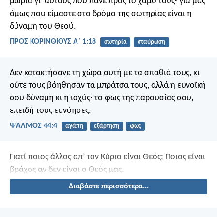
μωρία γι’ αυτούς που πάνε προς το χαμό τους· για μας
όμως που είμαστε στο δρόμο της σωτηρίας είναι η
δύναμη του Θεού.
ΠΡΟΣ ΚΟΡΙΝΘΙΟΥΣ Α΄ 1:18
σωτηρία
σταύρωση
Δεν κατακτήσανε τη χώρα αυτή με τα σπαθιά τους,
κι
ούτε τους βόηθησαν τα μπράτσα τους,
αλλά η ευνοϊκή
σου δύναμη κι η ισχύς·
το φως της παρουσίας σου,
επειδή τους ευνόησες.
ΨΑΛΜΌΣ 44:4
αγάπη
εξάρτηση
φως
Γιατί ποιος άλλος απ’ τον Κύριο είναι Θεός;
Ποιος είναι
βράχος αν δεν είναι ο Θεός μας.
Διαβάστε περισσότερα...