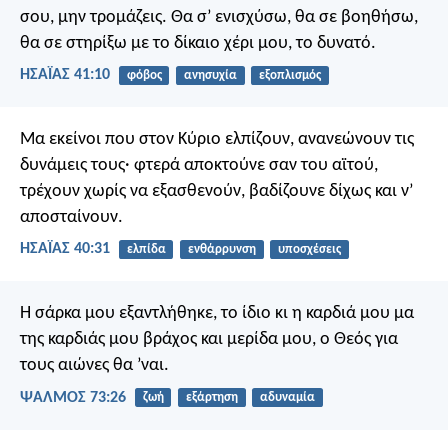
σου, μην τρομάζεις. Θα σ’ ενισχύσω, θα σε βοηθήσω,
θα σε στηρίξω με το δίκαιο χέρι μου, το δυνατό.
ΗΣΑΪΑΣ 41:10
φόβος
ανησυχία
εξοπλισμός
Μα εκείνοι που στον Κύριο ελπίζουν, ανανεώνουν τις
δυνάμεις τους· φτερά αποκτούνε σαν του αϊτού,
τρέχουν χωρίς να εξασθενούν, βαδίζουνε δίχως και ν’
αποσταίνουν.
ΗΣΑΪΑΣ 40:31
ελπίδα
ενθάρρυνση
υποσχέσεις
Η σάρκα μου εξαντλήθηκε, το ίδιο κι η καρδιά μου
μα
της καρδιάς μου βράχος
και μερίδα μου, ο Θεός
για
τους αιώνες θα ’ναι.
ΨΑΛΜΌΣ 73:26
ζωή
εξάρτηση
αδυναμία