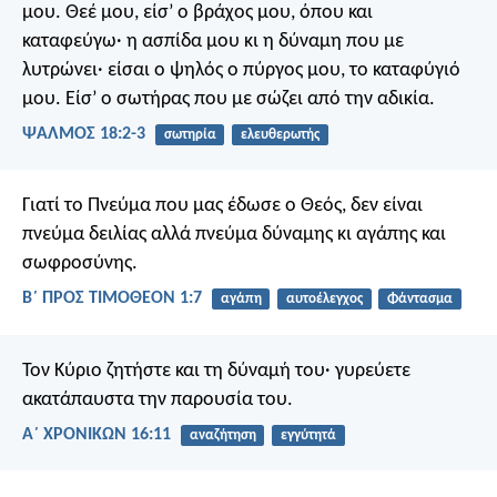
μου.
Θεέ μου, είσ’ ο βράχος μου,
όπου και
καταφεύγω·
η ασπίδα μου κι η δύναμη που με
λυτρώνει·
είσαι ο ψηλός ο πύργος μου, το καταφύγιό
μου.
Είσ’ ο σωτήρας που με σώζει από την αδικία.
ΨΑΛΜΌΣ 18:2-3
σωτηρία
ελευθερωτής
Γιατί το Πνεύμα που μας έδωσε ο Θεός, δεν είναι
πνεύμα δειλίας αλλά πνεύμα δύναμης κι αγάπης και
σωφροσύνης.
Β΄ ΠΡΟΣ ΤΙΜΟΘΕΟΝ 1:7
αγάπη
αυτοέλεγχος
Φάντασμα
Τον Κύριο ζητήστε και τη δύναμή του·
γυρεύετε
ακατάπαυστα την παρουσία του.
Α΄ ΧΡΟΝΙΚΩΝ 16:11
αναζήτηση
εγγύτητά