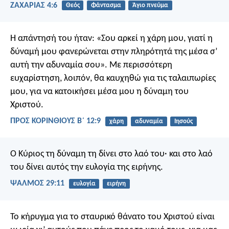
ΖΑΧΑΡΙΑΣ 4:6
Θεός
Φάντασμα
Άγιο πνεύμα
Η απάντησή του ήταν: «Σου αρκεί η χάρη μου, γιατί η
δύναμή μου φανερώνεται στην πληρότητά της μέσα σ’
αυτή την αδυναμία σου». Με περισσότερη
ευχαρίστηση, λοιπόν, θα καυχηθώ για τις ταλαιπωρίες
μου, για να κατοικήσει μέσα μου η δύναμη του
Χριστού.
ΠΡΟΣ ΚΟΡΙΝΘΙΟΥΣ Β΄ 12:9
χάρη
αδυναμία
Ιησούς
Ο Κύριος τη δύναμη τη δίνει στο λαό του·
και στο λαό
του δίνει αυτός
την ευλογία της ειρήνης.
ΨΑΛΜΌΣ 29:11
ευλογία
ειρήνη
Το κήρυγμα για το σταυρικό θάνατο του Χριστού είναι