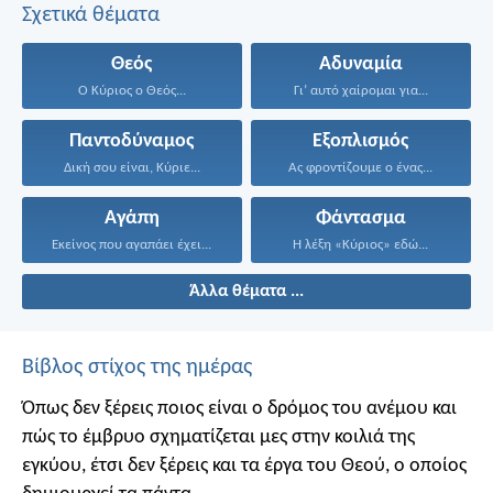
Σχετικά θέματα
Θεός
Αδυναμία
Ο Κύριος ο Θεός...
Γι’ αυτό χαίρομαι για...
Παντοδύναμος
Εξοπλισμός
Δική σου είναι, Κύριε...
Ας φροντίζουμε ο ένας...
Αγάπη
Φάντασμα
Εκείνος που αγαπάει έχει...
Η λέξη «Κύριος» εδώ...
Άλλα θέματα ...
Βίβλος στίχος της ημέρας
Όπως δεν ξέρεις ποιος είναι ο δρόμος του ανέμου και
πώς το έμβρυο σχηματίζεται μες στην κοιλιά της
εγκύου, έτσι δεν ξέρεις και τα έργα του Θεού, ο οποίος