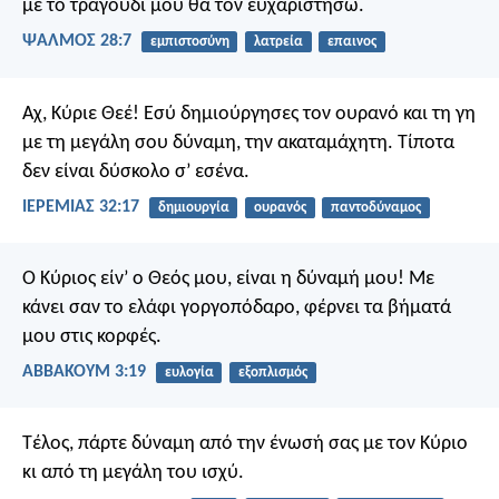
με το τραγούδι μου θα τον ευχαριστήσω.
ΨΑΛΜΌΣ 28:7
εμπιστοσύνη
λατρεία
επαινος
Αχ, Κύριε Θεέ! Εσύ δημιούργησες τον ουρανό και τη γη
με τη μεγάλη σου δύναμη, την ακαταμάχητη. Τίποτα
δεν είναι δύσκολο σ’ εσένα.
ΙΕΡΕΜΙΑΣ 32:17
δημιουργία
ουρανός
παντοδύναμος
Ο Κύριος είν’ ο Θεός μου,
είναι η δύναμή μου!
Με
κάνει σαν το ελάφι γοργοπόδαρο,
φέρνει τα βήματά
μου στις κορφές.
ΑΒΒΑΚΟΥΜ 3:19
ευλογία
εξοπλισμός
Τέλος, πάρτε δύναμη από την ένωσή σας με τον Κύριο
κι από τη μεγάλη του ισχύ.