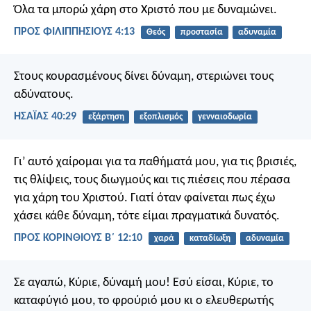
Όλα τα μπορώ χάρη στο Χριστό που με δυναμώνει.
ΠΡΟΣ ΦΙΛΙΠΠΗΣΙΟΥΣ 4:13
Θεός
προστασία
αδυναμία
Στους κουρασμένους δίνει δύναμη,
στεριώνει τους
αδύνατους.
ΗΣΑΪΑΣ 40:29
εξάρτηση
εξοπλισμός
γενναιοδωρία
Γι’ αυτό χαίρομαι για τα παθήματά μου, για τις βρισιές,
τις θλίψεις, τους διωγμούς και τις πιέσεις που πέρασα
για χάρη του Χριστού. Γιατί όταν φαίνεται πως έχω
χάσει κάθε δύναμη, τότε είμαι πραγματικά δυνατός.
ΠΡΟΣ ΚΟΡΙΝΘΙΟΥΣ Β΄ 12:10
χαρά
καταδίωξη
αδυναμία
Σε αγαπώ, Κύριε, δύναμή μου!
Εσύ είσαι, Κύριε, το
καταφύγιό μου,
το φρούριό μου
κι ο ελευθερωτής