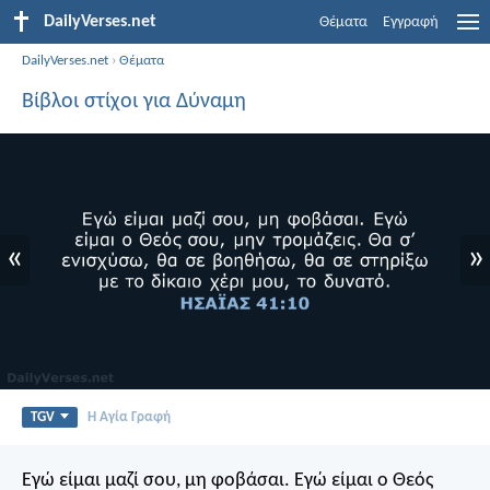
DailyVerses.net
Θέματα
Εγγραφή
DailyVerses.net
›
Θέματα
Βίβλοι στίχοι για Δύναμη
«
»
TGV
Η Αγία Γραφή
Εγώ είμαι μαζί σου, μη φοβάσαι. Εγώ είμαι ο Θεός