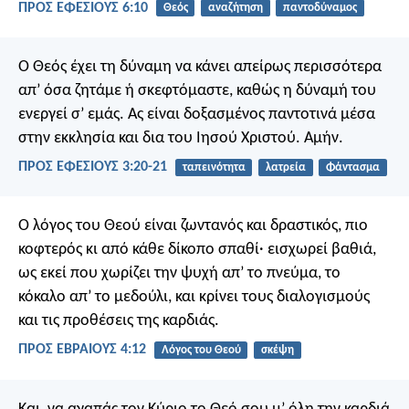
ΠΡΟΣ ΕΦΕΣΙΟΥΣ 6:10
Θεός
αναζήτηση
παντοδύναμος
Ο Θεός έχει τη δύναμη να κάνει απείρως περισσότερα
απ’ όσα ζητάμε ή σκεφτόμαστε, καθώς η δύναμή του
ενεργεί σ’ εμάς. Ας είναι δοξασμένος παντοτινά μέσα
στην εκκλησία και δια του Ιησού Χριστού. Αμήν.
ΠΡΟΣ ΕΦΕΣΙΟΥΣ 3:20-21
ταπεινότητα
λατρεία
Φάντασμα
Ο λόγος του Θεού είναι ζωντανός και δραστικός, πιο
κοφτερός κι από κάθε δίκοπο σπαθί· εισχωρεί βαθιά,
ως εκεί που χωρίζει την ψυχή απ’ το πνεύμα, το
κόκαλο απ’ το μεδούλι, και κρίνει τους διαλογισμούς
και τις προθέσεις της καρδιάς.
ΠΡΟΣ ΕΒΡΑΙΟΥΣ 4:12
Λόγος του Θεού
σκέψη