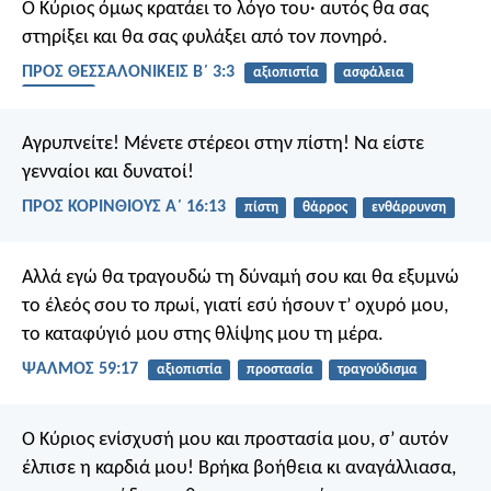
Ο Κύριος όμως κρατάει το λόγο του· αυτός θα σας
στηρίξει και θα σας φυλάξει από τον πονηρό.
ΠΡΟΣ ΘΕΣΣΑΛΟΝΙΚΕΙΣ Β΄ 3:3
αξιοπιστία
ασφάλεια
διάβολος
Αγρυπνείτε! Μένετε στέρεοι στην πίστη! Να είστε
γενναίοι και δυνατοί!
ΠΡΟΣ ΚΟΡΙΝΘΙΟΥΣ Α΄ 16:13
πίστη
θάρρος
ενθάρρυνση
Αλλά εγώ θα τραγουδώ τη δύναμή σου
και θα εξυμνώ
το έλεός σου το πρωί,
γιατί εσύ ήσουν τ’ οχυρό μου,
το καταφύγιό μου στης θλίψης μου τη μέρα.
ΨΑΛΜΌΣ 59:17
αξιοπιστία
προστασία
τραγούδισμα
Ο Κύριος ενίσχυσή μου και προστασία μου,
σ’ αυτόν
έλπισε η καρδιά μου!
Βρήκα βοήθεια κι αναγάλλιασα,